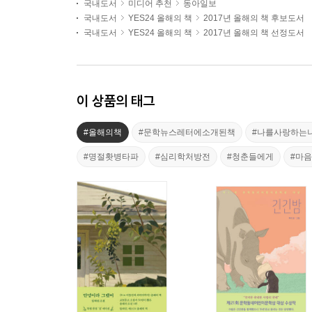
국내도서
미디어 추천
동아일보
국내도서
YES24 올해의 책
2017년 올해의 책 후보도서
국내도서
YES24 올해의 책
2017년 올해의 책 선정도서
이 상품의 태그
#올해의책
#문학뉴스레터에소개된책
#나를사랑하는
#명절홧병타파
#심리학처방전
#청춘들에게
#마