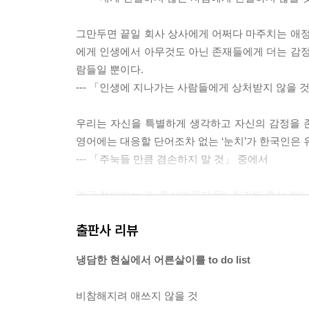
그만두면 끝일 회사 상사에게 어쩌다 마주치는 애정
에게 인생에서 아무것도 아닌 존재들에게 더는 감정
람들일 뿐이다.
--- 「인생에 지나가는 사람들에게 상처받지 않을 
우리는 자신을 특별하게 생각하고 자신의 감정을 
영어에는 대응할 단어조차 없는 ‘눈치’가 한국인은
--- 「주눅들 만큼 겸손하지 말 것」 중에서
결국 점이라는 건, 홍삼가루가 5% 첨가된 홍삼 캔
만 노스트라다무스가 관 뚜껑을 열고 나온다 해도 미
출판사 리뷰
본질이 모호함에 있기 때문이다.
--- 「삶이라는 모호함을 견딜 것」 중에서
냉담한 현실에서 어른살이를 to do list
하루 네 끼를 먹으며 살이 빠지길 바랄 수는 없는 
비참해지려 애쓰지 않을 것
단함을 견뎌내라. 당신이 해야 할 일은 연한 희망이