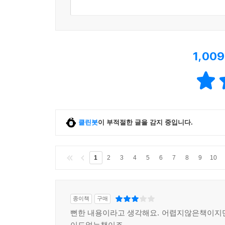
1,009
클린봇
이 부적절한 글을 감지 중입니다.
1
2
3
4
5
6
7
8
9
10
종이책
구매
뻔한 내용이라고 생각해요. 어렵지않은책이지
이도없는책이죠