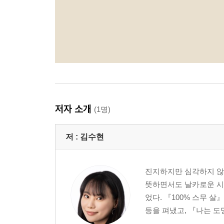
저자 소개
(1명)
저 :
김수현
진지하지만 심각하지 않은
뜻하면서도 날카로운 시선
었다. 『100% 스무 살
등을 펴냈고, 『나는 도