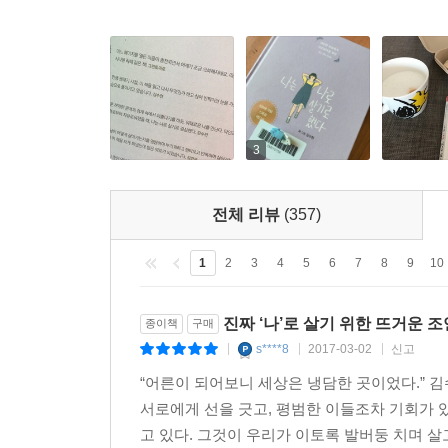
불친절한 세상에서 ‘나’로 살아남기 위해
눈치 보지 않고 나다울 수 있는 ‘당신’을 위해
평범하지만 아름다운 ‘우리’ 보통의 존재들을 위하여
내가 아닌 모습으로 사랑받느니
3
차라리 있는 그대로의 내 모습으로 미움받겠다.
_ 커트 코베인
전체 리뷰
(357)
모두 괜찮은 척 하고 있는 건 아닐까. 사실은 괜찮
1
2
3
4
5
6
7
8
9
10
실력, 애매한 어른으로 자란 우리는 모두 어른을 연
속에서 우린 스스로를 끊임없이 채찍질 하고 있는 
진짜 ‘나’로 살기 위한 뜨거운 
종이책
구매
s****8
2017-03-02
신고
|
|
|
떨어지는 취업률과 치솟는 물가는 아직 사회에 제대
“어른이 되어보니 세상은 냉담한 곳이었다.” 
모두 고민하고 모두 답답해하는 현실, 그게 지금 우
서로에게 선을 긋고, 평범한 이들조차 기회가 
원하던 모습일까?
고 있다. 그것이 우리가 이토록 발버둥 치며 살고