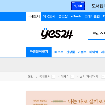
국내도서
외국도서
중고샵
eBook
크레마클럽
C
빠른분야찾기
베스트
신상품
이벤트
바이백
매
웰컴
국내도서
에세이
삶의 자세와 지...