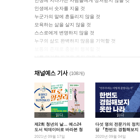
인생에 지나가는 사람들에게 상처받지 않을 것
인생에서 숫자를 지울 것
누군가의 말에 흔들리지 않을 것
모욕하는 삶을 살지 않을 것
스스로에게 변명하지 않을 것
누구의 삶도 완벽하지 않음을 기억할 것
보통의 존재로 충분히 행복할 것
나를 평가할 자격을 주지 않을 것
주눅 들 만큼 겸손하지 말 것
채널예스 기사
나의 삶을 존중할 권리를 말할 것
(108개)
Part 2. 나답게 살아가기 위한 to do llist
단단한 자존감을 다질 것
나다운 삶을 찾을 것
더 이상 삶의 질문을 유예하지 않을 것
읽다
읽다
당연했던 것에 질문할 것
제2회 청년의 날… 예스24
다섯 명의 전문가의 정치
도서 빅데이터로 바라본 청
담 『한번도 경험해보지
누구의 기대를 위해서도 살지 않을 것
년의 오늘
한 나라』 2주 연속 1위
2021년 09월 17일
2020년 09월 04일
나 외엔 무엇도 되지 않을 것