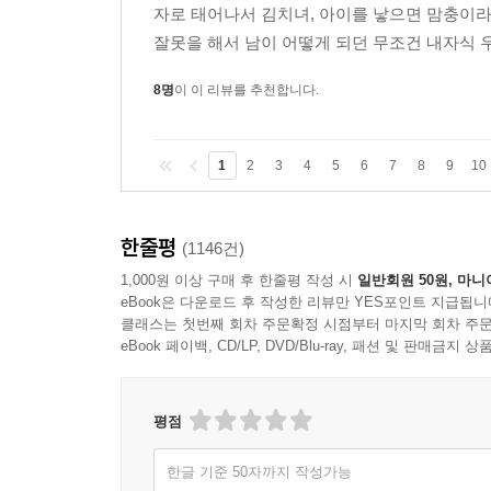
자로 태어나서 김치녀, 아이를 낳으면 맘충이
잘못을 해서 남이 어떻게 되던 무조건 내자식 
8명
이 이 리뷰를 추천합니다.
1
2
3
4
5
6
7
8
9
10
한줄평
(1146건)
1,000원 이상 구매 후 한줄평 작성 시
일반회원 50원, 마니
eBook은 다운로드 후 작성한 리뷰만 YES포인트 지급됩니
클래스는 첫번째 회차 주문확정 시점부터 마지막 회차 주문
eBook 페이백, CD/LP, DVD/Blu-ray, 패션 및 판매금
평점
한글 기준 50자까지 작성가능