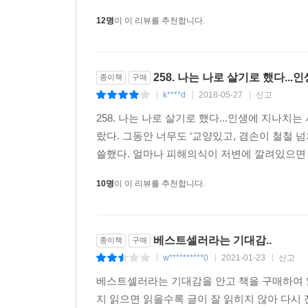
이 시대를 설명하는 대표적인 키워드로 ‘자존감’을
12명
이 이 리뷰를 추천합니다.
사회가 아닌 개인에 집중한 내면의 이야기들에 주목하고 
제시한다. 나처럼 사는 게 아니라 남처럼 살기 위
살아내기 위해 원하지 않는 모습으로 살지 말라고.
258. 나는 나로 살기로 했다.
종이책
구매
평범하지만 아름다운 우리 보통의 존재들을 위하여!
k****d
2018-05-27
신고
|
|
|
당신이 조금은 자유로워졌기를 바란다
258. 나는 나로 살기로 했다...인생에 지나
우리에게 건투를 빈다
랐다. 그동안 너무도 ‘교양있고, 겸손이 철철
쓸했다. 얼마나 피해의식이 저변에 깔려있으면 
지금 우리에게 가장 필요한 것은 무엇일까. 삶은 힘
10명
이 이 리뷰를 추천합니다.
해줄 수 있을까. 다 이렇게 살고 있으니 유난 
아니라면 이 시대와 타인에게 분노해야 할까?
베스트셀러라는 기대감..
종이책
구매
밥벌이 때문에 참는 ‘을’이 된 것에 자책하지 말
w**********0
2021-01-23
신고
부끄러워하지 말자. 누구나 어린 시절엔 지구를 
|
|
|
정의로운 사람으로 살아갈 줄 알았다. 그러나 이
베스트셀러라는 기대감을 안고 책을 구매하여 
모습의 어른은 아니지만, 우리는 우리 자신을 똑바로
지 읽으면 읽을수록 글이 잘 읽히지 않아 다시