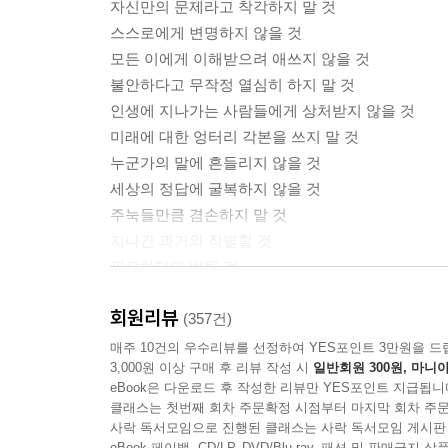
자신만의 문제라고 착각하지 말 것
--- 「희망의 근거를 만들 것」 중에서
스스로에게 변명하지 않을 것
모든 이에게 이해받으려 애쓰지 않을 것
‘어떻게 돈을 벌 것인가’ 하는 질문 이전에, ‘무엇
불안하다고 무작정 열심히 하지 말 것
--- 「돈으로 환원되지 않는 나 자신이 될것」 중에
인생에 지나가는 사람들에게 상처받지 않을 것
미래에 대한 엉터리 각본을 쓰지 말 것
사람을 불행하게 하는 두려움의 실체는 가난이 아니
누군가의 말에 흔들리지 않을 것
있다.
세상의 정답에 굴복하지 않을 것
--- 「방황하는 어른이 될 것」 중에서
주눅들만큼 겸손하지 말 것
지나간 과거와 작별할 것
아무리 조심해도 예상치 못한 비용이 들 때가 있다.
필요하다면 버틸 것
수와 오차를 위한 여백과 바보스러움에 대한 예산을
나다운 삶을 살 것
--- 「인생의 여백과 바보비용을 둘 것」 중에서
회원리뷰
(357건)
누구도 흉내 내지 않고 누구도 부러워하지 않는
매주 10건의 우수리뷰를 선정하여 YES포인트 3만원을 드
냉담한 세상에서 인간성을 잃지 않고 살아가기 위
3,000원 이상 구매 후 리뷰 작성 시
일반회원 300원, 마니아
나를 인정하고 사랑하는 방법을 말하다
맞서야 한다. 그리고 나와 타인을 위해, 더 나은 사
eBook은 다운로드 후 작성한 리뷰만 YES포인트 지급됩니
을 견디고 있는 그대로의 나로서 살아가기 위하여.
클래스는 첫번째 회차 주문확정 시점부터 마지막 회차 주문
아무런 잘못 없이 스스로를 질책해야 했던 나와 닮
사락 독서모임으로 진행된 클래스는 사락 독서모임 게시판
eBook 페이백, CD/LP, DVD/Blu-ray, 패션 및 판매금