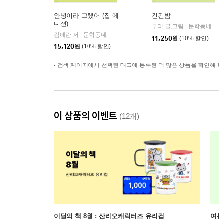
안녕이라 그랬어 (집 에
긴긴밤
디션)
루리 글,그림
문학동네
|
김애란 저
문학동네
|
11,250
원
(10% 할인)
15,120
원
(10% 할인)
검색 페이지에서 선택된 태그에 등록된 더 많은 상품을 확인해 
이 상품의 이벤트
(12개)
이달의 책 8월 : 산리오캐릭터즈 유리컵
여