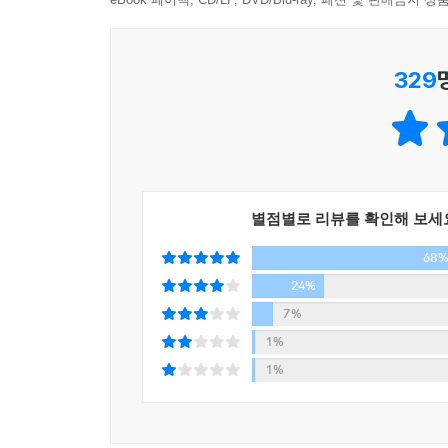
우린 잘못이 없다고. 나로서 당당하게 살아가도 된
---「에필로그」중에서
_본문 중에서
329
이 책은 사회 심리학을 편한 에세이로 풀어내고
세상에서 ‘나’를 지켜내며 ‘타인’과 함께 살아가는 
직장 동료의 이야기, 친구의 직장 동료의 가족의 이
아직도 적성을 찾아 고민하는 청년, 엘리베이터 안
흙수저로 나누는 사람들에 대한 이야기를 통해 우리
별점별로 리뷰를 확인해 보세
서열을 매기고, 스스로가 더 불행해지도록 자꾸만 
68
우리는 왜 이런 현실 속에 자신을 내동댕이치는 것일
24%
무엇인지, 차별과 모욕으로 우리가 얻는 것은 무엇
7%
책을 통해, 우리 스스로 무언가 단단히 잘못한 사람
1%
고개를 들라고, 그럴 필요 없다고. 그리고 나와 타인
1%
이 책은 현재를 살아가는 보통사람들에게 전하는 덤
않고, 누구도 부러워하지 않는, 나를 인정하고 사랑