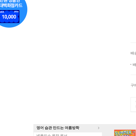
배
배
구
영어 습관 만드는 여름방학
넷플리스 원작 원서