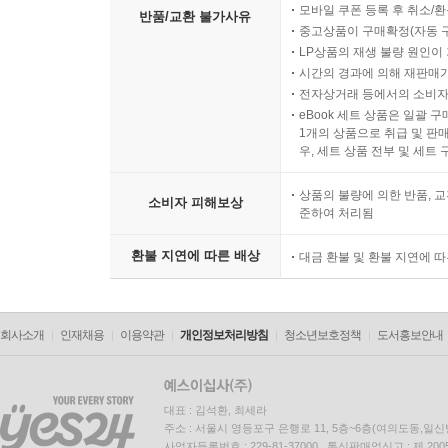
모바일 쿠폰 등록 후 취소/환
반품/교환 불가사유
중고상품이 구매확정(자동 
LP상품의 재생 불량 원인이 기
시간의 경과에 의해 재판매가
전자상거래 등에서의 소비자
eBook 세트 상품은 일괄 
1개의 상품으로 취급 및 판매
우, 세트 상품 전부 및 세트
상품의 불량에 의한 반품, 교
소비자 피해보상
준하여 처리됨
환불 지연에 따른 배상
대금 환불 및 환불 지연에 
회사소개
인재채용
이용약관
개인정보처리방침
청소년보호정책
도서홍보안내
대표 : 김석환, 최세라
주소 : 서울시 영등포구 은행로 11, 5층~6층(여의도동,일신
사업자등록번호 : 229-81-37000 통신판매업신고 : 제 200