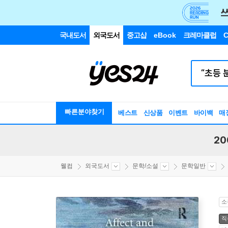
국내도서
외국도서
중고샵
eBook
크레마클럽
C
빠른분야찾기
베스트
신상품
이벤트
바이백
매
20
웰컴
외국도서
문학/소설
문학일반
소
직