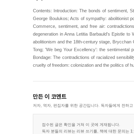
Contents: Introduction: The bonds of sentiment, S
George Boulukos; Acts of sympathy: abolitionist poe
Commerce, sentiment, and free air: contradictions
degeneration in Anna Letitia Barbauld’s Epistle to 
abolitionism and the 18th-century stage, Brycchan Ca
Tong; ’We beg Your Excellency’: the sentimental poli
Bondage: The contradictions of racialized sensibili
cruelty of freedom: colonization and the politics of
만든 이 코멘트
저자, 역자, 편집자를 위한 공간입니다. 독자들에게 전하고
접수된 글은 확인을 거쳐 이 곳에 게재됩니다.
독자 분들의 리뷰는 리뷰 쓰기를, 책에 대한 문의는 1: