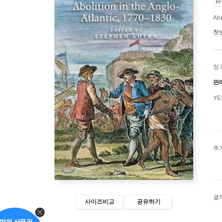
바
Ah
첫
정
판
Y
추
결
사이즈비교
공유하기