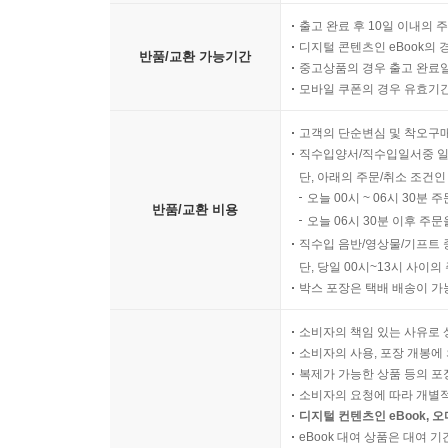
출고 완료 후 10일 이내의 
디지털 콘텐츠인 eBook의 
반품/교환 가능기간
중고상품의 경우 출고 완료일
모바일 쿠폰의 경우 유효기간(
고객의 단순변심 및 착오구
직수입양서/직수입일서중 일
단, 아래의 주문/취소 조건인
오늘 00시 ~ 06시 30분 
반품/교환 비용
오늘 06시 30분 이후 주문
직수입 음반/영상물/기프트 
단, 당일 00시~13시 사이
박스 포장은 택배 배송이 가
소비자의 책임 있는 사유로 
소비자의 사용, 포장 개봉에 
복제가 가능한 상품 등의 포장을 
소비자의 요청에 따라 개별
디지털 컨텐츠인 eBook, 
eBook 대여 상품은 대여 기