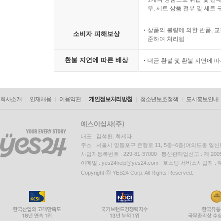
우, 세트 상품 전부 및 세트
22. What Would We Do Without You??
수잔은 마이크에게 청혼을 받고 취소했던 결혼식을
상품의 불량에 의한 반품, 교
소비자 피해보상
준하여 처리됨
리네트는 톰을 냉정하게 대하고 결국 둘은 크게 싸워
환불 지연에 따른 배상
대금 환불 및 환불 지연에 
23. Getting Married Today
브리는 대니엘의 임신 사실을 숨기기 위해 본인
리네트는 치료비를 구하느라고 애를 먹고, 평소 사
회사소개
인재채용
이용약관
개인정보처리방침
청소년보호정책
도서홍보안내
대표 : 김석환, 최세라
주소 : 서울시 영등포구 은행로 11, 5층~6층(여의도동,일신
사업자등록번호 : 229-81-37000 통신판매업신고 : 제 200
이메일 : yes24help@yes24.com 호스팅 서비스사업자 :
Copyright ⓒ YES24 Corp. All Rights Reserved.