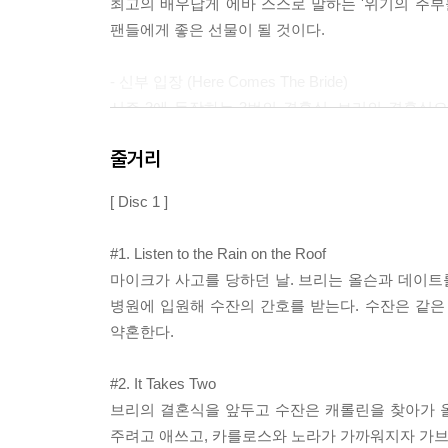
최고의 배우답게 에바 스스로 말하는 '위기의 주부
팬들에게 좋은 선물이 될 것이다.
- 신부 입장 (Here Comes The Bride)
시즌 3에 등장하는 3번의 결혼식. 브리의 결혼식
결혼식과 자신만큼이나 화려하고 호화스러운 가브리
줄거리
- 스페인어 판 위기의 주부들 (Amas de Casa Desesp
[ Disc 1 ]
<위기의 주부들> 스페인어 버전. 위기의 주부들>
연기한 스페인판 <위기의 주부들>은 오리지널과 비
#1. Listen to the Rain on the Roof
마이크가 사고를 당하던 날. 브리는 올슨과 데이
- 소중한 장면의 추억들 (Desperate Moments)
병원에 입원해 수잔의 간호를 받는다. 수잔은 같은
각 캐릭터들이 얘기하는 시즌 3에서 기억에 남는 장
약혼한다.
- 체리가 뽑은 장면 : 마크 체리가 가장 좋아하는 장면들 (
#2. It Takes Two
제작자인 마크 체리가 뽑은 최고의 장면들로 브리
브리의 결혼식을 앞두고 수잔은 캐롤린을 찾아가 
소개한다.
주려고 애쓰고, 카를로스와 노라가 가까워지자 가