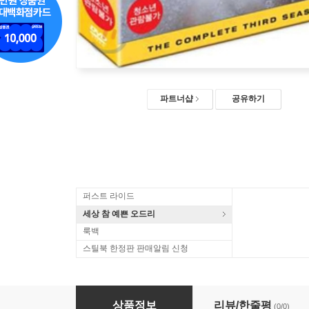
파트너샵
공유하기
퍼스트 라이드
세상 참 예쁜 오드리
룩백
스틸북 한정판 판매알림 신청
위기의 주부들 (TV) 시즌3 박스세트 (6Disc)
상품정보
리뷰/한줄평
(0/0)