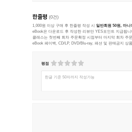
그 틈을 이용해 톰을 유혹한다. 가브리엘은 카를로스
한줄평
(0건)
#7. Bang
브리가 올슨에게 올마가 구타당한 사진을 보여주
1,000원 이상 구매 후 한줄평 작성 시
일반회원 50원, 마니
eBook은 다운로드 후 작성한 리뷰만 YES포인트 지급됩니
카를로스와의 이혼이 뜻대로 되지 않자 집안의 물건
클래스는 첫번째 회차 주문확정 시점부터 마지막 회차 주문
eBook 페이백, CD/LP, DVD/Blu-ray, 패션 및 판매금
#8. Children and Art
가브리엘은 다시 모델 일을 하기 위해 뉴욕으로 가
알 수 없는 신경전을 벌인다. 수잔은 줄리와 오스틴
평점
한글 기준 50자까지 작성가능
[ Disc 3 ]
#9. Beautiful Girls
수잔은 궁궐 같은 이안의 집에서 밤을 보내고 
신고한다. 가브리엘은 카를로스와 이혼 문제를 마무
#10. The Miracle Song