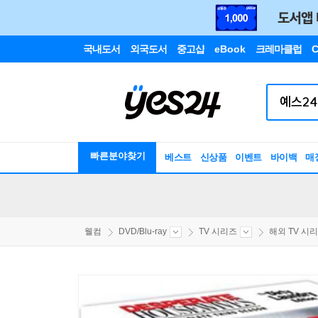
국내도서
외국도서
중고샵
eBook
크레마클럽
C
빠른분야찾기
베스트
신상품
이벤트
바이백
매
웰컴
DVD/Blu-ray
TV 시리즈
해외 TV 시