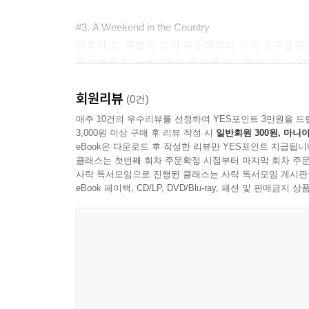
- 삭제 장면 (Deleted Scenes)
#3. A Weekend in the Country
마크 체리의 음성 해설과 함께 감상할 수 있는 다양
연휴가 낀 주말이 되자 위스테리아 가의 친구들은
문제로 지친 가브리엘과 함께 온천으로 떠나고, 수
- NG 장면들 (Bloopers)
시즌 3 촬영 도중 벌어지는 자연스러운 NG 장면들을
회원리뷰
#4. Like It Was
(0건)
수잔은 이안과 산장에서 달콤한 시간을 보내다가 
매주 10건의 우수리뷰를 선정하여 YES포인트 3만원을 드
3,000원 이상 구매 후 리뷰 작성 시
일반회원 300원, 마니아
상대 선수에게 뇌물을 줬다가 발각된다. 브리는 앤
eBook은 다운로드 후 작성한 리뷰만 YES포인트 지급됩니
클래스는 첫번째 회차 주문확정 시점부터 마지막 회차 주문
[ Disc 2 ]
사락 독서모임으로 진행된 클래스는 사락 독서모임 게시판
eBook 페이백, CD/LP, DVD/Blu-ray, 패션 및 판매금
#5. Nice She Ain't
브리는 대니얼과 선생님을 억지로 떼어놓지만, 
노력하지만, 그는 수잔을 기억하지 못하고 냉담하게
#6. Sweetheart, I Have to Confess
이디와 마이크가 함께 있는 모습을 보고 충격을 받은