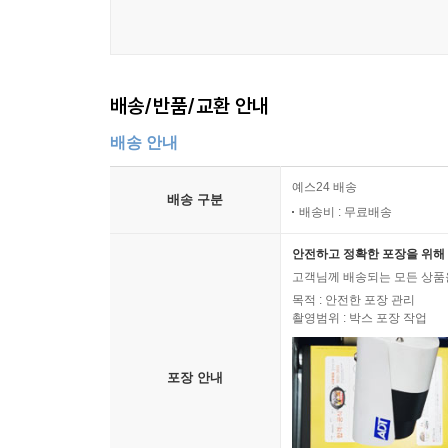
리네트 때문에 아트가 아동 성도착자라는 소문이
체포되자 수잔은 마이크를 도울 방법을 찾는다.
#11. No Fits, No Fights, No Feuds
배송/반품/교환 안내
죽은 줄 알았던 올슨의 전처, 올마가 돌아오자 브
없다고 말한다. 리네트는 케일라한테 더없이 따듯하
배송 안내
#12. Not while I'm Around
예스24 배송
배송 구분
리네트는 톰이 주류 판매 허가를 받지 못했다는 
배송비 : 무료배송
집에서 끔찍한 것을 발견한다. 수잔은 이디가 줄리에
안전하고 정확한 포장을 위해 
고객님께 배송되는 모든 상품을
[ DISC 4 ]
목적 : 안전한 포장 관리
촬영범위 : 박스 포장 작업
13. Come Play Wiz Me
브리는 올마네 집에서 찾은 이빨을 올슨에게 보이
포장 안내
만나지만 의견 차이로 이안과 다툰다. 리네트는 매
14. I Remember That