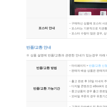
수잔은 이안의 부인 제인의 장례식에 갔다가 이
망친다. 한편 심리 치료를 받던 마이크는 마침내 모
15. The Little Things You Do Together
구매하신 상품에 포스터 사은
포스터 안내
포스터는 기본적으로 지관통에
가브리엘은 잠에서 깨어나 곁에 누워있는 잭을 보
포스터 수량이 많은 경우, 
오픈한다. 수잔은 제인의 유품을 챙기러 이안과 함
반품/교환 안내
16. My Husband, the Pig
대니얼의 임신 사실을 안 올슨은 오스틴에게 마을
※ 상품 설명에 반품/교환과 관련한 안내가 있는경우 아래 
리네트의 만류에도 불구하고 깜짝 파티를 준비한다
마이페이지 >
반품/교환 신청
반품/교환 방법
판매자 배송 상품은 판매자와
[ DISC 5 ]
출고 완료 후 10일 이내의 
17. Dress Big
디지털 콘텐츠인 eBook의 
반품/교환 가능기간
중고상품의 경우 출고 완료일
수잔은 이안의 부모님을 집으로 초대하지만 하는 
모바일 쿠폰의 경우 유효기간(
가버린다. 가브리엘은 빅터네 집에서 저녁을 먹다가
고객의 단순변심 및 착오구