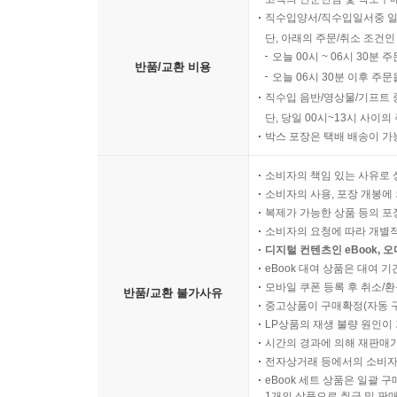
18. Liaisons
직수입양서/직수입일서중 일
이안과 수잔이 물이 빠지자 마이크가 구해 주고 
단, 아래의 주문/취소 조건인
오늘 00시 ~ 06시 30분 
빅터의 모습에 반해 사랑을 나누고는 빅터가 연락이
반품/교환 비용
오늘 06시 30분 이후 주문
직수입 음반/영상물/기프트 
19. God, That's Good
단, 당일 00시~13시 사이
리네트는 전기 오븐이 고장나면서 난처한 상황에 처
박스 포장은 택배 배송이 가
마음이 흔들리는 걸 느끼고, 결혼을 서두른다. 그
소비자의 책임 있는 사유로 
소비자의 사용, 포장 개봉에 
20. Gossip
복제가 가능한 상품 등의 포장을 
가브리엘은 약혼식 날 이디와 카를로스가 사귄다
소비자의 요청에 따라 개별
경계한다. 수잔은 결국 이안을 선택하기로 결심하지
디지털 컨텐츠인 eBook, 
eBook 대여 상품은 대여 기
모바일 쿠폰 등록 후 취소/환
[ DISC 6 ]
반품/교환 불가사유
중고상품이 구매확정(자동 
LP상품의 재생 불량 원인이 기
21. Into the Woods
시간의 경과에 의해 재판매가
리네트는 식당 일을 끝내고 릭과 오붓한 시간을 즐긴
전자상거래 등에서의 소비자
eBook 세트 상품은 일괄 
함께 행복한 시간을 보낸다. 수잔은 마이크가 갑자기
1개의 상품으로 취급 및 판매