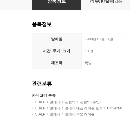
상품정보
리뷰/한줄평
(2/0)
품목정보
발매일
1998년 01월 01일
시간, 무게, 크기
101g
제조국
독일
관련분류
카테고리 분류
CD/LP
클래식
관현악
관현악 (수입)
CD/LP
클래식
클래식 대표 레이블 보기
Universal
CD/LP
클래식
클래식 주요 레이블