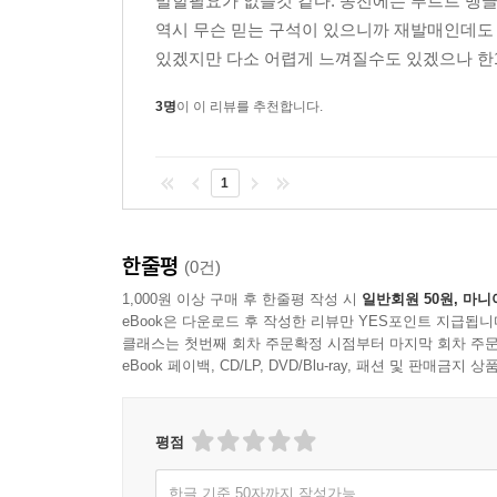
말할필요가 없을것 같다. 종전에는 푸르트 벵
역시 무슨 믿는 구석이 있으니까 재발매인데도 
있겠지만 다소 어렵게 느껴질수도 있겠으나 한1
3명
이 이 리뷰를 추천합니다.
1
한줄평
(0건)
1,000원 이상 구매 후 한줄평 작성 시
일반회원 50원, 마니
eBook은 다운로드 후 작성한 리뷰만 YES포인트 지급됩니
클래스는 첫번째 회차 주문확정 시점부터 마지막 회차 주문
eBook 페이백, CD/LP, DVD/Blu-ray, 패션 및 판매금
평점
한글 기준 50자까지 작성가능