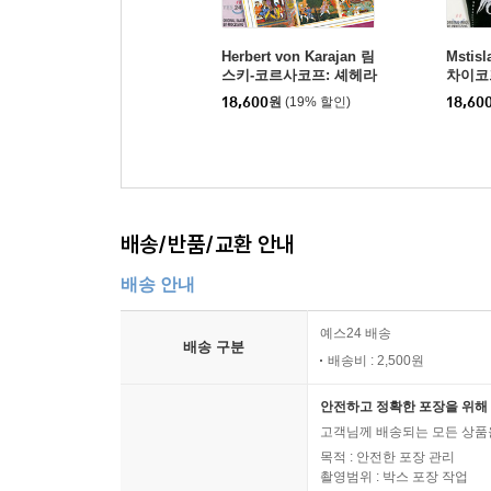
Herbert von Karajan 림
Mstisl
스키-코르사코프: 셰헤라
차이코
자데 / 차이코프스키: 181
모음곡 (
18,600
원
(19% 할인)
18,60
2 서곡 - 카라얀
allet 
e, Sle
cracke
배송/반품/교환 안내
배송 안내
예스24 배송
배송 구분
배송비 : 2,500원
안전하고 정확한 포장을 위해 
고객님께 배송되는 모든 상품을
목적 : 안전한 포장 관리
촬영범위 : 박스 포장 작업