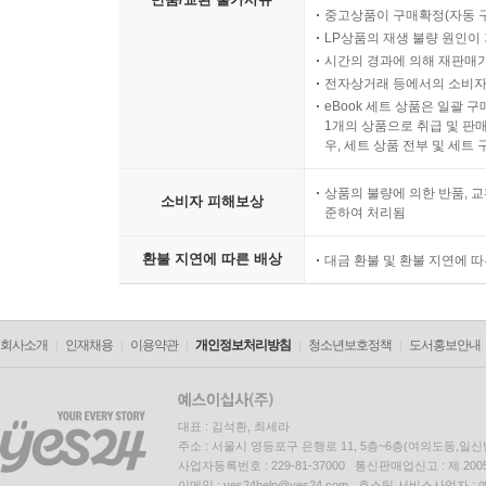
중고상품이 구매확정(자동 
LP상품의 재생 불량 원인이 기
시간의 경과에 의해 재판매가
전자상거래 등에서의 소비자
eBook 세트 상품은 일괄 
1개의 상품으로 취급 및 판매
우, 세트 상품 전부 및 세트
상품의 불량에 의한 반품, 교
소비자 피해보상
준하여 처리됨
환불 지연에 따른 배상
대금 환불 및 환불 지연에 
회사소개
인재채용
이용약관
개인정보처리방침
청소년보호정책
도서홍보안내
대표 : 김석환, 최세라
주소 : 서울시 영등포구 은행로 11, 5층~6층(여의도동,일신
사업자등록번호 : 229-81-37000 통신판매업신고 : 제 200
이메일 : yes24help@yes24.com 호스팅 서비스사업자 :