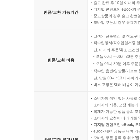
출고 완료 후 10일 이내의 
디지털 콘텐츠인 eBook의 
반품/교환 가능기간
중고상품의 경우 출고 완료일
모바일 쿠폰의 경우 유효기간(
고객의 단순변심 및 착오구
직수입양서/직수입일서중 일
단, 아래의 주문/취소 조건인
오늘 00시 ~ 06시 30분 
반품/교환 비용
오늘 06시 30분 이후 주문
직수입 음반/영상물/기프트 
단, 당일 00시~13시 사이
박스 포장은 택배 배송이 가
소비자의 책임 있는 사유로 
소비자의 사용, 포장 개봉에 
복제가 가능한 상품 등의 포장을 
소비자의 요청에 따라 개별
디지털 컨텐츠인 eBook, 
eBook 대여 상품은 대여 기
모바일 쿠폰 등록 후 취소/환
반품/교환 불가사유