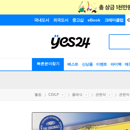
국내도서
외국도서
중고샵
eBook
크레마클럽
C
빠른분야찾기
베스트
신상품
이벤트
바이백
매
웰컴
CD/LP
클래식
관현악
관현악 