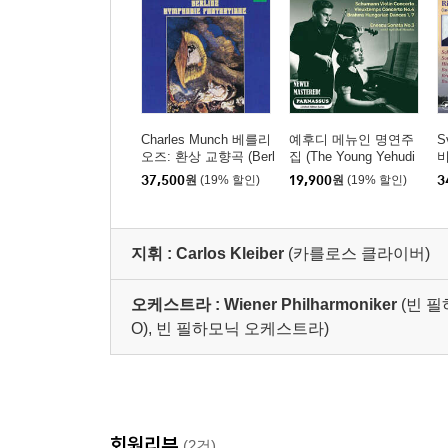
Charles Munch 베를리
예후디 메뉴인 명연주
S
오즈: 환상 교향곡 (Berl
집 (The Young Yehudi
ioz: Symphonie Fantas
Menuhin)
37,500
원
(19% 할인)
19,900
원
(19% 할인)
3
tique) [SACD]
(
t
지휘 :
Carlos Kleiber
(카를로스 클라이버)
오케스트라 :
Wiener Philharmoniker
(빈 필하
O), 빈 필하모닉 오케스트라)
회원리뷰
(2건)