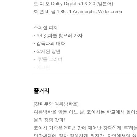
오 디 오 Dolby Digital 5.1 & 2.0 (일본어)
화 면 비 율 1.85 : 1 Anamorphic Widescreen
스페셜 피쳐
- 자! 갓파를 찾으러 가자
- 감독과의 대화
- 삭제된 장면
- ‘쿠’를 그리며
- 예고편
줄거리
[피아노의 숲]
러 닝 타 임 100분
[갓파쿠와 여름방학을]
감 독 고지마 마사유키
여름방학을 앞둔 어느 날, 코이치는 학교에서 돌아
자 막 한국어
물의 정령 갓파!
오 디 오 Dolby Digital 5.1 & PCM Stereo
코이치 가족은 200년 만에 깨어난 갓파에게 ‘쿠’
화 면 비 율 1.85 : 1 Anamorphic Widescreen
인간세계에 점차 적응하게 되지만, 자연에서의 삶