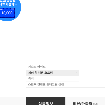
퍼스트 라이드
세상 참 예쁜 오드리
룩백
스틸북 한정판 판매알림 신청
피아노의 숲+갓파쿠와 여름방학을
상품정보
리뷰/한줄평
(0/0)