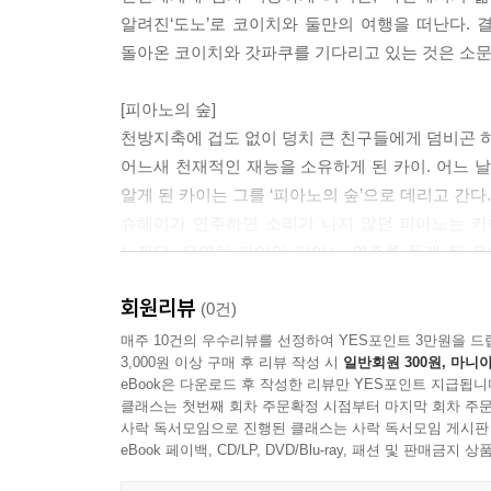
알려진‘도노’로 코이치와 둘만의 여행을 떠난다. 
스페셜피쳐
돌아온 코이치와 갓파쿠를 기다리고 있는 것은 소문을
- 피아노 숲으로 (OST 녹음현장)
- 시사회 현장
[피아노의 숲]
- 예고편
천방지축에 겁도 없이 덩치 큰 친구들에게 덤비곤 하
어느새 천재적인 재능을 소유하게 된 카이. 어느 
알게 된 카이는 그를 ‘피아노의 숲’으로 데리고 간다.
슈헤이가 연주하면 소리가 나지 않던 피아노는 카
느낀다. 우연히 카이의 피아노 연주를 듣게 된 
피아노를 배워 콩쿨에 나갈 것을 권유한다. 공부
회원리뷰
함께 콩쿨에 나가게 되는데…
(0건)
매주 10건의 우수리뷰를 선정하여 YES포인트 3만원을 드
3,000원 이상 구매 후 리뷰 작성 시
일반회원 300원, 마니아
eBook은 다운로드 후 작성한 리뷰만 YES포인트 지급됩니
클래스는 첫번째 회차 주문확정 시점부터 마지막 회차 주문
사락 독서모임으로 진행된 클래스는 사락 독서모임 게시판
eBook 페이백, CD/LP, DVD/Blu-ray, 패션 및 판매금