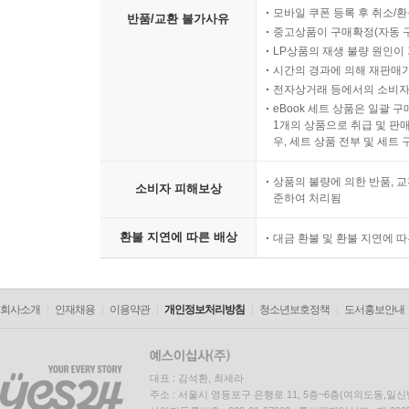
모바일 쿠폰 등록 후 취소/환
반품/교환 불가사유
중고상품이 구매확정(자동 
LP상품의 재생 불량 원인이 기
시간의 경과에 의해 재판매가
전자상거래 등에서의 소비자
eBook 세트 상품은 일괄 
1개의 상품으로 취급 및 판매
우, 세트 상품 전부 및 세트
상품의 불량에 의한 반품, 교
소비자 피해보상
준하여 처리됨
환불 지연에 따른 배상
대금 환불 및 환불 지연에 
회사소개
인재채용
이용약관
개인정보처리방침
청소년보호정책
도서홍보안내
대표 : 김석환, 최세라
주소 : 서울시 영등포구 은행로 11, 5층~6층(여의도동,일신