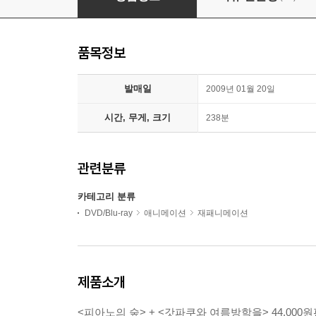
품목정보
발매일
2009년 01월 20일
시간, 무게, 크기
238분
관련분류
카테고리 분류
DVD/Blu-ray
애니메이션
재패니메이션
제품소개
<피아노의 숲> + <갓파쿠와 여름방학을> 44,000원