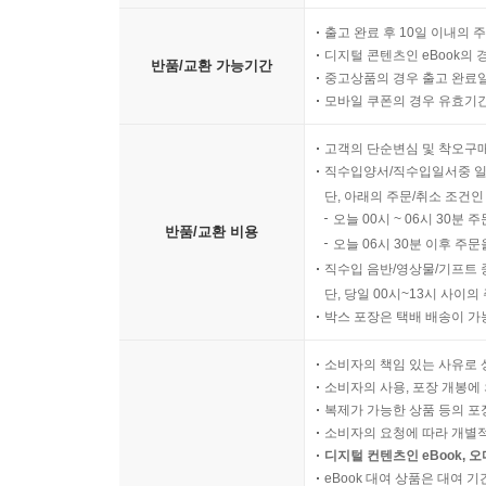
출고 완료 후 10일 이내의 
디지털 콘텐츠인 eBook의 
반품/교환 가능기간
중고상품의 경우 출고 완료일
모바일 쿠폰의 경우 유효기간(
고객의 단순변심 및 착오구
직수입양서/직수입일서중 일
단, 아래의 주문/취소 조건인
오늘 00시 ~ 06시 30분 
반품/교환 비용
오늘 06시 30분 이후 주문
직수입 음반/영상물/기프트 
단, 당일 00시~13시 사이
박스 포장은 택배 배송이 가
소비자의 책임 있는 사유로 
소비자의 사용, 포장 개봉에 
복제가 가능한 상품 등의 포장을 
소비자의 요청에 따라 개별
디지털 컨텐츠인 eBook, 
eBook 대여 상품은 대여 기