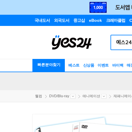
국내도서
외국도서
중고샵
eBook
크레마클럽
C
빠른분야찾기
베스트
신상품
이벤트
바이백
매
웰컴
DVD/Blu-ray
애니메이션
재패니메이