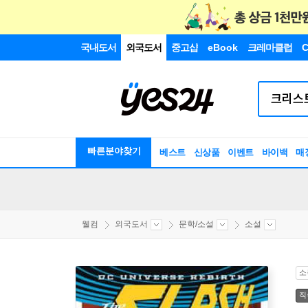
국내도서
외국도서
중고샵
eBook
크레마클럽
C
빠른분야찾기
베스트
신상품
이벤트
바이백
매
웰컴
외국도서
문학/소설
소설
소
직