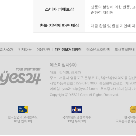
상품의 불량에 의한 반품, 교
소비자 피해보상
준하여 처리됨
환불 지연에 따른 배상
대금 환불 및 환불 지연에 
회사소개
인재채용
이용약관
개인정보처리방침
청소년보호정책
도서홍보안내
대표 : 김석환, 최세라
주소 : 서울시 영등포구 은행로 11, 5층~6층(여의도동,일신
사업자등록번호 : 229-81-37000 통신판매업신고 : 제 200
이메일 : yes24help@yes24.com 호스팅 서비스사업자 :
Copyright ⓒ YES24 Corp. All Rights Reserved.