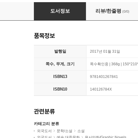
The Flash Vol. 1: Lightning Strikes Twice (Re
도서정보
리뷰/한줄평
(0/0)
품목정보
발행일
2017년 01월 31일
쪽수, 무게, 크기
쪽수확인중 | 368g | 150*21
ISBN13
9781401267841
ISBN10
140126784X
관련분류
카테고리 분류
외국도서
문학/소설
소설
외국도서
예술 대중문화
원서만화/Graphic Novels