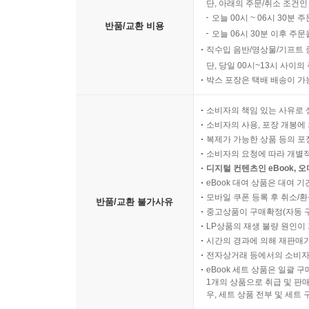
단, 아래의 주문/취소 조건인
오늘 00시 ~ 06시 30분 
반품/교환 비용
오늘 06시 30분 이후 주문
직수입 음반/영상물/기프트 
단, 당일 00시~13시 사이
박스 포장은 택배 배송이 가
소비자의 책임 있는 사유로 
소비자의 사용, 포장 개봉에 
복제가 가능한 상품 등의 포장을 
소비자의 요청에 따라 개별
디지털 컨텐츠인 eBook, 
eBook 대여 상품은 대여 기
모바일 쿠폰 등록 후 취소/환
반품/교환 불가사유
중고상품이 구매확정(자동 
LP상품의 재생 불량 원인이 기
시간의 경과에 의해 재판매가
전자상거래 등에서의 소비자
eBook 세트 상품은 일괄 
1개의 상품으로 취급 및 판매
우, 세트 상품 전부 및 세트