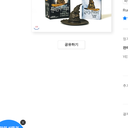
바
Ru
정
공유하기
판
Y
추
결