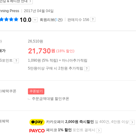
인딩 & 에디션 안내
nning Press
2017년 04월 04일
10.0
회원리뷰(
5
건)
판매지수 156
가
26,510원
21,730
원
매가
(18% 할인)
ES포인트
1,090원 (5% 적립) + 마니아추가적립
5만원이상 구매 시 2천원 추가적립
가혜택쿠폰
쿠폰받기
주문금액대별 할인쿠폰
제혜택
카카오페이
2,000원 즉시할인
일 400건, 4만원 이상
페이코
1% 할인
포인트 결제시