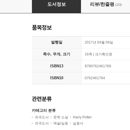
Harry Potter Talking Sorting Hat and Sticker
도서정보
리뷰/한줄평
(2/3)
품목정보
발행일
2017년 04월 04일
쪽수, 무게, 크기
16쪽 | 크기확인중
ISBN13
9780762461769
ISBN10
0762461764
관련분류
카테고리 분류
외국도서
문학 소설
Harry Potter
외국도서
예술/실용
실용서