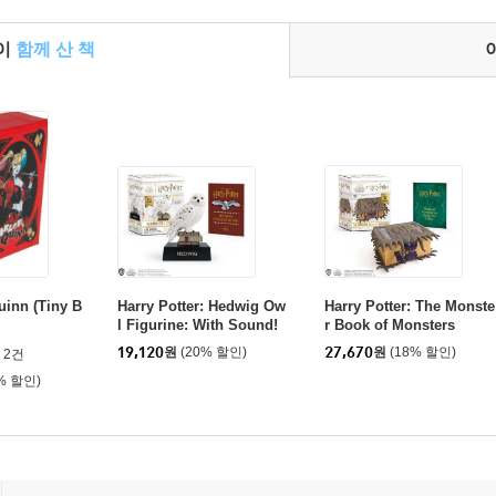
들이
함께 산 책
uinn (Tiny B
Harry Potter: Hedwig Ow
Harry Potter: The Monste
l Figurine: With Sound!
r Book of Monsters
19,120
원
(20% 할인)
27,670
원
(18% 할인)
2건
% 할인)