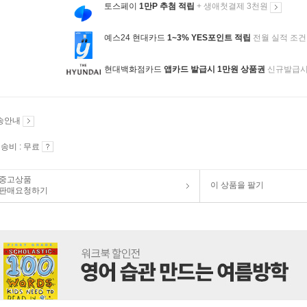
토스페이
1만P 추첨 적립
+ 생애첫결제 3천원
예스24 현대카드
1~3% YES포인트 적립
전월 실적 조건
현대백화점카드
앱카드 발급시 1만원 상품권
신규발급
송안내
송비 : 무료
중고상품
이 상품을 팔기
판매요청하기