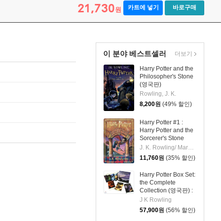
21,730
카트에 넣기
바로구매
원
이 분야 베스트셀러
더보기
Harry Potter and the
Philosopher's Stone
(영국판)
Rowling, J. K.
8,200
원
(49% 할인)
Harry Potter #1 :
Harry Potter and the
Sorcerer's Stone
J. K. Rowling/ Mary GrandPre (ILT)
11,760
원
(35% 할인)
Harry Potter Box Set:
the Complete
Collection (영국판) :
해리 포터 영국판 1~7
J K Rowling
권 박스 세트
57,900
원
(56% 할인)