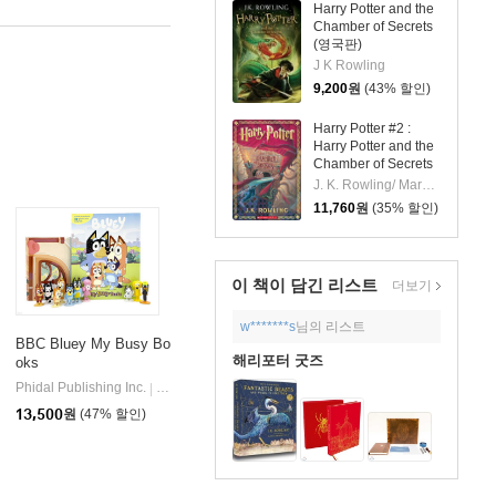
Harry Potter and the
Chamber of Secrets
(영국판)
J K Rowling
9,200
원
(43% 할인)
Harry Potter #2 :
Harry Potter and the
Chamber of Secrets
J. K. Rowling/ Mary GrandPre (ILT)
11,760
원
(35% 할인)
이 책이 담긴
리스트
더보기
w*******s
님의 리스트
BBC Bluey My Busy Bo
해리포터 굿즈
oks
Phidal Publishing Inc.
Phidal
|
13,500
원
(47% 할인)