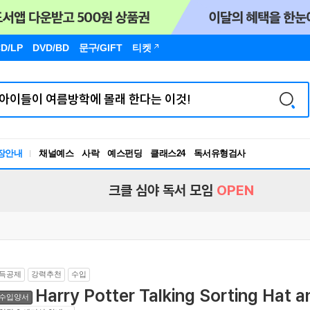
D/LP
DVD/BD
문구
/GIFT
티켓
장안내
채널예스
사락
예스펀딩
클래스24
독서유형검사
RBTI Lab
독서유형검사
크클 심야 독서 모임
OPEN
득공제
강력추천
수입
Harry Potter Talking Sorting Hat a
수입양서