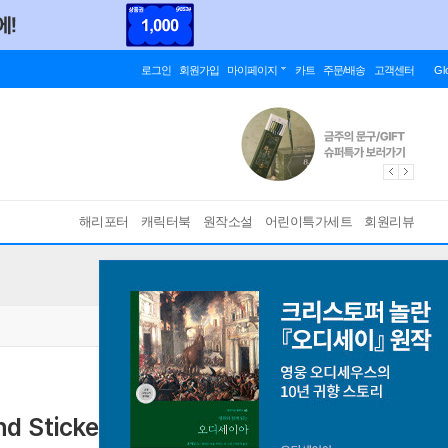
로그인
회원가입
마이페이지
카트
주문/배송
고객센터
Gl
해리포터
캐릭터북
원작소설
어린이특가세트
회원리뷰
nd Sticker Book
Which House Are You?
[ Hardback ]