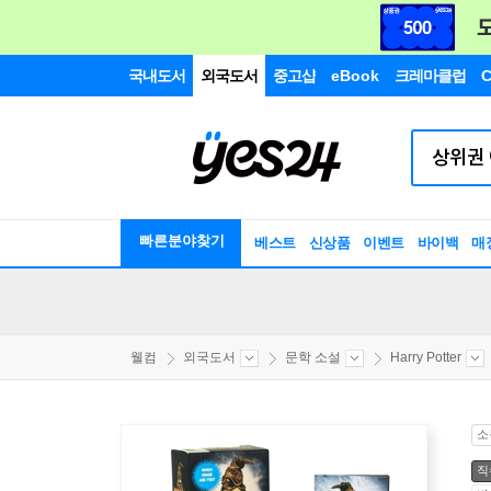
국내도서
외국도서
중고샵
eBook
크레마클럽
C
빠른분야찾기
베스트
신상품
이벤트
바이백
매
웰컴
외국도서
문학 소설
Harry Potter
소
직