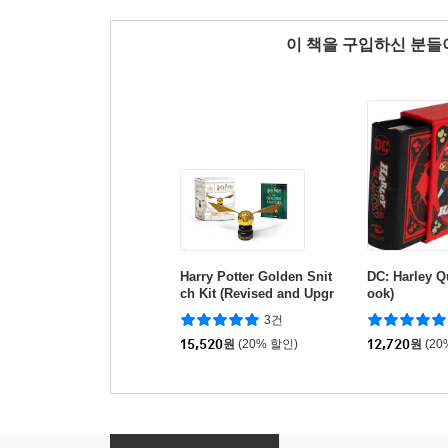
이 책을 구입하신 분
Harry Potter Golden Snit
DC: Harley Q
ch Kit (Revised and Upgr
ook)
aded)
3건
15,520
원
(20% 할인)
12,720
원
(20