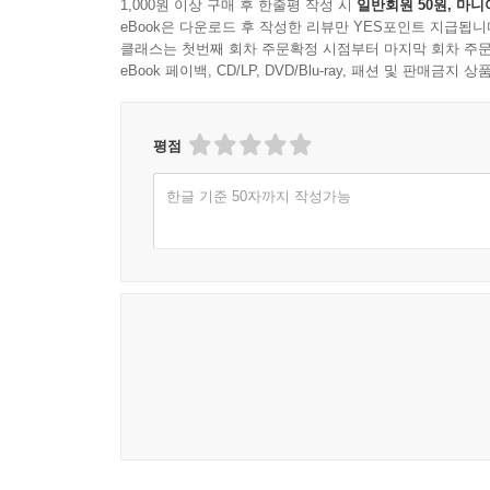
1,000원 이상 구매 후 한줄평 작성 시
일반회원 50원, 마니
eBook은 다운로드 후 작성한 리뷰만 YES포인트 지급됩니
클래스는 첫번째 회차 주문확정 시점부터 마지막 회차 주문
eBook 페이백, CD/LP, DVD/Blu-ray, 패션 및 판매금
평점
한글 기준 50자까지 작성가능