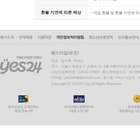
환불 지연에 따른 배상
대금 환불 및 환불 지연에 
회사소개
인재채용
이용약관
개인정보처리방침
청소년보호정책
도서홍보안내
대표 : 김석환, 최세라
주소 : 서울시 영등포구 은행로 11, 5층~6층(여의도동,일신
사업자등록번호 : 229-81-37000 통신판매업신고 : 제 200
이메일 : yes24help@yes24.com 호스팅 서비스사업자 :
Copyright ⓒ YES24 Corp. All Rights Reserved.