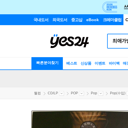
국내도서
외국도서
중고샵
eBook
크레마클럽
C
빠른분야찾기
베스트
신상품
이벤트
바이백
매
웰컴
CD/LP
POP
Pop
Pop(수입)