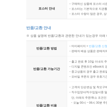
구매하신 상품에 포스터 사은
포스터 안내
포스터는 기본적으로 지관통에
포스터 수량이 많은 경우, 
반품/교환 안내
※ 상품 설명에 반품/교환과 관련한 안내가 있는경우 아래 
마이페이지 >
반품/교환 신청
반품/교환 방법
판매자 배송 상품은 판매자와
출고 완료 후 10일 이내의 
디지털 콘텐츠인 eBook의 
반품/교환 가능기간
중고상품의 경우 출고 완료일
모바일 쿠폰의 경우 유효기간(
고객의 단순변심 및 착오구
직수입양서/직수입일서중 일
단, 아래의 주문/취소 조건인
오늘 00시 ~ 06시 30분 
반품/교환 비용