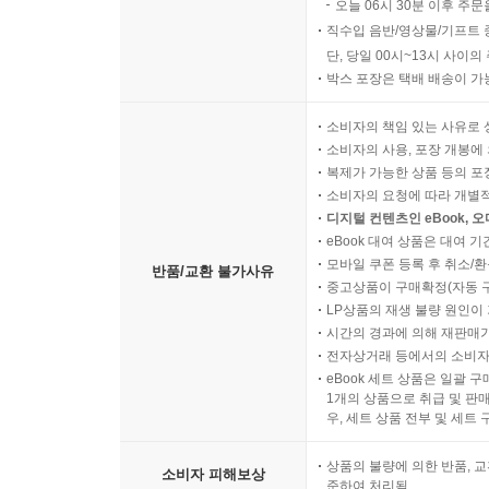
오늘 06시 30분 이후 주문
직수입 음반/영상물/기프트 
단, 당일 00시~13시 사이
박스 포장은 택배 배송이 가
소비자의 책임 있는 사유로 
소비자의 사용, 포장 개봉에 
복제가 가능한 상품 등의 포장을 
소비자의 요청에 따라 개별
디지털 컨텐츠인 eBook, 
eBook 대여 상품은 대여 기
모바일 쿠폰 등록 후 취소/환
반품/교환 불가사유
중고상품이 구매확정(자동 
LP상품의 재생 불량 원인이 기
시간의 경과에 의해 재판매가
전자상거래 등에서의 소비자
eBook 세트 상품은 일괄 
1개의 상품으로 취급 및 판매
우, 세트 상품 전부 및 세트
상품의 불량에 의한 반품, 교
소비자 피해보상
준하여 처리됨