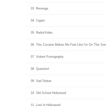
03
Revenga
04
Cigaro
05
Radio/Video
06
This Cocaine Makes Me Feel Like I'm On This So
07
Violent Pornography
08
Question!
09
Sad Statue
10
Old School Hollywood
11
Lost In Hollywood