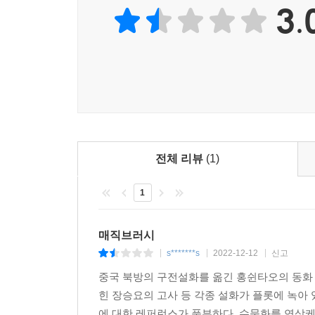
3.
전체 리뷰
(1)
1
매직브러시
s*******s
2022-12-12
신고
|
|
|
중국 북방의 구전설화를 옮긴 홍쉰타오의 동화 
힌 장승요의 고사 등 각종 설화가 플롯에 녹아 
에 대한 레퍼런스가 풍부하다. 수묵화를 연상케 