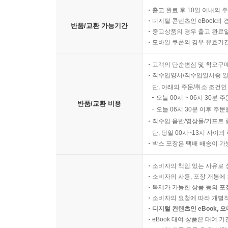
출고 완료 후 10일 이내의 
디지털 콘텐츠인 eBook의 
반품/교환 가능기간
중고상품의 경우 출고 완료일
모바일 쿠폰의 경우 유효기간(
고객의 단순변심 및 착오구
직수입양서/직수입일서중 일
단, 아래의 주문/취소 조건인
오늘 00시 ~ 06시 30분 
반품/교환 비용
오늘 06시 30분 이후 주문
직수입 음반/영상물/기프트 
단, 당일 00시~13시 사이
박스 포장은 택배 배송이 가
소비자의 책임 있는 사유로 
소비자의 사용, 포장 개봉에 
복제가 가능한 상품 등의 포장을 
소비자의 요청에 따라 개별
디지털 컨텐츠인 eBook, 
eBook 대여 상품은 대여 기