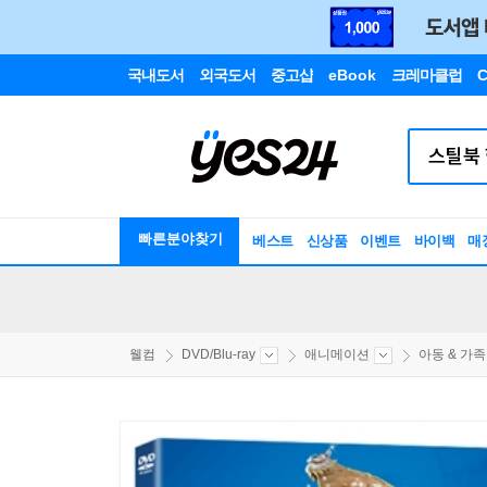
국내도서
외국도서
중고샵
eBook
크레마클럽
C
빠른분야찾기
베스트
신상품
이벤트
바이백
매
웰컴
DVD/Blu-ray
애니메이션
아동 & 가족