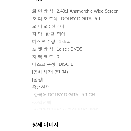
화 면 방 식 : 2.40:1 Anamorphic Wide Screen
오 디 오 트랙 : DOLBY DIGITAL 5.1
오 디 오 : 한국어
자 막 : 한글, 영어
디스크 수량 : 1 disc
포 맷 방 식 : 1disc : DVD5
지 역 코 드 : 3
디스크 구성 : DISC 1
[영화 시작] (81:04)
[설정]
음성선택
-한국어 DOLBY DIGITAL 5.1 CH
-자막선택
-한글(KOREAN) / 영어(ENGLISH)
[장면 선택]
상세 이미지
[예고편] (01:39)