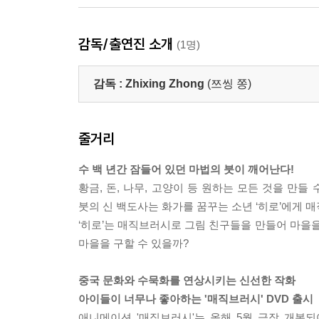
감독/출연진 소개
(1명)
감독 :
Zhixing Zhong
(쯔씽 쫑)
줄거리
수 백 년간 잠들어 있던 마법의 붓이 깨어난다!
황금, 돈, 나무, 고양이 등 원하는 모든 것을 만
붓의 신 백도사는 화가를 꿈꾸는 소년 ‘히로’에게 
‘히로’는 매직브러시로 그림 친구들을 만들어 마을
마을을 구할 수 있을까?
중국 문화와 수묵화를 연상시키는 신선한 작화
아이들이 너무나 좋아하는 '매직브러시' DVD 출시
애니메이션 '매직브러시'는 올해 5월 극장 개봉