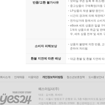
모바일 쿠폰 등록 후 취소/환
반품/교환 불가사유
중고상품이 구매확정(자동 
LP상품의 재생 불량 원인이 기
시간의 경과에 의해 재판매가
전자상거래 등에서의 소비자
eBook 세트 상품은 일괄 
1개의 상품으로 취급 및 판매
우, 세트 상품 전부 및 세트
상품의 불량에 의한 반품, 교
소비자 피해보상
준하여 처리됨
환불 지연에 따른 배상
대금 환불 및 환불 지연에 
회사소개
인재채용
이용약관
개인정보처리방침
청소년보호정책
도서홍보안내
대표 : 김석환, 최세라
주소 : 서울시 영등포구 은행로 11, 5층~6층(여의도동,일신
사업자등록번호 : 229-81-37000 통신판매업신고 : 제 200