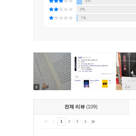
살았다고 해서 좋아하는 게 아닙니다. 그런 사람
6%
사람이니까요. -본문 중에서
0%
1%
저는 주로 논리적인 에세이를 씁니다. 그런데도 논리
논리적 추론 없이 곧바로 판단하는 능력을 직관(直觀, in
자기의 존재를 알립니다. 저는 일단 느끼고, 그 다
느끼는 게 아닙니다. 그래서 때로 아무리 생각해
따라가지 못해서 그런 겁니다. 도덕적 미학적 직관
본문 중에서
저자는 나는 왜 쓰는가에 대한 물음에 명쾌하게 
그리하여 자신의 글이 좀 더 나은 세상을 만드는데
6
상투적이지 않은 나다운 시각과 색깔로 표현해 내
마음과 감정을 억압하지 않는다. 작가가 밝힌 왜 쓰
전체 리뷰
(109)
“그렇다면 우리는 왜 쓰는가?”
스스로에게 물어보고 자신만의 답을 찾아 가는 것,
1
2
3
것이다.