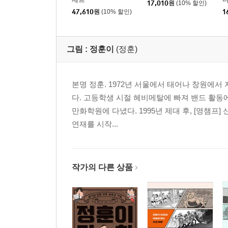
17,010
원
(10% 할인)
47,610
원
(10% 할인)
1
그림 :
정훈이
(정훈)
본명 정훈. 1972년 서울에서 태어나 창원에서
다. 고등학생 시절 헤비메탈에 빠져 밴드 활동
만화학원에 다녔다. 1995년 제대 후, [영챔프
연재를 시작...
작가의 다른 상품