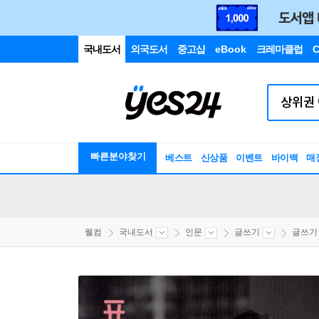
국내도서
외국도서
중고샵
eBook
크레마클럽
C
빠른분야찾기
베스트
신상품
이벤트
바이백
매
웰컴
국내도서
인문
글쓰기
글쓰기