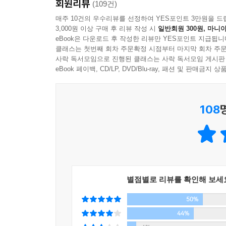
회원리뷰
생각과 감정을 표현하려면 그에 필요한 기술을 익
(109건)
토론하기, 안티 대응 등, 표현을 잘 할 수 있는 
매주 10건의 우수리뷰를 선정하여 YES포인트 3만원을 드
3,000원 이상 구매 후 리뷰 작성 시
일반회원 300원, 마니아
전수한다.
eBook은 다운로드 후 작성한 리뷰만 YES포인트 지급됩니
클래스는 첫번째 회차 주문확정 시점부터 마지막 회차 주문
2. 〈나는 왜 쓰는가?〉
사락 독서모임으로 진행된 클래스는 사락 독서모임 게시판
eBook 페이백, CD/LP, DVD/Blu-ray, 패션 및 판매금
‘정치’라는 말을 이렇게 넓게 해석한다면, 모든 작가는 
없을 겁니다. 제가 뚜렷한 ‘정치적 편향’을 가
108
않습니다. 당연한 일이지요. 세상을 더 좋게 바꾸는
표현하는 능력이 있어야 합니다. 여론 형성을 위한
분리하려고 하는지 저는 이해하지 못합니다. -본문
정치와 예술은 서로 배척하지 않습니다. 오히려 
보면서 사실에 근거를 두고 진리와 진심을 담으려고 
별점별로 리뷰를 확인해 보세
작가 오웰의 소망은 ‘정치적 글쓰기를 예술로 만드
50%
하지만 그 소망을 아주 버리지는 않을 겁니다. 오
정치적 목적과 예술적 성취, 둘 다를 이루고 싶어
44%