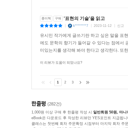
강요하지 말고, 바꾸려 하지 말고, 이기려고 하지 
이야기하면 됩니다. 남이 내 말을 듣고 곧바로 생각
생각에 대해 지극히 사소한 의심이라도 품을 수 있게
'표현의 기술'을 읽고
종이책
구매
없는 사람도 있지만, 바꿀 의지와 능력을 가지고 
k********7
2023-11-12
신고
|
|
|
이해하려고 노력합니다. 할 수 있는 만큼 공감을 표
유시민 작가에게 글쓰기란 하고 싶은 말을 표현
한다’, 그렇게 말하는 것이지요. 누구든 상대방이 
에도 문학의 향기가 들어갈 수 있다는 점에서 
미있는지를 생각해 봐야 한다고 생각한다. 또한
이성과 감정은 뒤섞여서 작동합니다. 옳지 않은 주장
물론 논쟁을 하다 보면 이기고 싶은 본능이 고
이 리뷰가 도움이 되었나요?
토론하기가 말처럼 쉽지는 않습니다. 그렇게 해야 한
방법을 알려 달라는 분들이 있습니다. 그 마음 이
1
2
3
승패를 가리기 어렵습니다. -본문 중에서
악플은 그 대상이 된 사람의 잘못이 아니며 그 사
한줄평
(282건)
주는 증거일 뿐이에요. 남의 문제를 가지고 왜 내
1,000원 이상 구매 후 한줄평 작성 시
일반회원 50원, 마니
내면을 보여 줄 뿐, 저하고는 아무 상관이 없습니다
eBook은 다운로드 후 작성한 리뷰만 YES포인트 지급됩니
사는구나.” 그러면서 제가 해야 할 일, 제가 하고 싶
클래스는 첫번째 회차 주문확정 시점부터 마지막 회차 주문