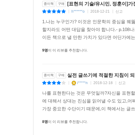
[표현의 기술/유시민, 정훈이]
종이책
구매
3.우리는 왜 잘 표현하지 못하나?
h******o
2018-12-21
신고
|
|
|
표현의 본질, 마음, 공감, 그리고 나는 누구인가?
1.나는 누구인가? 이것은 인문학의 중심을 꿰
할지라도 어떤 대답을 찾아야 합니다.- p.108
나는 누구인가? 이름을 묻는 게 아닙니다. ‘나’라는
이든 책으로 낼 만한 가치가 있다면 어딘가에는 
세웠는지 말하라는 것이죠. 질문은 간단한데 대답
해요. 자연과 인간을 바라보는 태도, 사회를 보
9명
이 이 리뷰를 추천합니다.
살아가면서 느끼는 감정이 어떠하며 그게 남들과 얼마
중에서
실전 글쓰기에 적절한 지침이 되
종이책
구매
어떤 형식으로든 생각과 감정을 표현하려면 그에 
i*****n
2018-12-18
신고
|
|
|
표현한 생각과 감정이 훌륭해야 합니다. 표현할 가치가
글이 늘지 않습니다. 자신이 누구인지 알아야 합니다
나를 표현한다는 것은 무엇일까?자신을 표현할 
남의 것인지 구별하지 못하고 틀에 박힌, 진부한, 
에 대해서 상대는 진심을 읽어낼 수도 있고,
“내 생각과 감정을 나다운 시각과 색깔로 써야 한다.
가장 중요한 수단이기 때문에,이 책에서는 글쓰기
8명
이 이 리뷰를 추천합니다.
독자가 공감하는 글을 쓰고 싶으면 남이 쓴 글에
방법을 체득해야 한다는 뜻입니다. 남이 내게 해 주