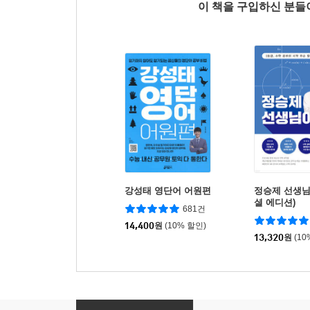
이 책을 구입하신 분
강성태 영단어 어원편
정승제 선생님
셜 에디션)
681건
14,400
원
(10% 할인)
13,320
원
(10