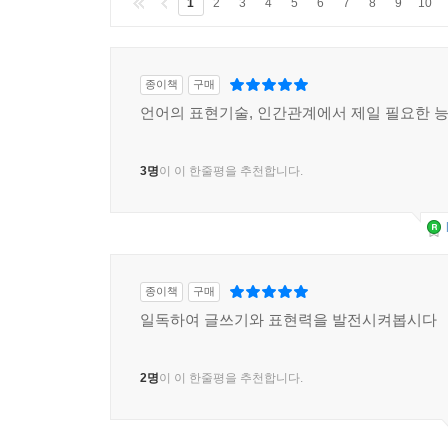
1
2
3
4
5
6
7
8
9
10
금방 아시게 될 겁니다. 유시민의 글과 정훈이의 
나쁘지는 않은 듯합니다. 장르는 다르지만 표현의 기
종이책
구매
장르는 달라도 표현의 기술은 서로 통한다.
언어의 표현기술, 인간관계에서 제일 필요한 
대한민국 대표 글쟁이 ‘유시민’, 〈씨네 21〉에서
3명
이 이 한줄평을 추천합니다.
작가로 인정받은 그들은 표현하는 내용도, 방식도,
어디에서도 공개하지 않았던 만화가 특유의 위트 있고
유시민의 ‘표현의 기술’에 정훈이의 ‘표현의 기
‘표현의 기술’은 서로 통한다는 것을 알 수 있다.
종이책
구매
일독하여 글쓰기와 표현력을 발전시켜봅시다
2명
이 이 한줄평을 추천합니다.