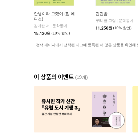
안녕이라 그랬어 (집 에
긴긴밤
디션)
루리 글,그림
문학동네
|
김애란 저
문학동네
|
11,250
원
(10% 할인)
15,120
원
(10% 할인)
검색 페이지에서 선택된 태그에 등록된 더 많은 상품을 확인해 
이 상품의 이벤트
(19개)