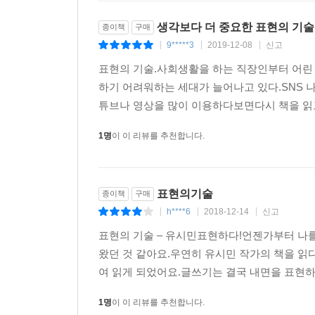
글쓰기에도 통합니다. 이것이 제가 ‘감’을 얻기 위해
생각보다 더 중요한 표현의 기술
종이책
구매
9*****3
2019-12-08
신고
어린 시절에는 무엇을 배우려고 책을 읽었습니다.
|
|
|
읽기’를 넘어 ‘느끼는 책 읽기’에 도전해 보시
표현의 기술.사회생활을 하는 직장인부터 어린
소통하고 교감하는 능력이 생길 겁니다. -본문 중에
하기 어려워하는 세대가 늘어나고 있다.SNS 
튜브나 영상을 많이 이용하다보면다시 책을 읽
필담이 대세인 시대, 하루에도 수천수만 개의 글이 
1명
이 이 리뷰를 추천합니다.
끌어 보지 못한 채 사라진다. 왜 그럴까?
모든 표현은 결국 나를 찾고, 만들어 가며 그것을 
생각과 감정이 훌륭해야 그에 맞는 표현을 할 수 있
표현의기술
종이책
구매
근간에는 나와 타인, 세계에 대한 인식과 마음이 
h****6
2018-12-14
신고
|
|
|
그것이 우리가 잘 표현하지 못하는 이유이기도 하
표현의 기술 – 유시민표현하다!언젠가부터 나를
있도록 길을 열어준다.
왔던 것 같아요.우연히 유시민 작가의 책을 읽
여 읽게 되었어요.글쓰기는 결국 내면을 표현하는
4. 대화에서 토론, 글쓰기, 악플 대응까지 표현의 모
1명
이 이 리뷰를 추천합니다.