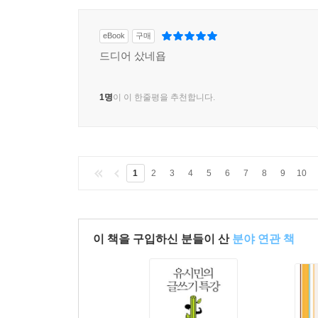
eBook
구매
드디어 샀네욥
1명
이 이 한줄평을 추천합니다.
1
2
3
4
5
6
7
8
9
10
이 책을 구입하신 분들이 산
분야 연관 책