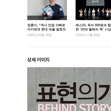
읽다
읽다
정훈이, “역사 만점 아빠로
예스24, 독자 800명과 
아이에게 콧대 세울 절호의
한 ‘2016 올해의 책’ 시
찬스”
2020년 04월 29일
2016년 12월 28일
상세 이미지