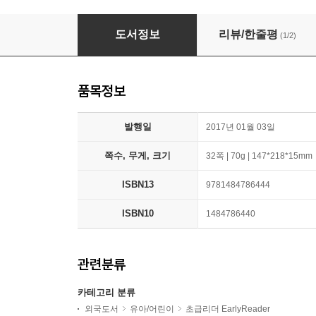
Super Hero Adventures: Tricky Trouble!
도서정보
리뷰/한줄평
(1/2)
품목정보
발행일
2017년 01월 03일
쪽수, 무게, 크기
32쪽 | 70g | 147*218*15mm
ISBN13
9781484786444
ISBN10
1484786440
관련분류
카테고리 분류
외국도서
유아/어린이
초급리더 EarlyReader