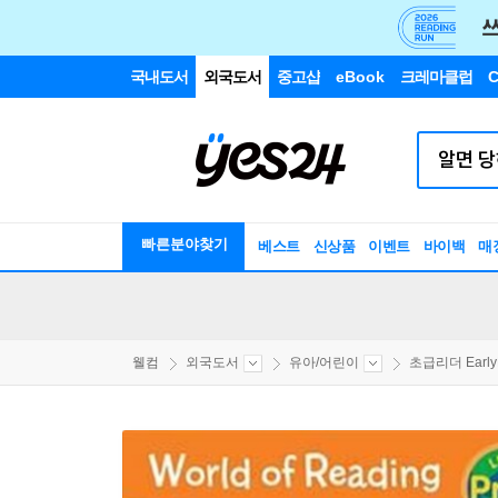
국내도서
외국도서
중고샵
eBook
크레마클럽
C
빠른분야찾기
베스트
신상품
이벤트
바이백
매
웰컴
외국도서
유아/어린이
초급리더 EarlyR