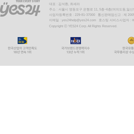
대표 : 김석환, 최세라
주소 : 서울시 영등포구 은행로 11, 5층~6층(여의도동,일신
사업자등록번호 : 229-81-37000 통신판매업신고 : 제 200
이메일 : yes24help@yes24.com 호스팅 서비스사업자 :
Copyright ⓒ YES24 Corp. All Rights Reserved.