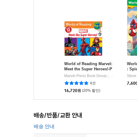
World of Reading Marvel:
World
Meet the Super Heroes!-P
: Sp
re-Level 1 Boxed Set
g Fr
Marvel Press Book Group
Marvel Press
Steve
|
4건
7,60
16,720
원
(20% 할인)
배송/반품/교환 안내
배송 안내