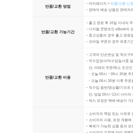
마이페이지 >
반품/교환 신청
반품/교환 방법
판매자 배송 상품은 판매자와
출고 완료 후 10일 이내의 
디지털 콘텐츠인 eBook의 
반품/교환 가능기간
중고상품의 경우 출고 완료일
모바일 쿠폰의 경우 유효기간(
고객의 단순변심 및 착오구
직수입양서/직수입일서중 일
단, 아래의 주문/취소 조건인
오늘 00시 ~ 06시 30분 
반품/교환 비용
오늘 06시 30분 이후 주문
직수입 음반/영상물/기프트 
단, 당일 00시~13시 사이
박스 포장은 택배 배송이 가
소비자의 책임 있는 사유로 
소비자의 사용, 포장 개봉에 
복제가 가능한 상품 등의 포장을 
소비자의 요청에 따라 개별