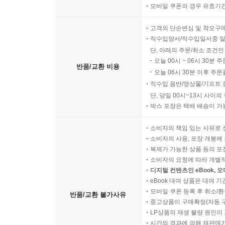
모바일 쿠폰의 경우 유효기간(
고객의 단순변심 및 착오구
직수입양서/직수입일서중 일
단, 아래의 주문/취소 조건인
오늘 00시 ~ 06시 30분 
반품/교환 비용
오늘 06시 30분 이후 주문
직수입 음반/영상물/기프트 
단, 당일 00시~13시 사이
박스 포장은 택배 배송이 가
소비자의 책임 있는 사유로 
소비자의 사용, 포장 개봉에 
복제가 가능한 상품 등의 포장을 
소비자의 요청에 따라 개별
디지털 컨텐츠인 eBook, 
eBook 대여 상품은 대여 기
모바일 쿠폰 등록 후 취소/환
반품/교환 불가사유
중고상품이 구매확정(자동 
LP상품의 재생 불량 원인이 기
시간의 경과에 의해 재판매가