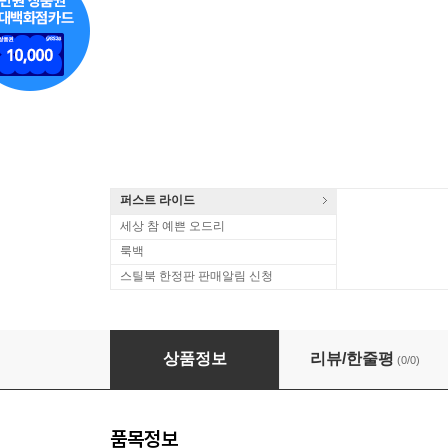
퍼스트 라이드
세상 참 예쁜 오드리
룩백
스틸북 한정판 판매알림 신청
[중고] [DVD] 패닉 룸 - Panic Room (수퍼
상품정보
리뷰/한줄평
(0/0)
품목정보