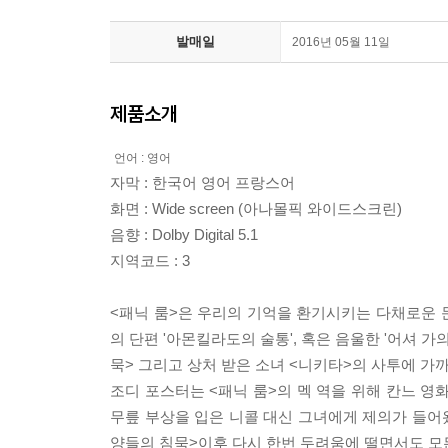
발매일
2016년 05월 11일
제품소개
언어 : 영어
자막 : 한국어 영어 프랑스어
화면 : Wide screen (아나몰픽 와이드스크린)
음향 : Dolby Digital 5.1
지역코드 : 3
<패닉 룸>은 우리의 기억을 환기시키는 다채로운 
의 단편 '아몬킬라도의 술통', 혹은 음울한 '어셔 가
묵> 그리고 상처 받은 소녀 <니키타>의 사투에 가까
조디 포스터는 <패닉 룸>의 멕 역을 위해 칸느 영
무릎 부상을 입은 니콜 대신 그녀에게 제의가 들어
양들의 침묵>이후 다시 한번 두려움에 떨면서도 모