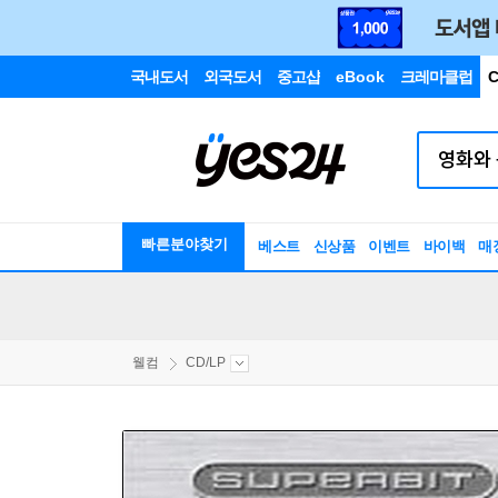
국내도서
외국도서
중고샵
eBook
크레마클럽
C
빠른분야찾기
베스트
신상품
이벤트
바이백
매
웰컴
CD/LP