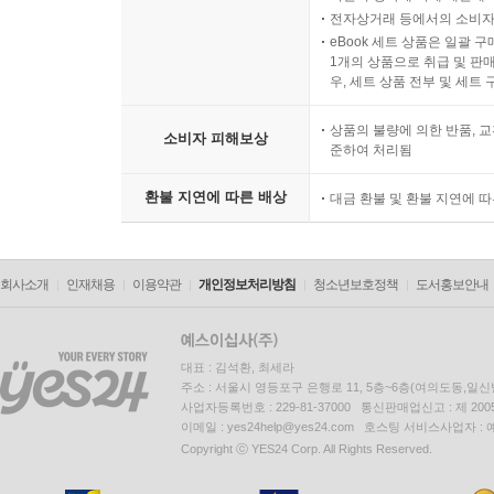
전자상거래 등에서의 소비자
eBook 세트 상품은 일괄 
1개의 상품으로 취급 및 판매
우, 세트 상품 전부 및 세트
상품의 불량에 의한 반품, 교
소비자 피해보상
준하여 처리됨
환불 지연에 따른 배상
대금 환불 및 환불 지연에 
회사소개
인재채용
이용약관
개인정보처리방침
청소년보호정책
도서홍보안내
대표 : 김석환, 최세라
주소 : 서울시 영등포구 은행로 11, 5층~6층(여의도동,일신
사업자등록번호 : 229-81-37000 통신판매업신고 : 제 200
이메일 : yes24help@yes24.com 호스팅 서비스사업자 :
Copyright ⓒ YES24 Corp. All Rights Reserved.