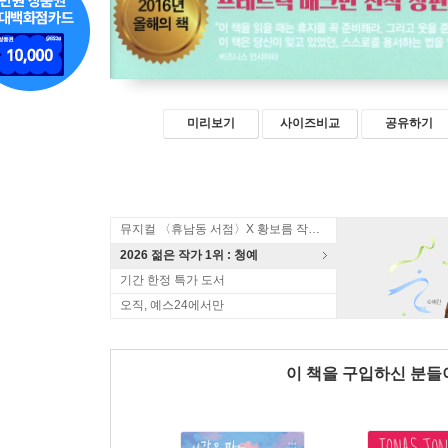
미리보기
사이즈비교
공유하기
뮤지컬 〈휴남동 서점〉X 황보름 작가 북토크
2026 젊은 작가 1위 : 청예
기간 한정 특가 도서
오직, 예스24에서만
이 책을 구입하신 분