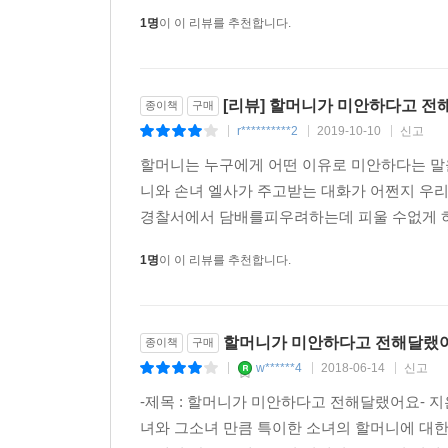
해봐야 엄마도 아니라 한 세대 건너뛴 할머니뿐이다.
1명
이 이 리뷰를 추천합니다.
볼일을 볼 땐 늘 화장실 문을 활짝 열어놓고, 
목적으로 집집마다 방문하는 종교인들에게는 페인
당당하고 떳떳하게 자라게 하는 양분 역할을 한다. 
[리뷰] 할머니가 미안하다고 전
종이책
구매
남들과 다른 건 특별한 거라고 가르쳐준다.
r**********2
2019-10-10
신고
|
|
|
이야기는 할머니가 편지 배달이라는 아주 중요하고
할머니는 누구에게 어떤 이유로 미안하다는 말을
엄청난 모험이 펼쳐질 거라고, 그런 데 보냈다고 
니와 손녀 엘사가 주고받는 대화가 어쩐지 우
말이다. 이에 엘사는 미심쩍어하는 눈빛으로 쏘아
경찰서에서 담배를피우려하는데 피울 수없게 하자 
약속한다.
1명
이 이 리뷰를 추천합니다.
엘사는 그야말로 다른 아이들과 “다르다”. 변화
보자마자 당신은 아마 끊임없이 웃음과 울음을 터뜨릴
할머니가 미안하다고 전해달랬
종이책
구매
배크만은 자신이 가진 상상력의 힘을 맘껏 발휘해
w******4
2018-06-14
신고
|
|
|
할머니와 엘사가 공유하는 ‘깰락말락나라’라는 판
-제목 : 할머니가 미안하다고 전해달랬어요- 지은
외국 독자들은 배크만이 『오베라는 남자』에서 더 
녀와 그소녀 만큼 특이한 소녀의 할머니에 대