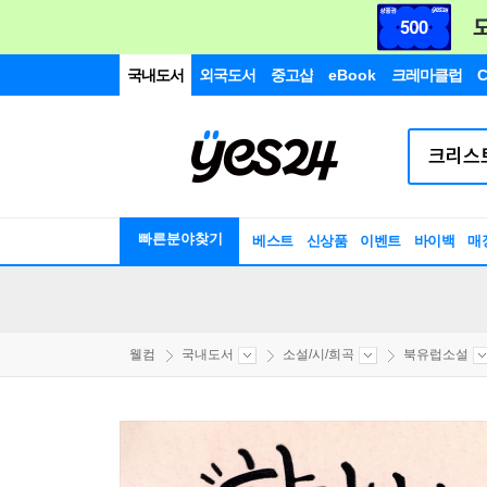
국내도서
외국도서
중고샵
eBook
크레마클럽
C
빠른분야찾기
베스트
신상품
이벤트
바이백
매
웰컴
국내도서
소설/시/희곡
북유럽소설