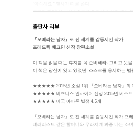
“약속해요.” 엘사가 떼를 쓴다.
그러자 할머니는 몸을 앞으로 숙여서 엘사의 귀에 
“약속할게, 사랑하고 또 사랑하는 기사야. 좋아질 거
출판사 리뷰
할머니는 늘 그렇게 말한다. 좋아질 거라고. 전부 다 괜찮
『오베라는 남자』로 전 세계를 감동시킨 작가
할머니가 있다는 건 아군이 있는 것과 같다. 그게 
프레드릭 배크만 신작 장편소설
실은 내가 틀렸을 때 특히.
할머니는 검이자 방패다. 학교에서 그게 무슨 잘못이
이 책을 읽을 때는 휴지를 꼭 준비해라. 그리고 웃을
장선생님이 “튀지 않는 법을 배워야 한다”고 할 때
이 책은 당신이 잊고 있었던, 스스로를 용서하는 법
다. ‘그러면 아이들이 너를 놀리는 게 재미없어질 테
도 않는다. 할머니는 그렇게 지각없는 사람이 아니다. --
★★★★★ 2015년 소설 1위 『오베라는 남자』의
★★★★★ 비즈니스 인사이더 선정 2015년 베스
엘사는 팔짱을 끼고 의자에 등을 기대고서 차창 밖
★★★★★ 미국 아마존 별점 4.5개
“돌보기 싫으면 아이를 낳지 말아야 하는 거 아니에요
엄마는 손을 뻗어 손끝으로 엘사의 어깨를 건드린다
『오베라는 남자』로 전 세계를 감동시킨 작가 프
“나를 낳았을 때 네 할머니는 나이가 많았어. 아니
테러리스트 같은 할머니와 우라지게 짜증 나는 소녀
고 봤거든. 그리고 할머니는 아이를 못 낳을 줄 아셨