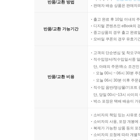
반품/교환 방법
판매자 배송 상품은 판매자와
출고 완료 후 10일 이내의 
디지털 콘텐츠인 eBook의 
반품/교환 가능기간
중고상품의 경우 출고 완료일
모바일 쿠폰의 경우 유효기간(
고객의 단순변심 및 착오구
직수입양서/직수입일서중 일
단, 아래의 주문/취소 조건인
오늘 00시 ~ 06시 30분 
반품/교환 비용
오늘 06시 30분 이후 주문
직수입 음반/영상물/기프트 
단, 당일 00시~13시 사이
박스 포장은 택배 배송이 가
소비자의 책임 있는 사유로 
소비자의 사용, 포장 개봉에 
복제가 가능한 상품 등의 포장을 
소비자의 요청에 따라 개별