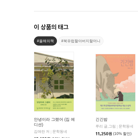
이 상품의 태그
#올해의책
#북유럽할아버지할머니
안녕이라 그랬어 (집 에
긴긴밤
디션)
루리 글,그림
문학동네
|
김애란 저
문학동네
|
11,250
원
(10% 할인)