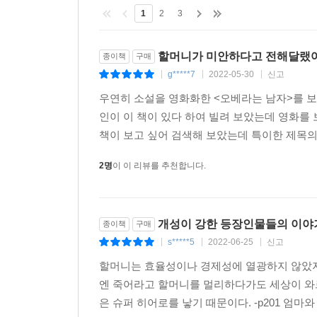
칼럼리스트에 불과했다. 블로그에 연재하던 소설
1
2
3
매력적인 데뷔”라는 보도가 외신을 통해 퍼지며 
판권이 팔리고 2백만 부의 판매고를 기록했으며 우
할머니가 미안하다고 전해달랬
종이책
구매
소설의 마지막에 가서는 울어버렸다”며 배크만의 작
g*****7
2022-05-30
신고
|
|
|
우연히 소설을 영화화한 <오베라는 남자>를 보
가장 매력적인 데뷔이다. 당신은 웃고, 눈물짓고, 
인이 이 책이 있다 하여 빌려 보았는데 영화를 
_『people』
책이 보고 싶어 검색해 보았는데 특이한 제목의 
따뜻하고, 재미있다. 거기에 견딜 수 없이 감동적이다. _
읽는 내내 깔깔거리며 웃다가, 소설의 마지막에 가서는 
2명
이 이 리뷰를 추천합니다.
배크만의 작품이 조용한 돌풍을 일으키며 전 세계적인
가진 힘이 독자로 하여금 공감을 불러일으켰기 때
개성이 강한 등장인물들의 이야기
종이책
구매
‘엘사’가 있다. 매력적이면서도 공감할 수밖에 없는
s*****5
2022-06-25
신고
|
|
|
벌써부터 크다.
할머니는 효율성이나 경제성에 열광하지 않았지
『할머니가 미안하다고 전해달랬어요』(이하 『
엔 죽어라고 할머니를 멀리하다가도 세상이 와
학교에서는 왕따요, 선생님들에게는 눈엣가시며, 
은 슈퍼 히어로를 낳기 때문이다. -p201 엄마