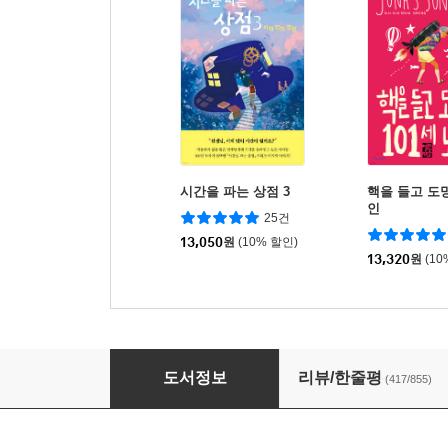
시간을 파는 상점 3
핵을 들고 도망
인
25건
13,050
원
(10% 할인)
13,320
원
(10
할머니가 미안하다고 전해달랬어요
도서정보
리뷰/한줄평
(417/855)