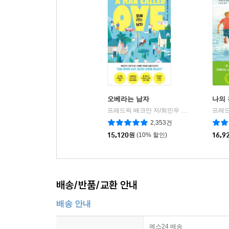
오베라는 남자
나의
프레드릭 배크만 저/최민우 역
다산책방
|
2,353건
15,120
원
(10% 할인)
16,9
배송/반품/교환 안내
배송 안내
예스24 배송