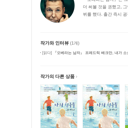
더 써볼 것을 권했고, 
뷔를 했다. 출간 즉시 굉
작가와 인터뷰
(1개)
[읽다]
『오베라는 남자』 프레드릭 배크만, 내가 소
작가의 다른 상품