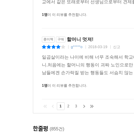
교에서 같은 또래로부터 선생님으로부터 견제를 
소설에 섞여든 동화 덕분에 아주 빨려들 듯이 읽을 
위에 디딘 발을 떼고 맘껏 날고픈 판타지를 갖고 있
1명
이 이 리뷰를 추천합니다.
이 세상에는 많은 작가들이 있다. 좋은 작가들도 
배크만이라고 생각한다. 이 책을 읽는 사람이라면 책
할머니 멋져!
종이책
구매
물론 [오베라는 남자]를 읽다가도 아주 긴 시간 동안
g*****o
2018-03-19
신고
|
|
|
일곱살이라는 나이에 비해 너무 조숙해서 학교에
배크만의 신작 장편소설 『할미전』은 부모자식간의 
니.처음에는 할머니의 행동이 괴짜 노인으로만 
부모는 늙어가고 자식은 머리가 굵어갈수록 서로
남들에겐 손가락질 받는 행동들도 서슴치 않는 걸
예리하게 짚어낸다. 배크만은 동화처럼 아름다운 
나중에 가서는 가슴 뭉클하게 만들고 결국 눈물을 쏟
1명
이 이 리뷰를 추천합니다.
“엄마”라는 말만 들어도 가슴속이 따끔거리는 사
1
2
3
없을 것이다. 진심 어린 애정을 담아 한 자 한 자
“미안하다”고, “사랑한다”고 전할 수밖에 없도록 마
한줄평
(855건)
이 책에 쏟아진 찬사