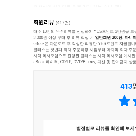
엘사는 턱으로 쇄골을 누른다.
촌철살인 한마디로 뒷목 잡게 하는 소녀, 엘사.
“그럼 실수로 엄마를 낳은 거예요?”
업무에 치여 일중독에 빠져버린 완벽주의자, 엄마.
“우연히 낳은 거지.”
회원리뷰
누구든 미치게 만드는 초능력을 가진 슈퍼 히어로, 
(417건)
“그럼 나도 우연히 낳은 아이겠네요.”
어느 날, 엘사의 하나뿐인 든든한 지원군 할머니가 
매주 10건의 우수리뷰를 선정하여 YES포인트 3만원을 드
엄마는 입술을 앙다문다.
3,000원 이상 구매 후 리뷰 작성 시
일반회원 300원, 마니아
“누구도 네 아빠랑 내가 너를 원했던 것보다 뭔가를 더
eBook은 다운로드 후 작성한 리뷰만 YES포인트 지급됩니
‘평범한’ 아파트에 사는 ‘대체로 평범한’ 주민들에게 
p.221
클래스는 첫번째 회차 주문확정 시점부터 마지막 회차 주문
그 편지를 받고 나서부터 시작되는 마법 같은 기적!
사락 독서모임으로 진행된 클래스는 사락 독서모임 게시판
eBook 페이백, CD/LP, DVD/Blu-ray, 패션 및 판매금
“나도 내가 완벽한 엄마가 아니라는 거 알아.”
“저기요, 초면에 실례인데요.
엘사는 엄마의 이마에 자기 이마를 댄다.
우리 할머니가 미안하다면서 안부 전해달라고 했어요
“뭐든 다 완벽할 필요는 없어요, 엄마.”
413
둘이 하도 몸을 딱 붙이고 있어서 엄마의 눈물이 엘
어마무지 짜증나게 굴지만
“나는 일을 너무 많이 해. 절대로 집에 있을 줄 몰
우라지게 사랑할 수밖에 없는
엘사는 그리핀도르 목도리로 두 사람의 코를 닦는다
한 편의 동화 같은 이야기가 찾아온다!
“세상에 완벽한 슈퍼 히어로는 없어요, 엄마. 괜찮아요.” 
“사랑한다. 우라지게 사랑한다!”
사랑한다.
별점별로 리뷰를 확인해 보세
세상 모든 엄마와 딸을 위한 기적과 감동의 순간!