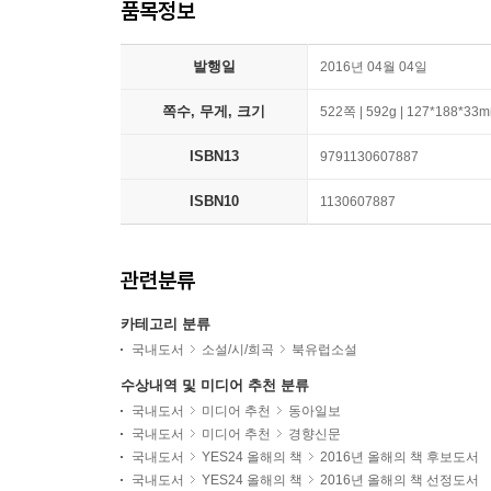
품목정보
발행일
2016년 04월 04일
쪽수, 무게, 크기
522쪽 | 592g | 127*188*33
ISBN13
9791130607887
ISBN10
1130607887
관련분류
카테고리 분류
국내도서
소설/시/희곡
북유럽소설
수상내역 및 미디어 추천 분류
국내도서
미디어 추천
동아일보
국내도서
미디어 추천
경향신문
국내도서
YES24 올해의 책
2016년 올해의 책 후보도서
국내도서
YES24 올해의 책
2016년 올해의 책 선정도서