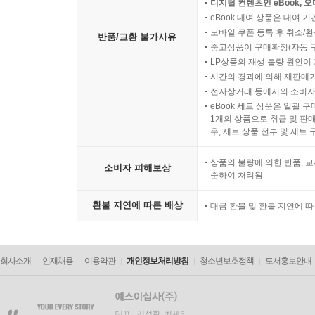
디지털 컨텐츠인 eBook, 
eBook 대여 상품은 대여 기
모바일 쿠폰 등록 후 취소/환
반품/교환 불가사유
중고상품이 구매확정(자동 
LP상품의 재생 불량 원인이 기
시간의 경과에 의해 재판매가
전자상거래 등에서의 소비자
eBook 세트 상품은 일괄 
1개의 상품으로 취급 및 판매
우, 세트 상품 전부 및 세트
상품의 불량에 의한 반품, 교
소비자 피해보상
준하여 처리됨
환불 지연에 따른 배상
대금 환불 및 환불 지연에 
회사소개
인재채용
이용약관
개인정보처리방침
청소년보호정책
도서홍보안내
대표 : 김석환, 최세라