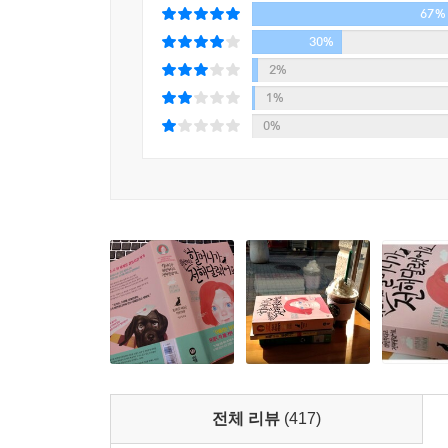
우라지게 사랑한다.
67%
『오베라는 남자』의 작가 프레드릭 배크만의 신
30%
--- p.541
미안하다고 전해달랬어요』는 할머니와 엄마, 그
2%
『오베라는 남자』에서 59세 남자 오베를 통해
1%
에서는 일곱 살 소녀 엘사의 눈을 통해 케케묵은 가
0%
하지만 더 나아가서는 오해로 등 돌린 이웃 간의 
“나도 내가 완벽한 엄마가 아니라는 거 알아.”
엘사는 엄마의 이마에 자기 이마를 댄다.
“뭐든 다 완벽할 필요는 없어요, 엄마.”
둘이 하도 몸을 딱 붙이고 있어서 엄마의 눈물이 엘
“나는 일을 너무 많이 해. 절대로 집에 있을 줄 몰
그렇게 화가 났었는데 지금은 내가 똑같이 하고 있네
엘사는 그리핀도르 목도리로 두 사람의 코를 닦는다
“세상에 완벽한 슈퍼 히어로는 없어요, 엄마. 괜찮아요.
전체 리뷰
(417)
프레드릭 배크만의 데뷔는 그야말로 드라마틱했다.