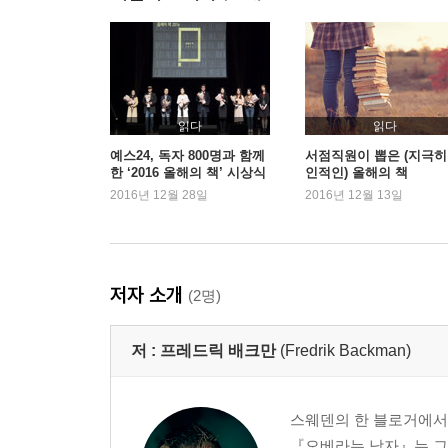
읽다
읽다
예스24, 독자 800명과 함께
서점직원이 뽑은 (지극히
한 ‘2016 올해의 책’ 시상식
인적인) 올해의 책
2016년 12월 28일
2016년 12월 13일
저자 소개
(2명)
저 :
프레드릭 배크만
(Fredrik Backman)
스웨덴의 한 블로거에서
『오베라는 남자』는 그