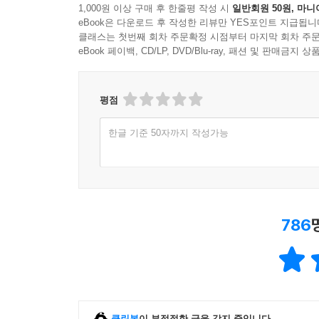
1,000원 이상 구매 후 한줄평 작성 시
일반회원 50원, 마니
eBook은 다운로드 후 작성한 리뷰만 YES포인트 지급됩니
이 책을 읽을 때는 휴지를 꼭 준비해라. 그리고 
클래스는 첫번째 회차 주문확정 시점부터 마지막 회차 주문
인사이더
eBook 페이백, CD/LP, DVD/Blu-ray, 패션 및 판매금
아이들만의 순수함, 반면에 어른들만의 아둔함, 로알
평점
있는 큰 슬픔의 초상을 그려내면서 동시에 감동과 웃
한글 기준 50자까지 작성가능
작가 특유의 가벼운 터치가 백미다. 고작 몇 챕터만
북백
홀딱 벗은 몸으로 가운만 입은 채 발코니에 서서 건
있을까? 마지막 편지에서 우리는 눈물을 흘리겠지만, 엘
786
이 세상에는 많은 작가들이 있다. 좋은 작가들도 
배크만이라고 생각한다. 이 책을 읽는 사람이라면 책
물론 [오베라는 남자]를 읽다가도 아주 긴 시간 동안 읽던
클린봇
이 부적절한 글을 감지 중입니다.