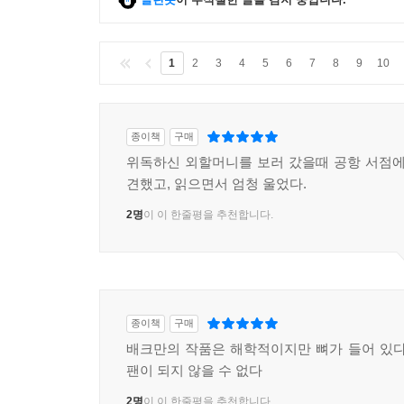
진실을 밝혀내려고 몸부림치는 일곱 살 소녀의 이야
소개하자면 이렇게밖에 말할 수 없다. “사랑스럽다. 사랑
1
2
3
4
5
6
7
8
9
10
이렇게 정신 나가고 대박 웃기고 엄청난 책이 나
배크만은 이 책을 통해 남들과 달라도 괜찮다고, 
것이다. _ Amazon 독자 Rita Mayberry
종이책
구매
위독하신 외할머니를 보러 갔을때 공항 서점에
간단히 말해서, 나는 이 책을 좋아할 수밖에 없다. 훌륭한 
견했고, 읽으면서 엄청 울었다.
2명
이 이 한줄평을 추천합니다.
종이책
구매
배크만의 작품은 해학적이지만 뼈가 들어 있다
팬이 되지 않을 수 없다
2명
이 이 한줄평을 추천합니다.