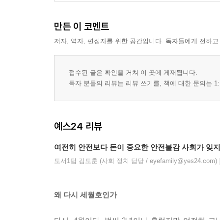
허위 계약서와 증선 인가 456 | 무리한 대출 468
3장 부실한 선박 검사와 운항 심사 472
만든 이 코멘트
한국선급, 규정보다 관행 483 | 허울뿐인 시험운항
저자, 역자, 편집자를 위한 공간입니다. 독자들에게 전하고
4장 책임자들 512
돈의 먹이사슬 512 | 실소유자 유병언 519
[부록4] 국정원, 끝나지 않은 의문 530
접수된 글은 확인을 거쳐 이 곳에 게재됩니다.
독자 분들의 리뷰는 리뷰 쓰기를, 책에 대한 문의는 1:
5부 구할 수 있었다
1장 선원이 구할 수 있었다 555
예스24 리뷰
‘선내 대기’ 방송 556 | 선장의 도주와 선원들의 임무 5
여전히 안전보다 돈이 중요한 안전불감 사회가 잊지
간부 선원의 역할과 책임 581
2장 해경도 구할 수 있었다 592
도서1팀 김도훈 (사회 정치 담당 / eyefamily@yes24.com)
선장의 도주와 해경의 책임 593 | 상황 파악, 구조 계획
퇴선 지휘 600 | 선내 진입 607
왜 다시 세월호인가
3장 구할 수 있었다 624
구조할 시간 625 | 구조할 세력 628