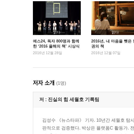
6장 철수 161
배 안으로 들어오지 않는 해경 162 | “몰라요, 구조해준
“어선들 철수해, 철수하라고” 170 | 어업지도선, 어선
2부 왜 못 구했나
읽다
읽다
예스24, 독자 800명과 함께
2016년, 내 마음을 뺏은
한 ‘2016 올해의 책’ 시상식
권의 책
1장 늦은 출동 181
2016년 12월 28일
2016년 12월 07일
관제 실패 181 | 상황 파악 안 하는 긴급 전화 195
2장 구조 계획 없는 구조 세력 213
준비 없는 출동 214 | 늦은 상황 전파 217
3장 상황 파악 못 하는 상황실 231
저자 소개
(1명)
교신 없는 출동 세력 231 | 사라진 현장 보고 240
4장 책임자 없는 현장 267
저 :
진실의 힘 세월호 기록팀
123정, OSC 맞나 267 | 책임 떠넘기는 지휘자들 27
5장 123정의 구조 실패 285
왜 조타실로 갔나 288 | “어떻게 선원인 줄 몰라요” 29
김성수 《뉴스타파》 기자. 10년간 세월호 
6장 난국 305
판적으로 검증했다. 박상은 플랫폼C 활동가. 
구조를 흔드는 손 306 | 대통령 보고서 한 줄 316 |