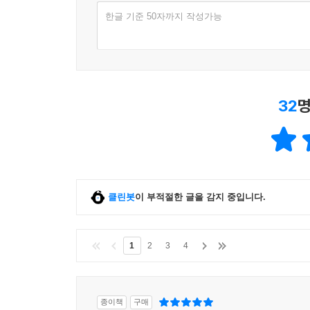
조작되었다가 재심 재판을 통해 무죄를 밝혀내고 
한글 기준 50자까지 작성가능
얼마나 고된지 몸으로 알고 있다. 그래서 박종대 
참사가 발생한 날부터 지금까지 사건을 취재해온 
기록’이라는 이유만으로 참여했다.
32
명
[세월호, 그날의 기록]은 평범한 시민의 눈을 조
기록하고 증언한 세월호 희생자, 생존자들 덕분에 가
유족들은 희생자들이 세상을 향해 남겨놓은 마지막
책의 주요 내용
클린봇
이 부적절한 글을 감지 중입니다.
1부: 그날, 101분의 기록
1
2
3
4
4월 16일 오전 8시 49분 급격히 우회전해 왼쪽으
세월호에서 무슨 일이 일어났는지를 생생하게 재현
생존자들의 증언이 토대가 되었다.
종이책
구매