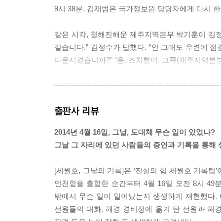
9시 38분, 김재범은 국가정보원 담당자에게 다시 한 번
당시 선장과 항해사, 조타수, 기관장을 포함한 간
같은 시각, 청해진해운 제주지역본부 박기훈이 김정
남아서 끝까지 배를 지켰을 뿐이다. 침몰하던 순간 
같습니다.” 김정수가 답했다. “안 그래도 우련에 점
위험을 감수한 채 세월호에 달라붙어 한 명이라고
다운시켰습니까?” “응, 조치했어. 그쪽(제주지역본부) 
살리기 위해 다시 배 안으로 들어가기도 했다. 이들
9시경, 조기수 박성용이 가까스로 전화를 받았다. 
〈진실의 힘 세월호 기록팀〉은 방대한 기록을 토대로 
박성용이 문 쪽으로 가며 소리쳤다. “야, 빨리 나가야 
어떻게 태어났나.” 그리고 결론을 내린다. 구할 
출판사 리뷰
것뿐이라고. “이것은 국가가 국민을 구조하지 않은 ‘
세월호가 “승객들을 탈출시키면 구조가 바로 되겠느
2014년 4월 16일, 그날, 도대체 무슨 일이 있었나?
객 퇴선 여부를 묻는데 어떻게 해야 되나.” 전화를
지금, 다시 읽는 그날의 기록
그날 그 자리에 있던 사람들의 증언과 기록을 통해
유연식은 “퇴선 여부는 현지 사정을 잘 아는 선장이 판단
2년이 지났다. 그 사이 특별조사위원회가 꾸려졌지
[세월호, 그날의 기록]은 ‘진실의 힘 세월호 기록팀’
해경 123정 대원 이형래는 곧장 오른쪽으로 몸을 
맞춰 은폐하는데 급급했고, 여전히 유가족들은 깊은
인천항을 출항한 순간부터 4월 16일 오전 8시 49
라간 뒤 다시 50미터를 별다른 장비 없이 이동했다.
또 다른 참사를 막을 수 있는 법. 진실 규명조
밖에서 무슨 일이 일어났는지 생생하게 재현했다. 
출입문 앞에 앉아 있던 여학생 3명은 밖에서 해경의
상당하다. 배 안으로 바닷물이 쏟아져 들어온 이후 
선원들의 대화, 해경 경비정에 옮겨 탄 선원과 해경
어오지 않았고 구명보트는 출입문을 지나쳐 다시 123정
만들겠다는 기록팀의 희망대로, 우리는 이 책을 결