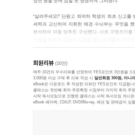
장면 등을 눈에 잡힐 듯 생생하게 그려냈다.
3층 난간으로 가려면 4층 객실 창문 위를 가로질러
“살려주세요!” 단원고 최덕하 학생의 최초 신고를
는 두 발을 창틀에 딛고, 두 손은 창문과 외벽을 짚
세력과 교신하며 지휘한 해경 수뇌부는 무엇을 했는
개의 창문이 있고 일부 창으로는 SP-2 객실도 볼 수
분석하여 퍼즐 맞추듯 구성했다. 서로 구명조끼를 챙
리치고 있었다. 단원고 2학년 3반 31명이 머문 방이었다.
이름을 부르며 공포의 시간을 견딘 승객들의 마지막
곳곳에서 꺽꺽거리는 여학생들의 비명 섞인 울음이
마지막 침몰 순간까지 승객을 구한 건 해경이 아니었
조사 권재준이 출입문 바로 앞 난간에 매달려 있었
회원리뷰
태워서 보냈을 뿐, 적극적으로 구조에 나서지 않았다
(10건)
고 생각했다. 스무 명이 넘는 여학생들은 서로의 
매주 10건의 우수리뷰를 선정하여 YES포인트 3만원을 드
말했다. “나만 나왔어!”--- p.164~165
3,000원 이상 구매 후 리뷰 작성 시
일반회원 300원, 마니아
‘왜 구하지 못했나’, ‘왜 침몰했나’, ‘대한민국에서
eBook은 다운로드 후 작성한 리뷰만 YES포인트 지급됩니
10시 18분, 123정 부정장 김종인은 어선들을 향해
클래스는 첫번째 회차 주문확정 시점부터 마지막 회차 주문
[세월호, 그날의 기록]은 누구나 가질 법한 당연한
사락 독서모임으로 진행된 클래스는 사락 독서모임 게시판
세월호에 다가가는 것을 막았다. 느린 속도로 움직이며 
분석한 결과물이다. 세월호 참사를 시민의 눈으로 기록한
eBook 페이백, CD/LP, DVD/Blu-ray, 패션 및 판매금
AIS와 국정원처럼 의심의 눈초리를 받는 주제들도 
아직 잠기지 않은 4층 B-19 객실 창문에 흰색 물
새로 제기하기도 했다.
하기 위한 마지막 몸부림에도 두꺼운 창문은 끝내 깨
초 후, 바닷물이 선수 우현의 ‘SEWOL’이라는 글자를 집
방대한 자료를 읽고 분석한 ‘진실의 힘 세월호 기록팀