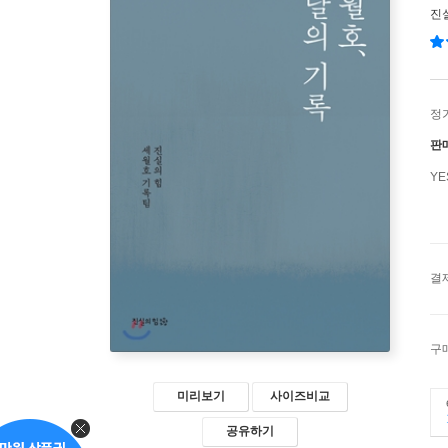
진
정
판
Y
결
구
미리보기
사이즈비교
공유하기