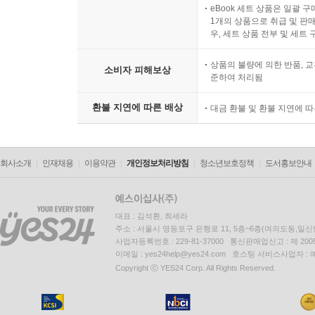
eBook 세트 상품은 일괄 
1개의 상품으로 취급 및 판매
우, 세트 상품 전부 및 세트
상품의 불량에 의한 반품, 교
소비자 피해보상
준하여 처리됨
환불 지연에 따른 배상
대금 환불 및 환불 지연에 
회사소개
인재채용
이용약관
개인정보처리방침
청소년보호정책
도서홍보안내
대표 : 김석환, 최세라
주소 : 서울시 영등포구 은행로 11, 5층~6층(여의도동,일신
사업자등록번호 : 229-81-37000 통신판매업신고 : 제 200
이메일 : yes24help@yes24.com 호스팅 서비스사업자 :
Copyright ⓒ YES24 Corp. All Rights Reserved.