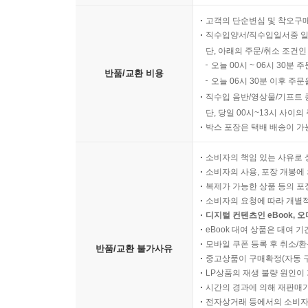
고객의 단순변심 및 착오구
직수입양서/직수입일서중 일
단, 아래의 주문/취소 조건인
오늘 00시 ~ 06시 30분 
반품/교환 비용
오늘 06시 30분 이후 주문
직수입 음반/영상물/기프트 
단, 당일 00시~13시 사이
박스 포장은 택배 배송이 가
소비자의 책임 있는 사유로 
소비자의 사용, 포장 개봉에 
복제가 가능한 상품 등의 포장을 
소비자의 요청에 따라 개별
디지털 컨텐츠인 eBook, 
eBook 대여 상품은 대여 기
모바일 쿠폰 등록 후 취소/환
반품/교환 불가사유
중고상품이 구매확정(자동 
LP상품의 재생 불량 원인이 기
시간의 경과에 의해 재판매가
전자상거래 등에서의 소비자