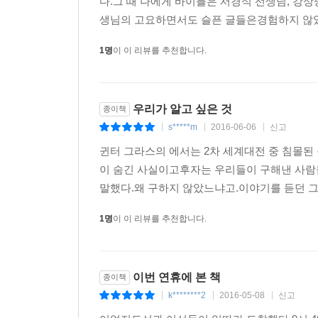
다.그 때 나에게 바이블은 서경석 선생님, 강상
제주 운항관리실: 세월호, 세월호, 해운제주 감도 
와대-해경 핫라인은 평균 3분 간격으로 울려댔다. 
생님의 고요하면서도 슬픈 글들은경험하지 않았기
세월호: 네, 세월호입니다.
어져 있는지 시시콜콜 묻고 또 물으며 끊임없이 영상
제주 운항관리실: 혹시 경비정, P정 경비정 도착했
1명
이 이 리뷰를 추천합니다.
해경의 지휘 계통을 타고 아래로 아래로 내려가 12
세월호: 네, 경비정 한 척 도착했습니다.
선에서 승객을 구해야 할 123정 대원들은 사진을 
제주 운항관리실: 네, 현재 진행 상황 좀 말씀해주세
할 해경 지휘부도 덩달아 청와대 보고에 더 신경을 
세월호: 네, 뭐라고요?
우리가 알고 싶은 것
다.
종이책
제주 운항관리실: (다른 담당자가 전화 바꿔 받음) 네
s*****m
2016-06-06
신고
|
|
|
세월호: 네, 경비정 한 척 도착해서 지금 구조 작업 
--- p.307~308
귄터 그라스의 에서는 2차 세계대전 중 침몰된
제주 운항관리실: 예, 지금 P정이 계류했습니까?
이 숨긴 사실이고후자는 우리들이 구해낸 사람
세월호: 네, 지금 경비정 옆에 와 있습니다. 그러고
말했다.왜 구하지 않았느냐고.이야기를 듣던 그 
하러 와야 될 것 같습니다.
제주 운항관리실: 네, 잘 알았습니다. 지금 선체는 
1명
이 이 리뷰를 추천합니다.
세월호: (대답 없음)
세월호가 외부와 나눈 ‘마지막 교신’을 공개했다. 
이번 연휴에 본 책
종이책
‘진실의 힘 세월호 기록팀’은 제주 운항관리실도 세
k********2
2016-05-08
신고
|
|
|
척으로는 부족하고 추가로 구조하러 와야 된다”고 교