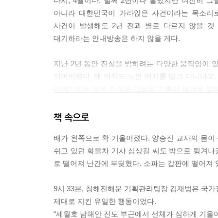
다시, 4월이다. 벌써 2년이나 흘렀지만 여전히 
아니라 대한민국이 가라앉은 사건이라는 목소리로
사건이 발생해도 2년 전과 별로 다르지 않을 것
대기하라는 안내방송은 하지 않을 게다.
지난 2년 동안 진실을 밝히려는 다양한 움직임이
되어버렸다. 왜 아직도 노란 배지를 달고 다니냐고,
이야기하는 것은 아직도 그날의 기록이 제대로 밝
유가족들뿐만 아니라 우리 역시 세월호를 잊지 말아야
책 속으로
도대체 무슨 일이 있었던 걸까
배가 왼쪽으로 확 기울어졌다. 양승진 교사의 몸이 
쉬고 있던 화물차 기사 심상길 씨도 밖으로 튕겨나갔
『세월호, 그날의 기록』은 온전한 진실을 밝히
로 떨어져 난간에 부딪혔다. 소파는 갑판에 떨어져 있던
분석하고 재구성한, 거대한 작업의 결과물이다. 당시
증언 등의 자료를 토대로 가감 없이 그날을 재현해
9시 33분, 청해진해운 기획관리팀장 김재범은 
무엇을 했는지, 해경과 지휘부는 무엇을 했는지,
제대로 지킨 유일한 행동이었다.
승객들에게는 무슨 일이 있었는지, 생존자들은 어
“세월호 남해안 진도 부근에서 선체가 심하게 기울어
사고가 날 때까지 세월호와 청해진해운에 어떤 일이