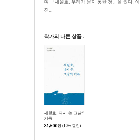
며 『세월호, 우리가 묻지 못한 것』을 썼다. 
어선 타고 가는 특공대 324
진...
[부록1] TRS 녹취록을 둘러싼 의문 330
[부록2] 해경의 거짓말 351
작가의 다른 상품
3부 왜 침몰했나
1장 예고된 참사 367
복원성 악화 373 | 상습 과적 377 | 평형수 감축 384
2장 침몰 원인 392
급격한 우회전 392 | 과적과 부실 고박 406 | 빠른 침
[부록3] AIS 항적도를 둘러싼 의문 421
4부 “대한민국에서 제일 위험한 배”, 어떻게 태어
세월호, 다시 쓴 그날의
기록
1장 전조 439
31,500
원
(10% 할인)
잇따른 사고 440
2장 편법 도입 452