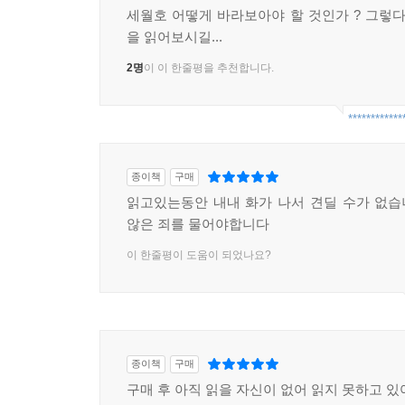
세월호 어떻게 바라보아야 할 것인가 ? 그렇다
2부: 왜 못 구했나
을 읽어보시길...
101분 동안 기울어져가는 배에서 해경이 승객을 구
2명
이 이 한줄평을 추천합니다.
경비정이 사고 현장에 출동한 9시 34분까지, 그
파악하지 못한 상황실, 현장에 가지 않은 현장 책
************
해역으로 출동한 구조 세력과 해경 지휘부가 나눈 
은폐, 조작도 짚어냈다.
종이책
구매
읽고있는동안 내내 화가 나서 견딜 수가 없
3부: 왜 침몰했나
않은 죄를 물어야합니다
세월호의 침몰 원인을 심층적으로 분석했다. 일본에서
이 한줄평이 도움이 되었나요?
2013년 3월 15일 취항한 세월호는 막상 운항
과적했다. 면허가 있어야 하는 고박마저 고박 전문 
보완하기 위해 청해진 해운은 배의 평형수를 감축했다
상태의 세월호가 어째서 그날, 2014년 4월 16일
종이책
구매
어떤 자료가 공개되어야 하는지 제언했다.
구매 후 아직 읽을 자신이 없어 읽지 못하고 있