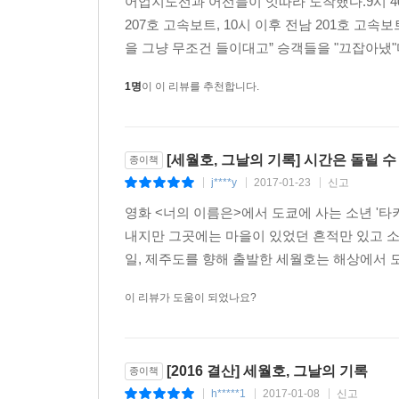
어업지도선과 어선들이 잇따라 도착했다.9시 40분경
교신은 검찰과 법원, 국회, 감사원에서도 공개되지 
207호 고속보트, 10시 이후 전남 201호 고
을 그냥 무조건 들이대고” 승객들을 "끄잡아냈"다.
마지막 교신을 통해 세월호 선원들이 조타실에서 
탈출 순서는 뒤로 밀릴 수밖에 없었다. 그러나 대법
1명
이 이 리뷰를 추천합니다.
선원들에게도 승객을 버리고 도주한 책임을 무겁게 
보인다.
[세월호, 그날의 기록] 시간은 돌릴 
종이책
*해경이 제출한 5개의 TRS 녹취록을 분석하고, 
j****y
2017-01-23
신고
|
|
|
‘진실의 힘 세월호 기록팀’은 사고 당시 해경 
영화 <너의 이름은>에서 도쿄에 사는 소년 '타
녹취록을 비교·대조하며 삭제하거나 의도적으로 표현
내지만 그곳에는 마을이 있었던 흔적만 있고 소녀
선원인 줄 몰랐다’, ‘승객이 450명 이상인 줄 몰
일, 제주도를 향해 출발한 세월호는 해상에서 모
서로 다른 TRS 녹취록을 만들었고, 이 녹취록을 검
이 리뷰가 도움이 되었나요?
*그날의‘시간’을 바로잡다.
9시 37분, 123정 정장 김경일의 첫 현장 보고는 
교신 내용은 공개되었지만 누구도 ‘실제 시간=기록파일
[2016 결산] 세월호, 그날의 기록
종이책
정장 김경일 보고의 실제 시간은 9시 37분으로, 이
h*****1
2017-01-08
신고
|
|
|