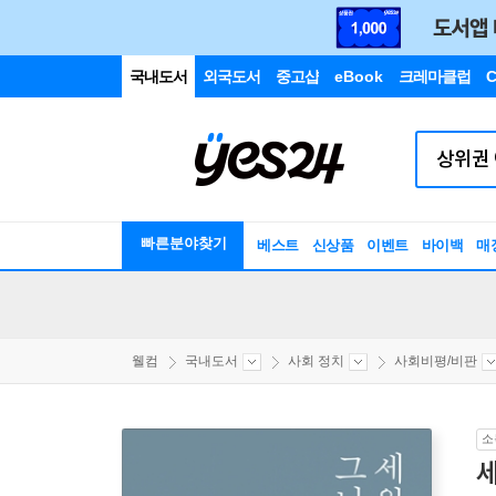
국내도서
외국도서
중고샵
eBook
크레마클럽
C
빠른분야찾기
베스트
신상품
이벤트
바이백
매
웰컴
국내도서
사회 정치
사회비평/비판
소
세