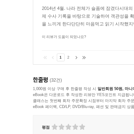
교신 기록 가운데 표준 시간에 맞는 정확한 기록은 
2014년 4월. 나라 전체가 슬픔에 잠겼다시
검찰도, 법원도, 감사원도, 국회도 시간 오차를 
제 수사 기록을 바탕으로 기술하여 객관성을 
실제 상황과 대조해 시간 오차를 밝혀냈다. 짧게는 
을 느끼게 한다단단히 마음먹고 읽기 시작했지만
*“대기하라”12차례 선내 안내방송을 순서대로 복
이 리뷰가 도움이 되었나요?
승객이 촬영한 동영상과 선원들의 진술을 토대로 선내
방송이 이어졌다. 선내에 대기하라는 방송이 있
드러나지 않았다. “더 이상 밖으로 나가지 마시기
1
2
누가 봐도 탈출하지 않으면 안 되는 급박한 상황에서 
한줄평
참사 1년 후, 한 아버지와의 만남이 낳은 결실
(32건)
1,000원 이상 구매 후 한줄평 작성 시
일반회원 50원, 마니
[세월호, 그날의 기록]은 2015년 봄, 한 아버지와
eBook은 다운로드 후 작성한 리뷰만 YES포인트 지급됩니
클래스는 첫번째 회차 주문확정 시점부터 마지막 회차 주문
세월호의 마지막 순간을 휴대전화 동영상에 담았
eBook 페이백, CD/LP, DVD/Blu-ray, 패션 및 판매금
숙제로 생각했다. 아버지는 세월호에 대한 기록을 모
진행될수록 기록은 쌓여갔다.
평점
박종대 씨와 세월호 유족들이 건너야 할 시간은 그대로