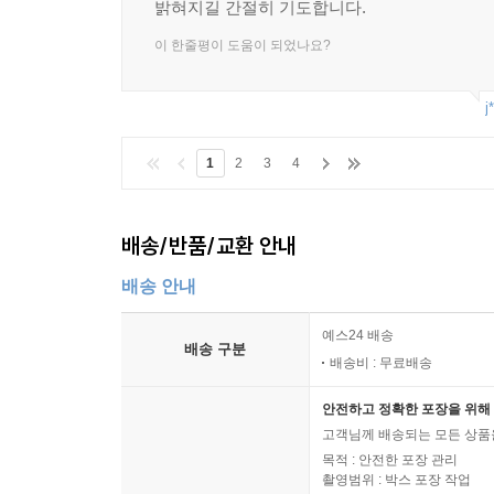
밝혀지길 간절히 기도합니다.
4부: “대한민국에서 제일 위험한 배”, 어떻게 태어
이 한줄평이 도움이 되었나요?
“대한민국에서 제일 위험한 배”로 증·개축한 세월호
국가기관의 관리·감독은 제대로 이뤄지지 않았다.
j
경우에도 증거 불충분으로 무죄를 받았고 증거가 
‘한국적 정서’ 안에서 “대한민국에서 제일 위험한 배
1
2
3
4
5부: 구할 수 있었다
배송/반품/교환 안내
이 책의 결론에 해당한다. 구할 수 있었다! 선원이
배송 안내
구조 계획과 책임자였다. 여객선이 재난에 처했을 때
따랐다는 이유로 간부 선원들의 살인 혐의를 벗겨준
예스24 배송
배송 구분
배송비 : 무료배송
안전하고 정확한 포장을 위해 
고객님께 배송되는 모든 상품을
목적 : 안전한 포장 관리
촬영범위 : 박스 포장 작업