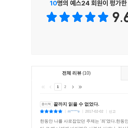
10
명의 예스24 회원이 평가한
김문홍 당시 목포해양경찰서장의 항변은 현장의 해
“애기부터, 애기.”
9.
초인적인 능력을 발휘하리라 기대하지 않는다. 법
고속보트에 탄 승객들이 권○○ 양을 먼저 올려보냈다
가지고 직무를 수행하라고 요구할 뿐이다. 그렇게 했
사가 “내리세요”라고 말하고 나서야 김동수 씨는 움
해경에게 말했다. “저기 200~300명이 있으니 제발 빨리
15만 장에 가까운 재판 기록과 3테라바이트(TB)
2281개의 주석을 달아 정확성과 객관성을 더했다
123정이 현장에 도착해 9시 36분, “배가 50도
간 기운 상태로 “침몰 위험까진 없”다고 여전히 
‘진실의 힘 세월호 기록팀’은 산산조각 난 채 온갖
근 배들이 있기 때문에”, 구조에 문제가 없다고 “추
펴냈다. 세월호 선원, 해경, 청해진해운 관계자에 
것이라고 전망했다.--- p.225
공판 기록 등 15만 장에 가까운 재판 기록과 국회
전체 리뷰
(10)
주석을 달아서 정확성을 기했다. 주석은 2281개다.
123정 기관장 최완식은 당시 접안이 “불가능한 것
1
2
너무 멀리 떨어져서 마치 ‘강 건너 불 보듯’ 하며
국회, 감사원, 검찰, 법원이 찾지 못한 기록을 최초
많은 승객을 구할 수 있도록, 세월호에 조금이라도 
끝까지 읽을 수 없었다.
종이책
이 떨어지려고 한 진짜 이유가 무엇인지 알 수 없지
*세월호의 마지막 교신을 찾아내다
m*****e
2017-02-02
신고
|
|
|
까이 있으면 같이 침몰하게 되니까 배를 뺐다”는 의경 박○
한동안 나를 사로잡았던 주제는 '죄'였다.한동
09:40 SSB 제주 운항관리실-세월호 [음성]
“구조나 이런 것을 지휘”하는 데 관심이 없는 청와