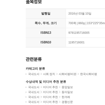
품목정보
발행일
2016년 03월 10일
쪽수, 무게, 크기
700쪽 | 860g | 153*225*35
ISBN13
9791195716005
ISBN10
1195716001
관련분류
카테고리 분류
국내도서
사회 정치
사회비평/비판
한국사회비평
수상내역 및 미디어 추천 분류
국내도서
미디어 추천
중앙일보
국내도서
미디어 추천
동아일보
국내도서
미디어 추천
한겨레
국내도서
미디어 추천
경향신문