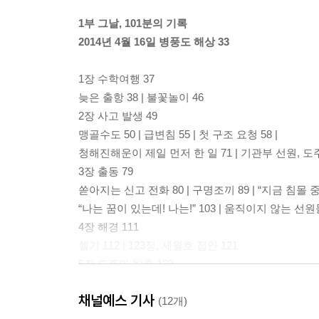
1부 그날, 101분의 기록
2014년 4월 16일 병풍도 해상 33
1장 수학여행 37
늦은 출항 38 | 불꽃놀이 46
2장 사고 발생 49
맹골수도 50 | 급변침 55 | 첫 구조 요청 58 |
청해진해운이 제일 먼저 한 일 71 | 기관부 선원, 도주
3장 출동 79
쏟아지는 신고 전화 80 | 구명조끼 89 | “지금 침몰 중
“나는 꿈이 있는데! 나는!” 103 | 움직이지 않는 선원들
4장 해경 111
헬기 112 | 123정, 세월호 접안 121
5장 도주와 탈출 129
선장과 선원들 130 | 지켜만 보는 123정 137 | 소방
채널예스 기사
특공대 146 | “애기, 여깄어요” 149 | 창문을 깨다 153
(12개)