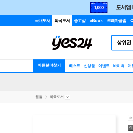
국내도서
외국도서
중고샵
eBook
크레마클럽
C
빠른분야찾기
베스트
신상품
이벤트
바이백
매
웰컴
외국도서
소
직