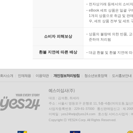
전자상거래 등에서의 소비자
eBook 세트 상품은 일괄 
1개의 상품으로 취급 및 판매
우, 세트 상품 전부 및 세트
상품의 불량에 의한 반품, 교
소비자 피해보상
준하여 처리됨
환불 지연에 따른 배상
대금 환불 및 환불 지연에 
회사소개
인재채용
이용약관
개인정보처리방침
청소년보호정책
도서홍보안내
대표 : 김석환, 최세라
주소 : 서울시 영등포구 은행로 11, 5층~6층(여의도동,일신
사업자등록번호 : 229-81-37000 통신판매업신고 : 제 200
이메일 : yes24help@yes24.com 호스팅 서비스사업자 :
Copyright ⓒ YES24 Corp. All Rights Reserved.