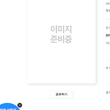
Ja
첫
정
판
Y
추
결
공유하기