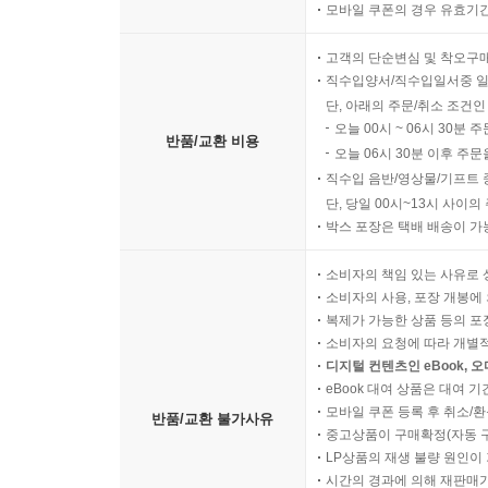
모바일 쿠폰의 경우 유효기간(
고객의 단순변심 및 착오구
직수입양서/직수입일서중 일
단, 아래의 주문/취소 조건인
오늘 00시 ~ 06시 30분 
반품/교환 비용
오늘 06시 30분 이후 주문
직수입 음반/영상물/기프트 
단, 당일 00시~13시 사이
박스 포장은 택배 배송이 가
소비자의 책임 있는 사유로 
소비자의 사용, 포장 개봉에 
복제가 가능한 상품 등의 포장을 
소비자의 요청에 따라 개별
디지털 컨텐츠인 eBook, 
eBook 대여 상품은 대여 기
모바일 쿠폰 등록 후 취소/환
반품/교환 불가사유
중고상품이 구매확정(자동 
LP상품의 재생 불량 원인이 기
시간의 경과에 의해 재판매가