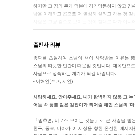
하지만 그 짐의 무게 덕분에 경거망동하지 않고 겸
남을 이해하고 곱으로 더 열심히 살려고 하는 것 같
사람은 그냥 겉으로 보이는 것이 절대로 다가 아니에요. 
세상에서 나의 반쪽을 찾아 내 부족한 면을 상대가
출판사 리뷰
이 홀로 섰을 때, 나와 비슷한 또 다른 보름달과 같
둘이 만나 억지로 서로에게 맞추면서 어떻게든 하나
종파를 초월하여 스님의 책이 사랑받는 이유는 짧
존중해주면서 서로의 모습을 밝게 비추어주는 관계를 이
스님의 따뜻한 인간미 때문일 것입니다. 제목만으로도
사람으로 성숙하는 계기가 되길 바랍니다.
사랑한다면 버텨주세요.
- 이해인(수녀, 시인)
힘들어할 때 어떤 좋은 위로의 말을 해서 그것을 빨
아파하는 그 모습, 힘들어하는 그 심정을 있는 그대
사랑하세요. 안아주세요. 내가 완벽하지 않듯 그 누
그 마음을 공감해주고 함께 버텨만 주어도 그 사람은
어둠 속 등불 같은 길잡이가 되어줄 혜민 스님의 ‘마
스스로 알아서 변화의 길을 찾습니다.
좋은 말을 자꾸 해주거나 서둘러 방법을 찾아주려는
『멈추면, 비로소 보이는 것들』로 큰 사랑을 받은
어찌 보면 상대의 힘든 상황을 보는 나 자신이 힘들
친구, 동료, 나아가 이 세상을 향한 온전한 메시
내가 빨리 편안해지려고 자꾸 좋은 위로의 말이나 