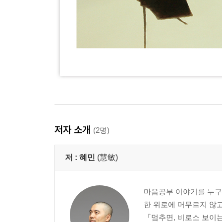
저자 소개
(2명)
저 :
혜민
(慧敏)
마음공부 이야기를 누구나
한 위로에 머무르지 않고
『멈추면, 비로소 보이