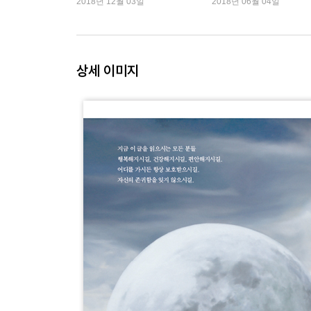
2018년 12월 03일
2018년 06월 04일
용서하기 힘든 사람을 만났을 때
스님, 마음이 울적해요
7. 본성 篇_고요 속에 깨어 있는 마음
상세 이미지
깨어 있는 현재가 마음의 고향입니다
“당신은 참으로 부처님 같소”
8. 수용 篇_내가 ‘나’임을 허락하는 시간
힘들어하는 나를 허락하세요
노력해도 상황이 나아지지 않는다면
이해인 수녀님의 ‘혜민 스님의 책을 읽고 나서 보내는