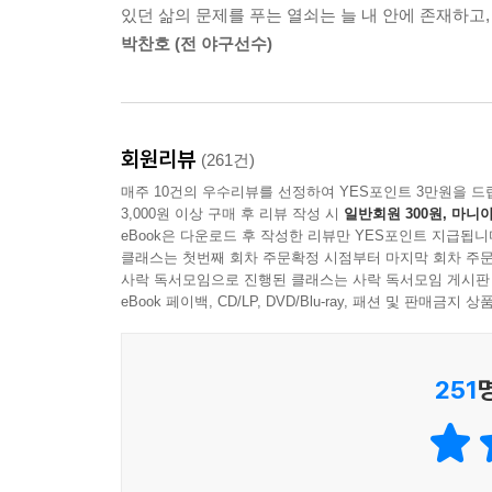
자기 스스로 돌아보면서 성찰하는 것에서 시작합니
있던 삶의 문제를 푸는 열쇠는 늘 내 안에 존재하고,
엄마가 내 아이를 지켜보는 듯한 사랑의 눈빛으로 나
박찬호 (전 야구선수)
--- p.286
“몇 번을 읽어도 내 인생에 힘이 되는 글귀!”
수많은 이들의 물음에 답하다 도리어 배운 인생의 
회원리뷰
(261건)
추상적 의미를 구체적으로 전달하는 친절한 화법으로
매주 10건의 우수리뷰를 선정하여 YES포인트 3만원을 드
혜민 스님의 글은 이미 수많은 이들에게 삶의 지침,
3,000원 이상 구매 후 리뷰 작성 시
일반회원 300원, 마니아
eBook은 다운로드 후 작성한 리뷰만 YES포인트 지급됩니
‘어머니가 힘들 때 항상 옆에서 든든하게 힘이 되
클래스는 첫번째 회차 주문확정 시점부터 마지막 회차 주문
사락 독서모임으로 진행된 클래스는 사락 독서모임 게시판
스님의 글은 매일 비타민 먹는 기분이에요’, ‘아버
eBook 페이백, CD/LP, DVD/Blu-ray, 패션 및 판매금
마음을 치유할 수 있을지 기대됩니다’, ‘내가 제일
매일매일 노력하고 연습하고, 포기하지 말고 그렇게
251
온라인 서점에 올라온 독자들의 기대평에는 SNS를
용기를 얻은 이들의 기다림으로 가득하다. 하지만 
공부가 되었다고 고백한다. “그분들 한 분 한 
자비의 화신들이셨습니다.”라고 말하며 삶의 현