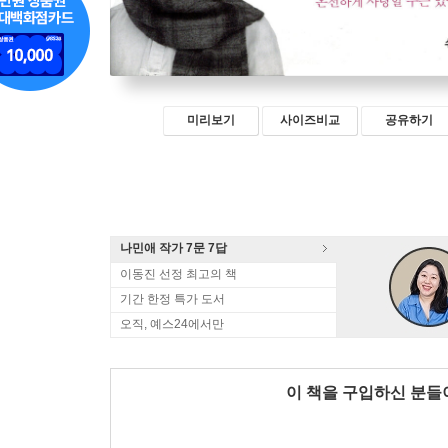
미리보기
사이즈비교
공유하기
나민애 작가 7문 7답
이동진 선정 최고의 책
기간 한정 특가 도서
오직, 예스24에서만
이 책을 구입하신 분