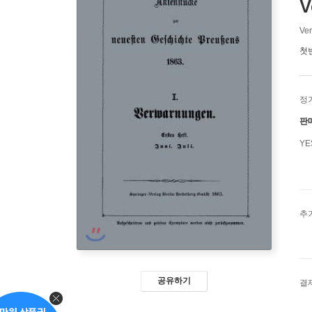
V
Ver
첫
정
판
Y
추
공유하기
결