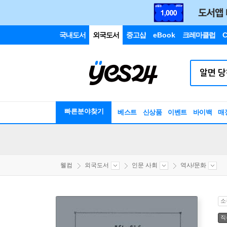
국내도서
외국도서
중고샵
eBook
크레마클럽
C
빠른분야찾기
베스트
신상품
이벤트
바이백
매
웰컴
외국도서
인문 사회
역사/문화
소
직