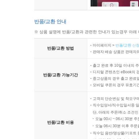
반품/교환 안내
※ 상품 설명에 반품/교환과 관련한 안내가 있는경우 아래 
마이페이지 >
반품/교환 신청
반품/교환 방법
판매자 배송 상품은 판매자와
출고 완료 후 10일 이내의 
디지털 콘텐츠인 eBook의 
반품/교환 가능기간
중고상품의 경우 출고 완료일
모바일 쿠폰의 경우 유효기간(
고객의 단순변심 및 착오구
직수입양서/직수입일서중 일
단, 아래의 주문/취소 조건인
오늘 00시 ~ 06시 30분 
반품/교환 비용
오늘 06시 30분 이후 주문
직수입 음반/영상물/기프트 