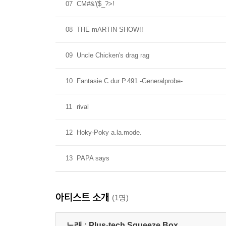
07
CM#&'($_?>!
08
THE mARTIN SHOW!!
09
Uncle Chicken's drag rag
10
Fantasie C dur P.491 -Generalprobe-
11
rival
12
Hoky-Poky a.la.mode.
13
PAPA says
아티스트 소개
(1명)
노래 :
Plus-tech Squeeze Box