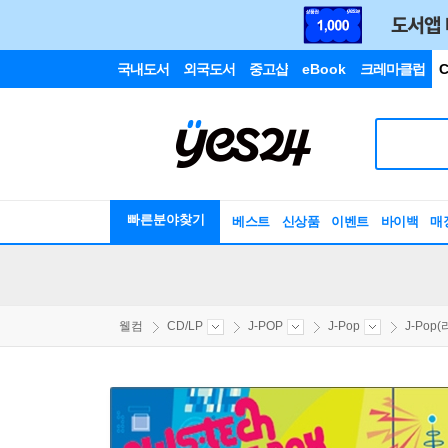
국내도서
외국도서
중고샵
eBook
크레마클럽
C
빠른분야찾기
베스트
신상품
이벤트
바이백
매
웰컴
CD/LP
J-POP
J-Pop
J-Pop