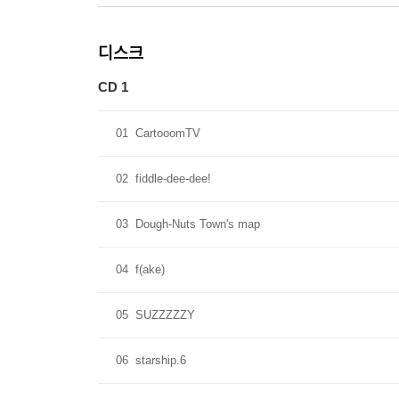
디스크
CD 1
01
CartooomTV
02
fiddle-dee-dee!
03
Dough-Nuts Town's map
04
f(ake)
05
SUZZZZZY
06
starship.6