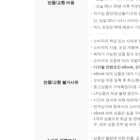
반품/교환 비용
오늘 06시 30분 이후 주문
직수입 음반/영상물/기프트 
단, 당일 00시~13시 사이
박스 포장은 택배 배송이 가
소비자의 책임 있는 사유로 
소비자의 사용, 포장 개봉에 
복제가 가능한 상품 등의 포장을 
소비자의 요청에 따라 개별
디지털 컨텐츠인 eBook, 
eBook 대여 상품은 대여 기
모바일 쿠폰 등록 후 취소/환
반품/교환 불가사유
중고상품이 구매확정(자동 
LP상품의 재생 불량 원인이 기
시간의 경과에 의해 재판매가
전자상거래 등에서의 소비자
eBook 세트 상품은 일괄 
1개의 상품으로 취급 및 판매
우, 세트 상품 전부 및 세트
상품의 불량에 의한 반품, 교