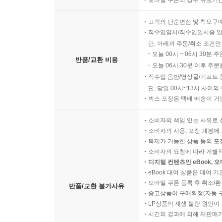
모바일 쿠폰의 경우 유효기간(
고객의 단순변심 및 착오구
직수입양서/직수입일서중 일
단, 아래의 주문/취소 조건인
오늘 00시 ~ 06시 30분 
반품/교환 비용
오늘 06시 30분 이후 주문
직수입 음반/영상물/기프트 
단, 당일 00시~13시 사이
박스 포장은 택배 배송이 가
소비자의 책임 있는 사유로 
소비자의 사용, 포장 개봉에 
복제가 가능한 상품 등의 포장을 
소비자의 요청에 따라 개별
디지털 컨텐츠인 eBook, 
eBook 대여 상품은 대여 기
모바일 쿠폰 등록 후 취소/환
반품/교환 불가사유
중고상품이 구매확정(자동 
LP상품의 재생 불량 원인이 기
시간의 경과에 의해 재판매가