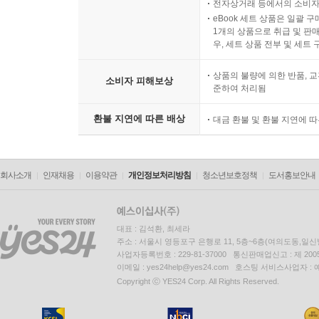
전자상거래 등에서의 소비자
eBook 세트 상품은 일괄 
1개의 상품으로 취급 및 판매
우, 세트 상품 전부 및 세트
상품의 불량에 의한 반품, 교
소비자 피해보상
준하여 처리됨
환불 지연에 따른 배상
대금 환불 및 환불 지연에 
회사소개
인재채용
이용약관
개인정보처리방침
청소년보호정책
도서홍보안내
대표 : 김석환, 최세라
주소 : 서울시 영등포구 은행로 11, 5층~6층(여의도동,일신
사업자등록번호 : 229-81-37000 통신판매업신고 : 제 200
이메일 : yes24help@yes24.com 호스팅 서비스사업자 :
Copyright ⓒ YES24 Corp. All Rights Reserved.