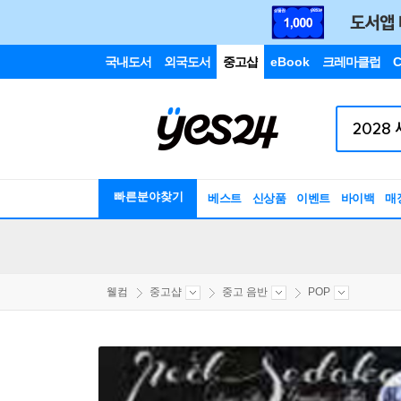
국내도서
외국도서
중고샵
eBook
크레마클럽
C
빠른분야찾기
베스트
신상품
이벤트
바이백
매
웰컴
중고샵
중고 음반
POP