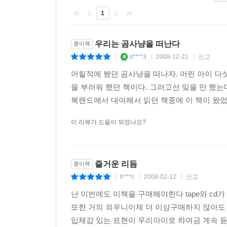
1
우리는 곰사냥을 떠난다
종이책
s****3
2008-12-21
신고
|
|
|
어릴적에 봤던 곰사냥을 떠나자. 어린 아이 다
을 부러워 했던 책이다. 그러고선 잊을 만 했
북랜드에서 대여해서 읽던 책중에 이 책이 왔었
대한민국 엄마들의 강력추천 영어동화 베스트 30
이 리뷰가 도움이 되었나요?
“영어동화책+CD+Tape+Guide(Mother T
영어동화와 함께 할 수 있게 되었습니다.
즐거운 리듬
종이책
h***c
2008-02-12
신고
|
|
|
난 이번에도 이책을 구매해야한다 tape와 c
또한 거의 외우니이제 더 이상구매하지 않아도 
입체감 있는 표현이 우리아이로 하여금 계속 