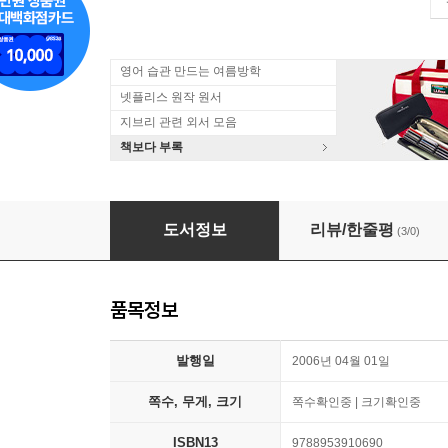
영어 습관 만드는 여름방학
넷플리스 원작 원서
지브리 관련 외서 모음
책보다 부록
문진 영어동화 Best Combo Step 1 : We're Going
도서정보
리뷰/한줄평
(3/0)
품목정보
발행일
2006년 04월 01일
쪽수, 무게, 크기
쪽수확인중 | 크기확인중
ISBN13
9788953910690