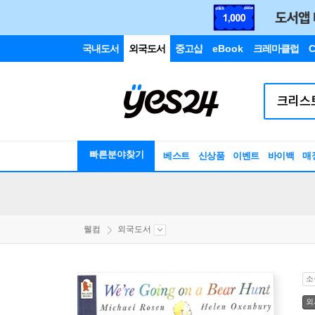
국내도서
외국도서
중고샵
eBook
크레마클럽
C
빠른분야찾기
베스트
신상품
이벤트
바이백
매
웰컴
외국도서
소
외