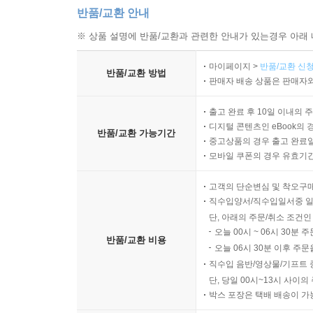
반품/교환 안내
※ 상품 설명에 반품/교환과 관련한 안내가 있는경우 아래 
마이페이지 >
반품/교환 신청
반품/교환 방법
판매자 배송 상품은 판매자와
출고 완료 후 10일 이내의 
디지털 콘텐츠인 eBook의 
반품/교환 가능기간
중고상품의 경우 출고 완료일
모바일 쿠폰의 경우 유효기간(
고객의 단순변심 및 착오구
직수입양서/직수입일서중 일
단, 아래의 주문/취소 조건인
오늘 00시 ~ 06시 30분 
반품/교환 비용
오늘 06시 30분 이후 주문
직수입 음반/영상물/기프트 
단, 당일 00시~13시 사이
박스 포장은 택배 배송이 가