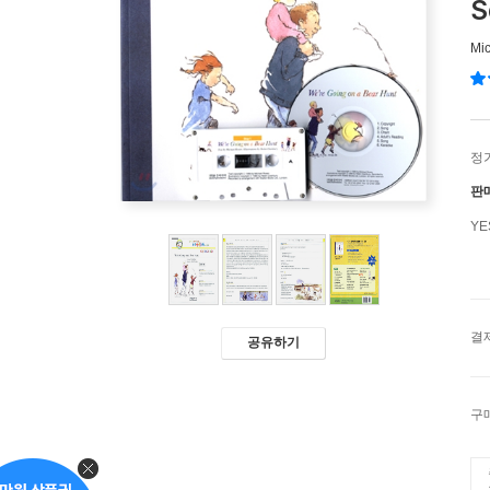
S
Mi
정
판
Y
결
공유하기
구