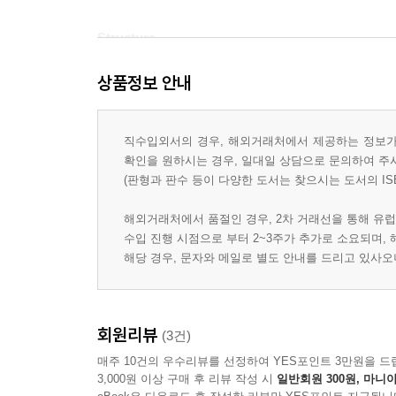
Structure
상품정보 안내
곰사냥을 떠나는 용감한 가족들의 재밌는 이야기.
그 속엔 어떤 표현들이 숨겨져 있을까요?
함께 살펴보아요.
직수입외서의 경우, 해외거래처에서 제공하는 정보가 
확인을 원하시는 경우, 일대일 상담으로 문의하여 주
We're going to catch a big one.
(판형과 판수 등이 다양한 도서는 찾으시는 도서의 IS
(우린 큰놈을 잡을 거예요.)
해외거래처에서 품절인 경우, 2차 거래선을 통해 유럽
What a beautiful day!(정말 아름다운 날이죠!)
수입 진행 시점으로 부터 2~3주가 추가로 소요되며,
해당 경우, 문자와 메일로 별도 안내를 드리고 있사
-> be going to ...는 가까운 미래를 나타내죠?
다음 문장을 볼까요?
What a beautiful day (it is)!
회원리뷰
(3건)
< What + a + 형용사 + 명사 + 주어 + 동사 !>
what 이 이끄는 감탄문의 순서...소싯적 줄기차게
매주 10건의 우수리뷰를 선정하여 YES포인트 3만원을 드
3,000원 이상 구매 후 리뷰 작성 시
일반회원 300원, 마니아