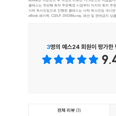
eBook은 다운로드 후 작성한 리뷰만 YES포인트 지급됩니
example 1
클래스는 첫번째 회차 주문확정 시점부터 마지막 회차 주문
Mom : Wow! What a pretty flower!
사락 독서모임으로 진행된 클래스는 사락 독서모임 게시판
eBook 페이백, CD/LP, DVD/Blu-ray, 패션 및 판매금
Child : It's for you.
Mom : Thank you!
example 2
수풀 속을 바스락거리며 지나갈 땐 - swishy, swash
3
명의 예스24 회원이 평가한
첨벙첨벙 물을 건널땐 - splash splosh
9.
질펑질펑 진흙을 걸을땐 - squelch squerch!
바스락거리며 숲속을 걸을땐 - stumble trip!
눈보라속에서는 - Hoooo woooo!
살금살금 동굴속을 걸을땐 - tiptoe!
각 상황에 맞게 아이에게 의성어를 실감나게 들려주
전체 리뷰
(3)