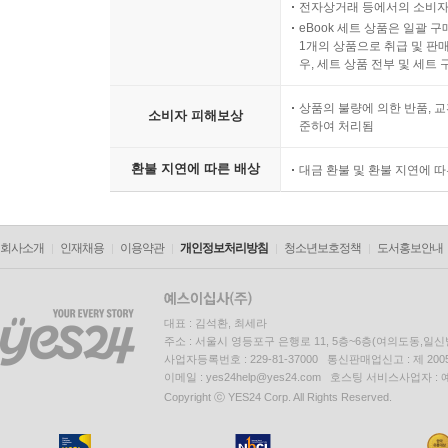
전자상거래 등에서의 소비자
eBook 세트 상품은 일괄 
1개의 상품으로 취급 및 판매
우, 세트 상품 전부 및 세트
상품의 불량에 의한 반품, 교
소비자 피해보상
준하여 처리됨
환불 지연에 따른 배상
대금 환불 및 환불 지연에 
회사소개
인재채용
이용약관
개인정보처리방침
청소년보호정책
도서홍보안내
대표 : 김석환, 최세라
주소 : 서울시 영등포구 은행로 11, 5층~6층(여의도동,일신
사업자등록번호 : 229-81-37000 통신판매업신고 : 제 200
이메일 : yes24help@yes24.com 호스팅 서비스사업자 :
Copyright ⓒ YES24 Corp. All Rights Reserved.