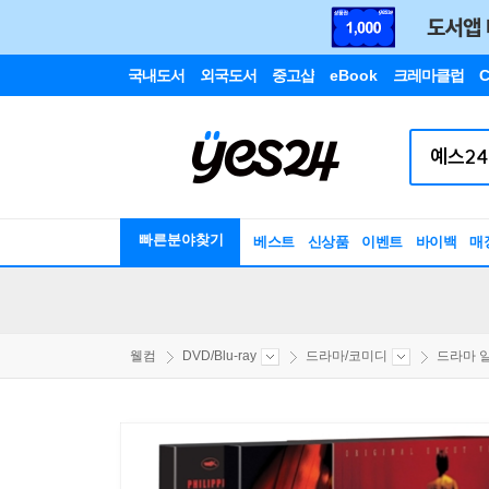
국내도서
외국도서
중고샵
eBook
크레마클럽
C
빠른분야찾기
베스트
신상품
이벤트
바이백
매
웰컴
DVD/Blu-ray
드라마/코미디
드라마 