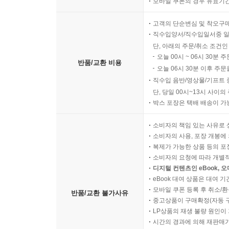
모바일 쿠폰의 경우 유효기간(
고객의 단순변심 및 착오구
직수입양서/직수입일서중 일
단, 아래의 주문/취소 조건인
오늘 00시 ~ 06시 30분 
반품/교환 비용
오늘 06시 30분 이후 주문
직수입 음반/영상물/기프트 
단, 당일 00시~13시 사이
박스 포장은 택배 배송이 가
소비자의 책임 있는 사유로 
소비자의 사용, 포장 개봉에 
복제가 가능한 상품 등의 포장을 
소비자의 요청에 따라 개별
디지털 컨텐츠인 eBook, 
eBook 대여 상품은 대여 기
모바일 쿠폰 등록 후 취소/환
반품/교환 불가사유
중고상품이 구매확정(자동 
LP상품의 재생 불량 원인이 기
시간의 경과에 의해 재판매가