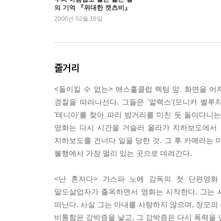
의 기억 『위대한 캣츠비』
-만화작가 강도하
2006년 02월 16일
줄거리
<돌이킬 수 없는> 애스홀클럽 렉텀 앞. 화면을 어
경찰을 따라나선다. 그들은 '알렉스'(모니카 벨루치
'테니아'를 찾아 파리 밤거리를 미친 듯 돌아다니는
영화는 다시 시간을 거슬러 올라가 지하보도에서 
지하보도를 건너다 일을 당한 것. 그 후 카메라는
불행에서 가장 멀리 있는 곳으로 데려간다.
<난 혼자다> 가스파 노에 감독의 첫 단편영화 
말도살업자가 출옥하면서 영화는 시작한다. 그는 
떠난다. 사실 그는 아내를 사랑하지 않으며, 장모의 
비통함은 강박증을 낳고, 그 강박증은 다시 폭력을 