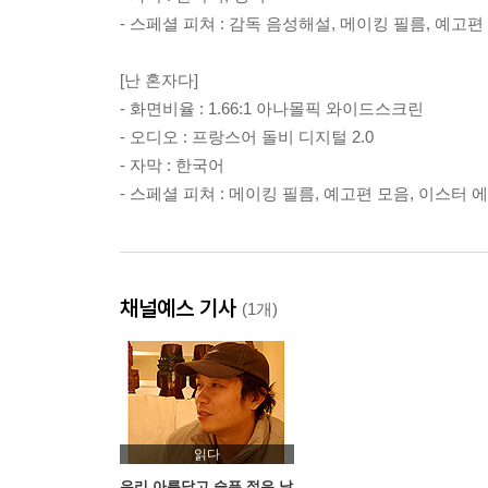
- 스페셜 피쳐 : 감독 음성해설, 메이킹 필름, 예고편
[난 혼자다]
- 화면비율 : 1.66:1 아나몰픽 와이드스크린
- 오디오 : 프랑스어 돌비 디지털 2.0
- 자막 : 한국어
- 스페셜 피쳐 : 메이킹 필름, 예고편 모음, 이스터 
채널예스 기사
(1개)
읽다
우리 아름답고 슬픈 젊은 날