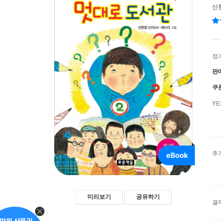
신
정
판
쿠
Y
추
미리보기
공유하기
결