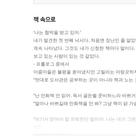
책 속으로
‘나는 협박을 받고 있어.’
내가 발견한 첫 번째 낙서다. 처음엔 장난인 줄 알았
계속 나타났다. 그것도 내가 신청한 책마다 말이다.
보고 있는 사람이 있는 것 같았다.
- 프롤로그 중에서
아줌마들은 불평을 쏟아냈지만 고릴라는 아랑곳하지
“멋대로 도서관은 공부하는 곳이 아니라 책과 노는 곳
“난 만화책 안 읽어. 독서 골든벨 준비하느라 바쁘거
“얼마나 바쁘길래 만화책을 안 봐? 그냥 책이 닭 가슴살
“여기서 읽어야 잘 외워진단 말이야. 나는 네가 그린
지?”
“넌 책을 외우냐?”