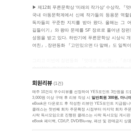
▶ 제12회 푸른문학상 ‘미래의 작가상’ 수상작, 『
국내 아동문학계에서 신예 작가들의 등용문 역할을
독자들의 꾸준한 지지를 받아 왔다. 올해는 그
길들이기』와 왕따 문제를 SF 장르로 풀어낸 장
성원을 받고 있다. 하반기에 푸른문학상 시상식 
여친』, 장편동화 『고민있으면 다 말해』도 일찍이
그리고 이번에 장편동화 『멋대로 도서관』, 『초대
수상작이 완간되었다. 이중 두 편의 장편동화
〈상상도서관〉도 시작을 알린다. 〈상상도서관〉
회원리뷰
동화들이 가득 찬 무한한 상상력의 도서관으로 구축
(1건)
매주 10건의 우수리뷰를 선정하여 YES포인트 3만원을 드
3,000원 이상 구매 후 리뷰 작성 시
일반회원 300원, 마니아
이러한 〈상상도서관〉의 주춧돌을 놓는『멋대로 도
eBook은 다운로드 후 작성한 리뷰만 YES포인트 지급됩니
공간을 무대로 ‘책’과 ‘독서’를 둘러싼 아이들
클래스는 첫번째 회차 주문확정 시점부터 마지막 회차 주문
읽히는 ‘읽는 재미’가 있는 동화이다. '나는 협박
사락 독서모임으로 진행된 클래스는 사락 독서모임 게시판
도서관이 사실은 지극히 현실적인 공간이라는 점’
eBook 페이백, CD/LP, DVD/Blu-ray, 패션 및 판매금
호평을 받았다.