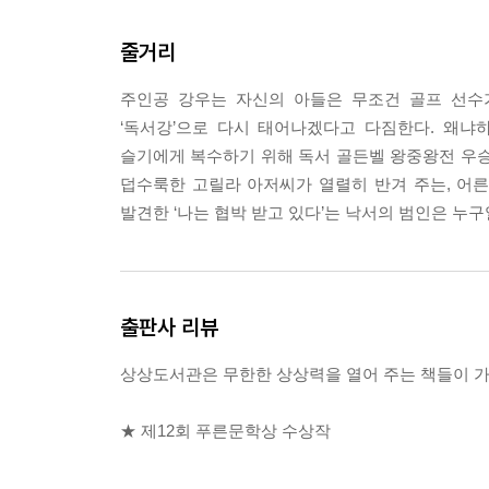
“응? 으응.”
줄거리
사백원이 소스라쳐서 그런가, 책을 외운다는 게 괜
(중략)
주인공 강우는 자신의 아들은 무조건 골프 선수가
“근데, 책을 외우면서 읽으면 진짜 지겹겠다.”
‘독서강’으로 다시 태어나겠다고 다짐한다. 왜냐
사백원이 한마디를 덧붙이고는 침대를 내려갔다.
슬기에게 복수하기 위해 독서 골든벨 왕중왕전 우승을
일어서려다 천정에 머리를 부딪힌 것처럼 내 머리가 
덥수룩한 고릴라 아저씨가 열렬히 반겨 주는, 어
발견한 ‘나는 협박 받고 있다’는 낙서의 범인은 누
---pp.79~80
출판사 리뷰
상상도서관은 무한한 상상력을 열어 주는 책들이 가
★ 제12회 푸른문학상 수상작