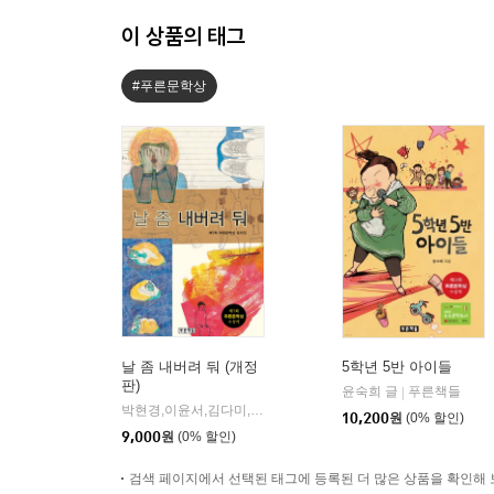
이 상품의 태그
#푸른문학상
날 좀 내버려 둬 (개정
5학년 5반 아이들
판)
윤숙희 글
푸른책들
|
박현경,이윤서,김다미,양인자,이미현,신지영,문성희,류은 공저
|
10,200
원
(0% 할인)
9,000
원
(0% 할인)
검색 페이지에서 선택된 태그에 등록된 더 많은 상품을 확인해 