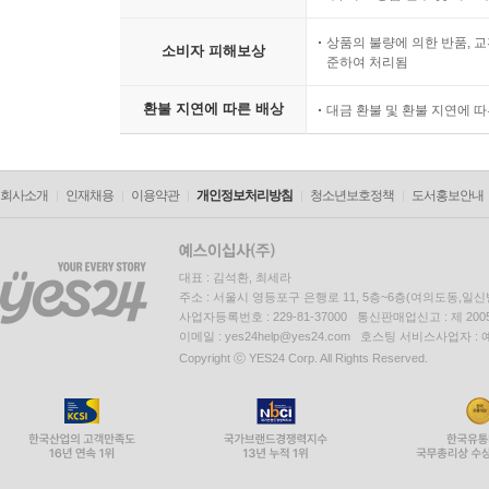
상품의 불량에 의한 반품, 교
소비자 피해보상
준하여 처리됨
환불 지연에 따른 배상
대금 환불 및 환불 지연에 
회사소개
인재채용
이용약관
개인정보처리방침
청소년보호정책
도서홍보안내
대표 : 김석환, 최세라
주소 : 서울시 영등포구 은행로 11, 5층~6층(여의도동,일신
사업자등록번호 : 229-81-37000 통신판매업신고 : 제 200
이메일 : yes24help@yes24.com 호스팅 서비스사업자 :
Copyright ⓒ YES24 Corp. All Rights Reserved.