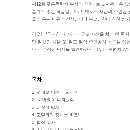
제12회 푸른문학상 수상작『멋대로 도서관』은 요
숨겨져 있는 작품입니다. 멋대로 도서관의 주인공 
을 외우는 이유가 선생님이나 부모님한테 칭찬 받기
강우는 ‘무식한 애’라는 이유로 자신을 차 버린 독
만 읽었던 책을 또 읽고 읽어 주인공의 친구들 이름
다’는 수상한 낙서를 발견하면서 강우는 평범치 않은
목차
1. 멋대로 어린이 도서관
2. ‘사백원’이 나타났다
3. 이상한 낙서
4. 고릴라의 정체는 바로!
5. 함정 수사
6. 벨마녀와 나만 아는 비밀