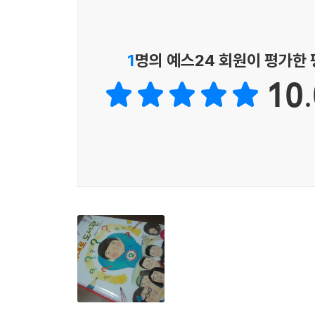
▶독서는 숙제다? 독서는 놀이다!
- 멋대로 읽고 멋대로 쓰며 느끼는 진정한 '책 읽기
1
명의 예스24 회원이 평가한
얼마 전 한 TV프로그램에 나온 초등학생의 이야기
10.
넘어서도 숙제에 매달리느라 ‘몸이 예전 같지 않다’
엄마들은 다 그 정도’라고 당당히 밝혔다고 한다.
공부하면 떨어진다’는 뜻의 ‘4당3락’이라는 
유난스럽다며 무조건적으로 비난할 수도 없는 노릇
발휘하는 법이다. 그러나 현 시대에 공부란 좋은 대
누릴 수 있는 좋은 즐거움 중에 하나인 ‘독서’ 역시 
제12회 푸른문학상 수상작『멋대로 도서관』은 이
곳곳에 숨겨져 있는 작품이다. 멋대로 도서관의 
책을 외우는 이유가 선생님이나 부모님한테 칭찬 받
왕중완전 우승자인 슬기에게 복수하기 위해 전투적
일일이 다 외우려하니 책이 지겹기만 하다. 그러다 
도서관’에 얽힌 비밀과 낙서의 정체를 추리해 간다.