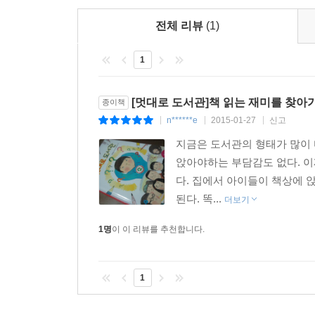
전체 리뷰
(1)
이 작품의 큰 장점 중 하나는 각각의 등장인물들
되기를 은근히(?) 바라며 책 읽는 것을 방해하는 
1
책을 공부하는 아이들과 ‘엄마, 아빠처럼 살고 싶
나오는 아이들은 위에 언급했던 현실 속 아이들과 
부모들의 개입 없이도 ‘멋대로’ 즐거움을 찾아낸다.
[멋대로 도서관]책 읽는 재미를 찾아
종이책
현재 우리 아이들의 생활 전체를 고루 들여다보고
n******e
2015-01-27
신고
|
|
|
차별화된 매력을 지니고 있다. 그리하여 『멋대로 
지금은 도서관의 형태가 많이 
쓰며 느끼는 진정한 책 읽기의 즐거움도 곱씹는 두 
앉아야하는 부담감도 없다. 이
다. 집에서 아이들이 책상에 
된다. 똑...
더보기
1명
이 이 리뷰를 추천합니다.
1