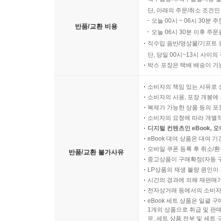
단, 아래의 주문/취소 조건인
오늘 00시 ~ 06시 30분 
반품/교환 비용
오늘 06시 30분 이후 주문
직수입 음반/영상물/기프트 
단, 당일 00시~13시 사이
박스 포장은 택배 배송이 가
소비자의 책임 있는 사유로 
소비자의 사용, 포장 개봉에 
복제가 가능한 상품 등의 포장을 
소비자의 요청에 따라 개별
디지털 컨텐츠인 eBook, 
eBook 대여 상품은 대여 기
모바일 쿠폰 등록 후 취소/환
반품/교환 불가사유
중고상품이 구매확정(자동 
LP상품의 재생 불량 원인이 기
시간의 경과에 의해 재판매가
전자상거래 등에서의 소비자
eBook 세트 상품은 일괄 
1개의 상품으로 취급 및 판매
우, 세트 상품 전부 및 세트