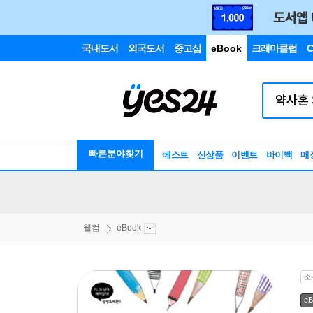
국내도서
외국도서
중고샵
eBook
크레마클럽
C
빠른분야찾기
베스트
신상품
이벤트
바이백
매
웰컴
eBook
소
eB