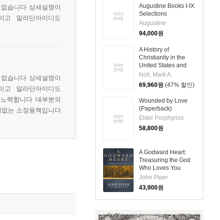
Augustine Books I-IX
 없습니다 상세설명이
Selections
책이고 알라딘아이디도
(Paperback)
Augustine
94,000
원
A History of
Christianity in the
United States and
Canada
Noll, Mark A.
 없습니다 상세설명이
69,960
원
(47% 할인)
책이고 알라딘아이디도
 노력합니다 대부분의
Wounded by Love
(Paperback)
제없는 소장용책입니다
Elder Porphyrios
58,800
원
A Godward Heart:
Treasuring the God
Who Loves You
(Hardcover)
John Piper
43,900
원