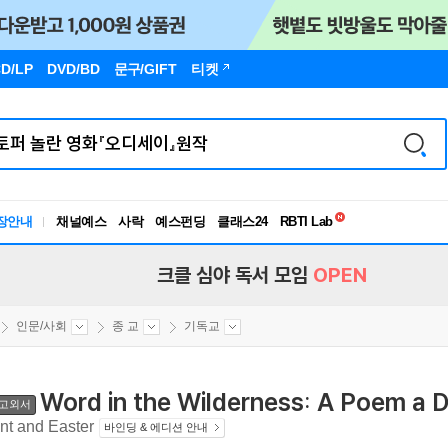
D/LP
DVD/BD
문구
/GIFT
티켓
독서유형검사
RBTI Lab
장안내
채널예스
사락
예스펀딩
클래스24
독서유형검사
크클 심야 독서 모임
OPEN
인문/사회
종 교
기독교
Word in the Wilderness: A Poem a D
고외서
nt and Easter
바인딩 & 에디션 안내