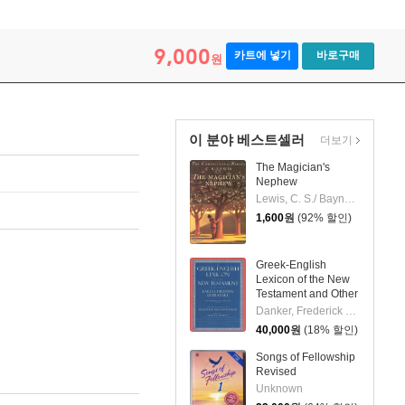
9,000
카트에 넣기
바로구매
원
이 분야 베스트셀러
더보기
The Magician's
Nephew
Lewis, C. S./ Baynes, Pauline (ILT)
1,600
원
(92% 할인)
Greek-English
Lexicon of the New
Testament and Other
Early Christian, 3rd
Danker, Frederick W.(ed) | Bauer, Walter(ed)
Ed. Bauer
40,000
원
(18% 할인)
Songs of Fellowship
Revised
Unknown