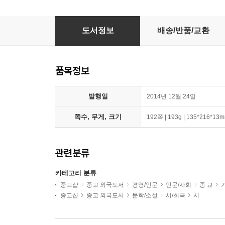
Word in the Wilderness: A Poem a Day for Le
도서정보
배송/반품/교환
품목정보
발행일
2014년 12월 24일
쪽수, 무게, 크기
192쪽 | 193g | 135*216*13
관련분류
카테고리 분류
중고샵
중고 외국도서
경영/인문
인문/사회
종 교
중고샵
중고 외국도서
문학/소설
시/희곡
시