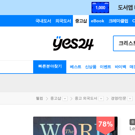
국내도서
외국도서
중고샵
eBook
크레마클럽
C
빠른분야찾기
베스트
신상품
이벤트
바이백
매
웰컴
중고샵
중고 외국도서
경영/인문
중
78%
Le