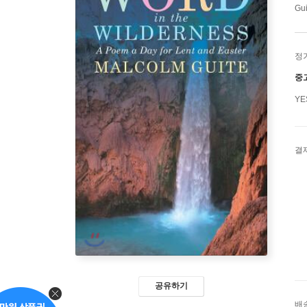
Gui
정
중
Y
결
공유하기
배