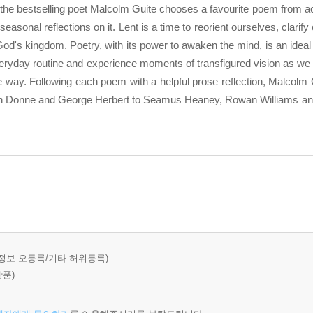
he bestselling poet Malcolm Guite chooses a favourite poem from acr
 seasonal reflections on it. Lent is a time to reorient ourselves, clari
God's kingdom. Poetry, with its power to awaken the mind, is an ideal
veryday routine and experience moments of transfigured vision as we
e way. Following each poem with a helpful prose reflection, Malcolm
hn Donne and George Herbert to Seamus Heaney, Rowan Williams and 
정보 오등록/기타 허위등록)
상품)