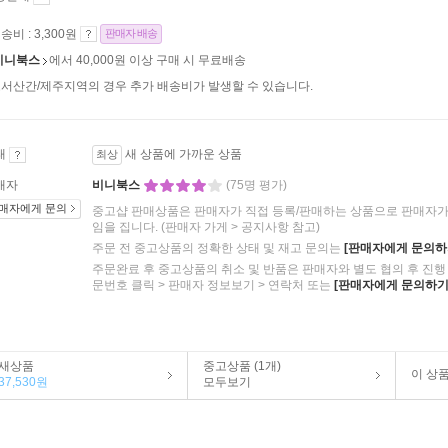
송비 : 3,300원
판매자 배송
비니북스
에서 40,000원 이상 구매 시 무료배송
서산간/제주지역의 경우 추가 배송비가 발생할 수 있습니다.
태
새 상품에 가까운 상품
최상
매자
비니북스
(75명 평가)
매자에게 문의
중고샵 판매상품은 판매자가 직접 등록/판매하는 상품으로 판매자가 
임을 집니다.
(판매자 가게 > 공지사항 참고)
주문 전 중고상품의 정확한 상태 및 재고 문의는
[판매자에게 문의하
주문완료 후 중고상품의 취소 및 반품은 판매자와 별도 협의 후 진행 
문번호 클릭 > 판매자 정보보기 > 연락처 또는
[판매자에게 문의하기
새상품
중고상품 (1개)
이 상
37,530원
모두보기