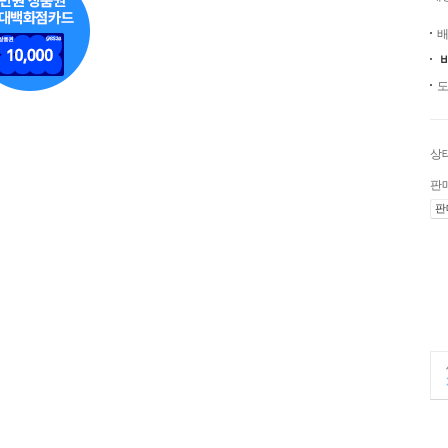
배
도
상
판
판