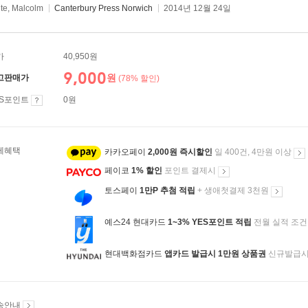
te, Malcolm
Canterbury Press Norwich
2014년 12월 24일
가
40,950원
9,000
원
고판매가
(78% 할인)
ES포인트
0원
제혜택
카카오페이
2,000원 즉시할인
일 400건, 4만원 이상
페이코
1% 할인
포인트 결제시
토스페이
1만P 추첨 적립
+ 생애첫결제 3천원
예스24 현대카드
1~3% YES포인트 적립
전월 실적 조건
현대백화점카드
앱카드 발급시 1만원 상품권
신규발급
송안내