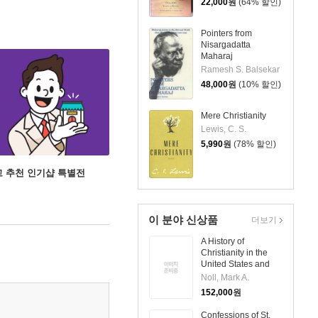
22,000
원
(64% 할인)
Pointers from
Nisargadatta
Maharaj
Ramesh S. Balsekar
48,000
원
(10% 할인)
Mere Christianity
Lewis, C. S.
5,990
원
(78% 할인)
고 추천 인기샵 특별전
이 분야 신상품
더보기
A History of
Christianity in the
United States and
Canada (Paperback)
Noll, Mark A.
152,000
원
Confessions of St.