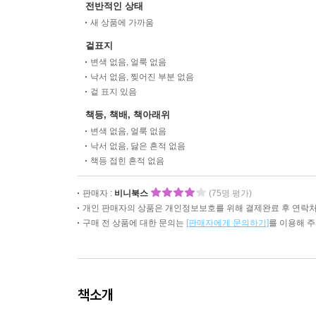
전반적인 상태
새 상품에 가까움
겉표지
변색 없음, 얼룩 없음
낙서 없음, 찢어진 부분 없음
겉 표지 있음
책등, 책배, 책아래위
변색 없음, 얼룩 없음
낙서 없음, 닳은 흔적 없음
책등 접힌 흔적 없음
판매자 :
비니북스
(75명 평가)
개인 판매자의 상품은 개인정보보호를 위해 결제완료 후 연락처
구매 전 상품에 대한 문의는
[판매자에게 문의하기]
를 이용해 
책소개