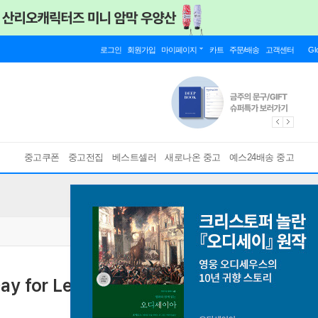
로그인
회원가입
마이페이지
카트
주문/배송
고객센터
Gl
중고쿠폰
중고전집
베스트셀러
새로나온 중고
예스24배송 중고
ay for Lent and Easter
A Poem a Day for