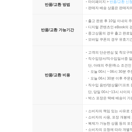
마이페이지 >
반품/교환 신청
반품/교환 방법
판매자 배송 상품은 판매자와
출고 완료 후 10일 이내의 
디지털 콘텐츠인 eBook의 
반품/교환 가능기간
중고상품의 경우 출고 완료일
모바일 쿠폰의 경우 유효기간(
고객의 단순변심 및 착오구
직수입양서/직수입일서중 일
단, 아래의 주문/취소 조건인
오늘 00시 ~ 06시 30분 
반품/교환 비용
오늘 06시 30분 이후 주문
직수입 음반/영상물/기프트 
단, 당일 00시~13시 사이
박스 포장은 택배 배송이 가
소비자의 책임 있는 사유로 
소비자의 사용, 포장 개봉에 
복제가 가능한 상품 등의 포장을 
소비자의 요청에 따라 개별