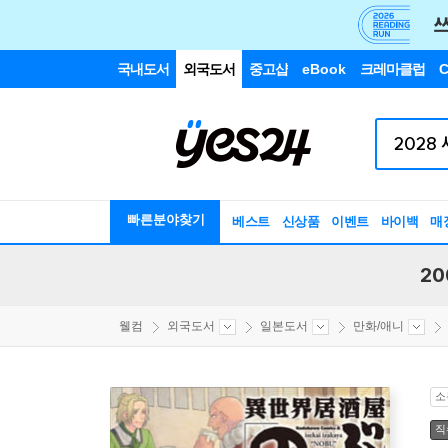
국내도서
외국도서
중고샵
eBook
크레마클럽
C
빠른분야찾기
베스트
신상품
이벤트
바이백
매
20
웰컴
외국도서
일본도서
만화/애니
소
직