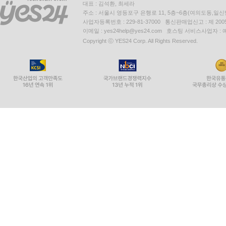
대표 : 김석환, 최세라
주소 : 서울시 영등포구 은행로 11, 5층~6층(여의도동,일신
사업자등록번호 : 229-81-37000 통신판매업신고 : 제 200
이메일 : yes24help@yes24.com 호스팅 서비스사업자 :
Copyright ⓒ YES24 Corp. All Rights Reserved.