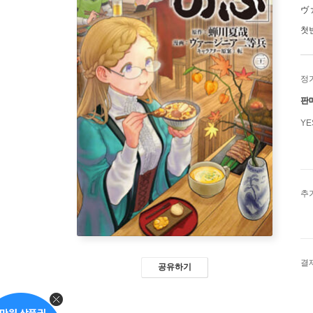
ヴ
첫
정
판
Y
추
결
공유하기