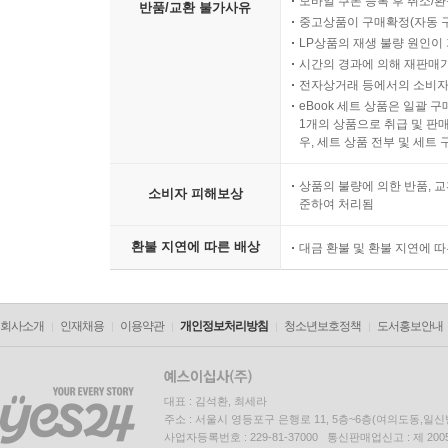
모바일 쿠폰 등록 후 취소/환
반품/교환 불가사유
중고상품이 구매확정(자동 
LP상품의 재생 불량 원인이 기
시간의 경과에 의해 재판매가
전자상거래 등에서의 소비자
eBook 세트 상품은 일괄 
1개의 상품으로 취급 및 판매
우, 세트 상품 전부 및 세트
상품의 불량에 의한 반품, 교
소비자 피해보상
준하여 처리됨
환불 지연에 따른 배상
대금 환불 및 환불 지연에 
회사소개
인재채용
이용약관
개인정보처리방침
청소년보호정책
도서홍보안내
대표 : 김석환, 최세라
주소 : 서울시 영등포구 은행로 11, 5층~6층(여의도동,일신
사업자등록번호 : 229-81-37000 통신판매업신고 : 제 200