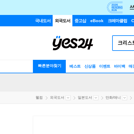
국내도서
외국도서
중고샵
eBook
크레마클럽
C
빠른분야찾기
베스트
신상품
이벤트
바이백
매
웰컴
외국도서
일본도서
만화/애니