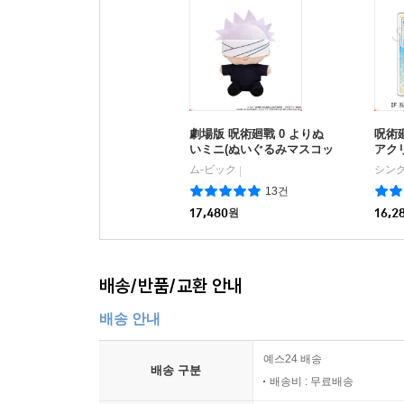
15세 이상 상품
劇場版 呪術廻戰 0 よりぬ
呪術廻
いミニ(ぬいぐるみマスコッ
アクリ
ト) 五條悟
夏油 
ム-ビック
シン
|
13건
17,480
원
16,2
배송/반품/교환 안내
배송 안내
예스24 배송
배송 구분
배송비 : 무료배송