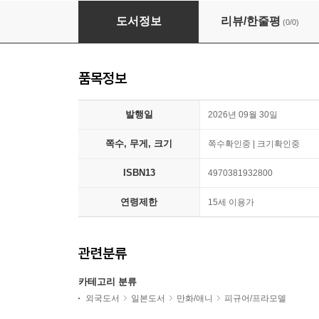
(예약도서) 呪術廻戰 5周年ちみけもますこっと 劇
도서정보
리뷰/한줄평
(0/0)
품목정보
발행일
2026년 09월 30일
쪽수, 무게, 크기
쪽수확인중 | 크기확인중
ISBN13
4970381932800
연령제한
15세 이용가
관련분류
카테고리 분류
외국도서
일본도서
만화/애니
피규어/프라모델