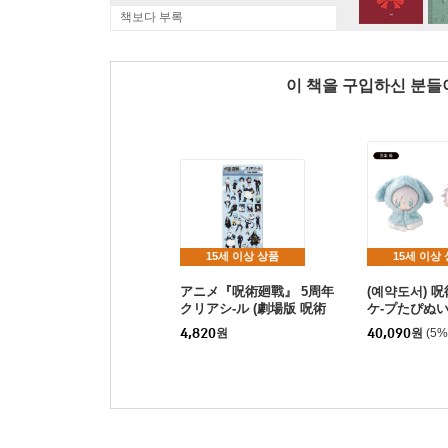
책보다 부록
이 책을 구입하신 분
15세 이상 상품
15세 이상
アニメ『呪術廻戰』 5周年
(예약도서) 
クリアシ-ル (劇場版 呪術
ケ-プたぴぬい 
廻戰) 1
悟
4,820
원
40,090
원
(5