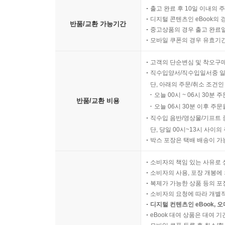
출고 완료 후 10일 이내의 
디지털 콘텐츠인 eBook의 
반품/교환 가능기간
중고상품의 경우 출고 완료일
모바일 쿠폰의 경우 유효기간(
고객의 단순변심 및 착오구
직수입양서/직수입일서중 일
단, 아래의 주문/취소 조건인
오늘 00시 ~ 06시 30분 
반품/교환 비용
오늘 06시 30분 이후 주문
직수입 음반/영상물/기프트 
단, 당일 00시~13시 사이
박스 포장은 택배 배송이 가
소비자의 책임 있는 사유로 
소비자의 사용, 포장 개봉에 
복제가 가능한 상품 등의 포장을 
소비자의 요청에 따라 개별
디지털 컨텐츠인 eBook, 
eBook 대여 상품은 대여 기