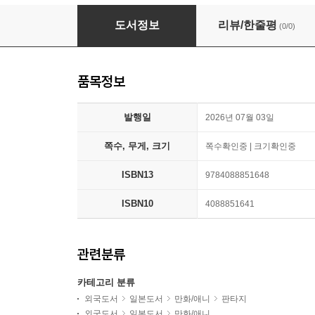
神ヨムふたり 1
도서정보
리뷰/한줄평
(0/0)
품목정보
발행일
2026년 07월 03일
쪽수, 무게, 크기
쪽수확인중 | 크기확인중
ISBN13
9784088851648
ISBN10
4088851641
관련분류
카테고리 분류
외국도서
일본도서
만화/애니
판타지
외국도서
일본도서
만화/애니