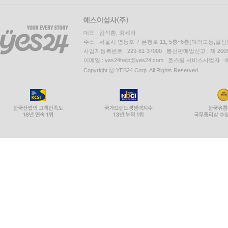
대표 : 김석환, 최세라
주소 : 서울시 영등포구 은행로 11, 5층~6층(여의도동,일신
사업자등록번호 : 229-81-37000 통신판매업신고 : 제 200
이메일 : yes24help@yes24.com 호스팅 서비스사업자 :
Copyright ⓒ YES24 Corp. All Rights Reserved.