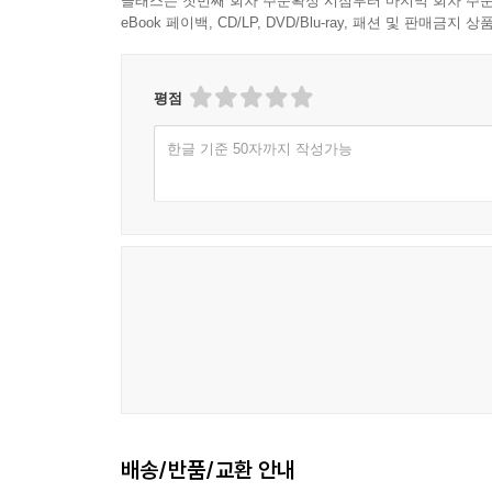
클래스는 첫번째 회차 주문확정 시점부터 마지막 회차 주문
eBook 페이백, CD/LP, DVD/Blu-ray, 패션 및 판매금
평점
한글 기준 50자까지 작성가능
배송/반품/교환 안내