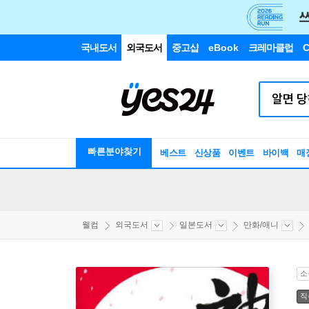
국내도서
외국도서
중고샵
eBook
크레마클럽
C
빠른분야찾기
베스트
신상품
이벤트
바이백
매
웰컴
외국도서
일본도서
만화/애니
소
직