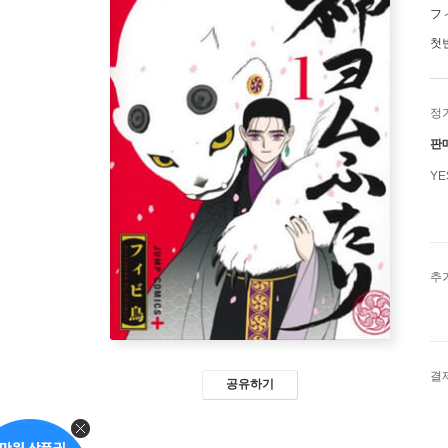
フ
첫
정
판
Y
추
결
공유하기