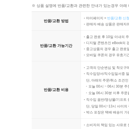
※ 상품 설명에 반품/교환과 관련한 안내가 있는경우 아래 
마이페이지 >
반품/교환 신청
반품/교환 방법
판매자 배송 상품은 판매자와
출고 완료 후 10일 이내의 
디지털 콘텐츠인 eBook의 
반품/교환 가능기간
중고상품의 경우 출고 완료일
모바일 쿠폰의 경우 유효기간(
고객의 단순변심 및 착오구
직수입양서/직수입일서중 일
단, 아래의 주문/취소 조건인
오늘 00시 ~ 06시 30분 
반품/교환 비용
오늘 06시 30분 이후 주문
직수입 음반/영상물/기프트 
단, 당일 00시~13시 사이
박스 포장은 택배 배송이 가
소비자의 책임 있는 사유로 