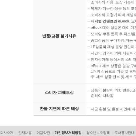
소비자의 사용, 포장 개봉에 
복제가 가능한 상품 등의 포장을 
소비자의 요청에 따라 개별
디지털 컨텐츠인 eBook, 
eBook 대여 상품은 대여 기
모바일 쿠폰 등록 후 취소/환
반품/교환 불가사유
중고상품이 구매확정(자동 
LP상품의 재생 불량 원인이 기
시간의 경과에 의해 재판매가
전자상거래 등에서의 소비자
eBook 세트 상품은 일괄 
1개의 상품으로 취급 및 판매
우, 세트 상품 전부 및 세트
상품의 불량에 의한 반품, 교
소비자 피해보상
준하여 처리됨
환불 지연에 따른 배상
대금 환불 및 환불 지연에 
회사소개
인재채용
이용약관
개인정보처리방침
청소년보호정책
도서홍보안내