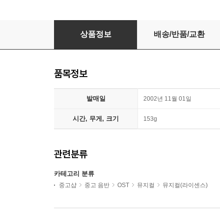
Romeo & Juliette - O.S.T
상품정보
배송/반품/교환
품목정보
발매일
2002년 11월 01일
시간, 무게, 크기
153g
관련분류
카테고리 분류
중고샵
중고 음반
OST
뮤지컬
뮤지컬(라이센스)