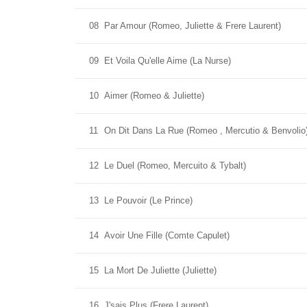
08
Par Amour (Romeo, Juliette & Frere Laurent)
09
Et Voila Qu'elle Aime (La Nurse)
10
Aimer (Romeo & Juliette)
11
On Dit Dans La Rue (Romeo , Mercutio & Benvolio
12
Le Duel (Romeo, Mercuito & Tybalt)
13
Le Pouvoir (Le Prince)
14
Avoir Une Fille (Comte Capulet)
15
La Mort De Juliette (Juliette)
16
J'sais Plus (Frere Laurent)