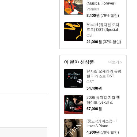
(Musical Forever)
Various
3,400
원
(79% 할인)
Mozart (뮤지컬 모차
르트) OST (Special
Edition)
OST
21,000
원
(32% 할인)
이 분야 신상품
더보기
뮤지컬 오페라의 유령
한국 캐스트 OST
(The Phantom Of
OST
The Opera: The
54,400
원
Korean Cast)
2006 뮤지컬 지킬 앤
하이드 (Jekyll &
Hyde): 조승우 전곡
67,000
원
녹음
[중고-상] 이소정 - I
Love A Piano
4,900
원
(70% 할인)