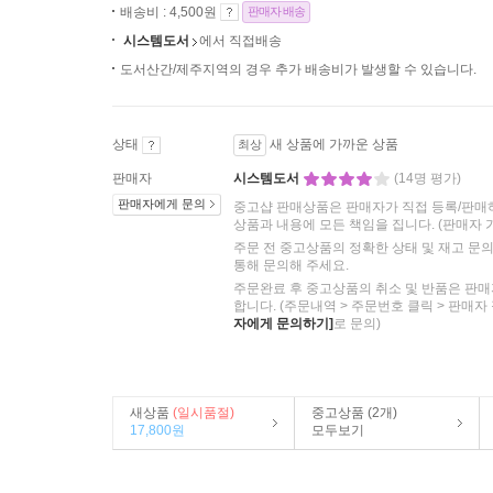
배송비 : 4,500원
판매자 배송
시스템도서
에서 직접배송
도서산간/제주지역의 경우 추가 배송비가 발생할 수 있습니다.
상태
새 상품에 가까운 상품
최상
판매자
시스템도서
(14명 평가)
판매자에게 문의
중고샵 판매상품은 판매자가 직접 등록/판매
상품과 내용에 모든 책임을 집니다.
(판매자 
주문 전 중고상품의 정확한 상태 및 재고 문
통해 문의해 주세요.
주문완료 후 중고상품의 취소 및 반품은 판매
합니다. (주문내역 > 주문번호 클릭 > 판매자
자에게 문의하기]
로 문의)
새상품
(일시품절)
중고상품 (2개)
17,800원
모두보기