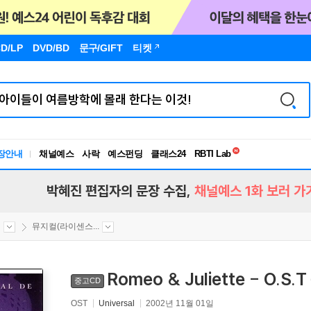
D/LP
DVD/BD
문구
/GIFT
티켓
독서유형검사
RBTI Lab
장안내
채널예스
사락
예스펀딩
클래스24
독서유형검사
박혜진 편집자의 문장 수집,
채널예스 1화 보러 가
컬
뮤지컬(라이센스...
Romeo & Juliette - O.S.T
중고CD
OST
Universal
2002년 11월 01일