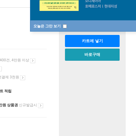
판매중
한정판매
수량
오늘은 그만 보기
카트에 넣기
바로구매
 400건, 4만원 이상
첫결제 3천원
인트 적립
만원 상품권
신규발급시