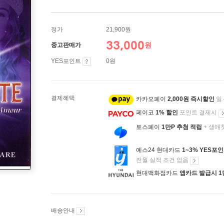
정가
21,900원
33,000
원
중고판매가
YES포인트
0원
결제혜택
카카오페이
2,000원 즉시할인
일
페이코
1% 할인
포인트 결제시
토스페이
1만P 추첨 적립
+ 생애
예스24 현대카드
1~3% YES포
전월 실적 조건 없음
현대백화점카드
앱카드 발급시 1
배송안내