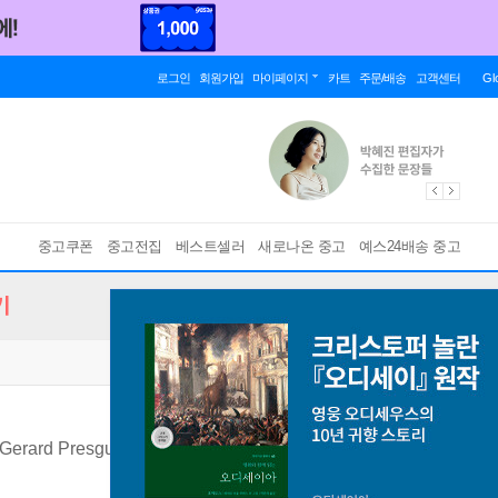
로그인
회원가입
마이페이지
카트
주문/배송
고객센터
Gl
중고쿠폰
중고전집
베스트셀러
새로나온 중고
예스24배송 중고
기
Gerard Presgurvic