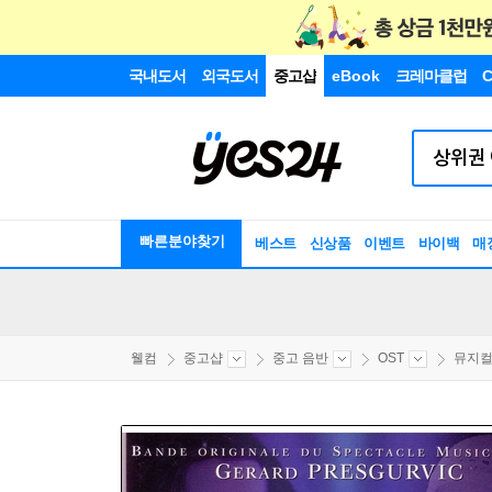
국내도서
외국도서
중고샵
eBook
크레마클럽
C
빠른분야찾기
베스트
신상품
이벤트
바이백
매
웰컴
중고샵
중고 음반
OST
뮤지