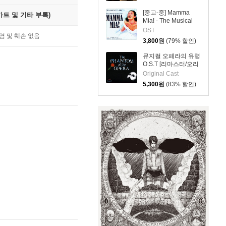
[중고-중] Mamma
트 및 기타 부록)
Mia! - The Musical
O.S.T.
OST
염 및 훼손 없음
3,800
원
(79% 할인)
뮤지컬 오페라의 유령
O.S.T [리마스터/오리
지널 캐스트]
Original Cast
5,300
원
(83% 할인)