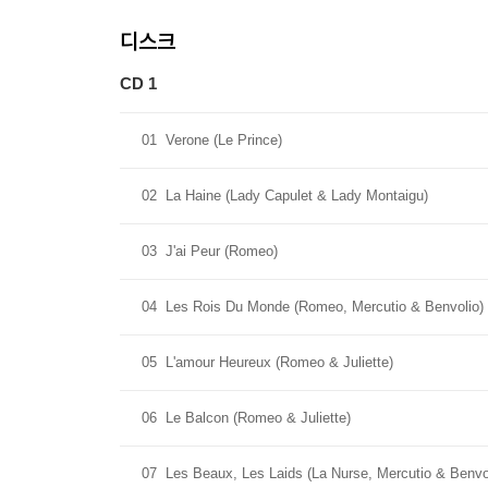
디스크
CD 1
01
Verone (Le Prince)
02
La Haine (Lady Capulet & Lady Montaigu)
03
J'ai Peur (Romeo)
04
Les Rois Du Monde (Romeo, Mercutio & Benvolio)
05
L'amour Heureux (Romeo & Juliette)
06
Le Balcon (Romeo & Juliette)
07
Les Beaux, Les Laids (La Nurse, Mercutio & Benvo