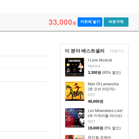
33,000
카트에 넣기
바로구매
원
이 분야 베스트셀러
더보기
I Love Musical
Various
3,300
원
(85% 할인)
Man Of Lamancha
(맨 오브 라만차) -
O.S.T.
OST
48,000
원
Les Miserables Live!
(레 미제라블 라이브)
OST
OST
19,000
원
(5% 할인)
뮤지컬 포에버