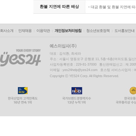
환불 지연에 따른 배상
대금 환불 및 환불 지연에 
회사소개
인재채용
이용약관
개인정보처리방침
청소년보호정책
도서홍보안내
대표 : 김석환, 최세라
주소 : 서울시 영등포구 은행로 11, 5층~6층(여의도동,일신
사업자등록번호 : 229-81-37000 통신판매업신고 : 제 200
이메일 : yes24help@yes24.com 호스팅 서비스사업자 :
Copyright ⓒ YES24 Corp. All Rights Reserved.