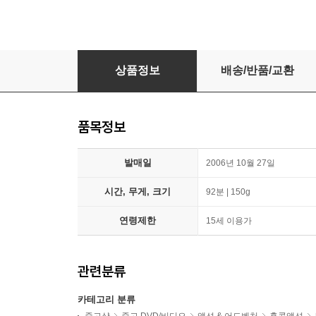
삼덕화상과 용미육 (중원호객) [dts] - 홍콩 컨템
상품정보
배송/반품/교환
품목정보
발매일
2006년 10월 27일
시간, 무게, 크기
92분 | 150g
연령제한
15세 이용가
관련분류
카테고리 분류