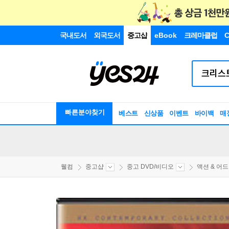
국내도서
외국도서
중고샵
eBook
크레마클럽
C
빠른분야찾기
베스트
신상품
이벤트
바이백
매
웰컴
중고샵
중고 DVD/비디오
액션 & 어