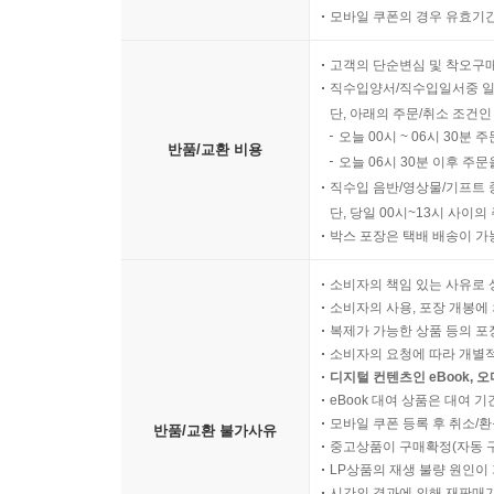
모바일 쿠폰의 경우 유효기간(
고객의 단순변심 및 착오구
직수입양서/직수입일서중 일
단, 아래의 주문/취소 조건인
오늘 00시 ~ 06시 30분 
반품/교환 비용
오늘 06시 30분 이후 주문
직수입 음반/영상물/기프트 
단, 당일 00시~13시 사이
박스 포장은 택배 배송이 가
소비자의 책임 있는 사유로 
소비자의 사용, 포장 개봉에 
복제가 가능한 상품 등의 포장을 
소비자의 요청에 따라 개별
디지털 컨텐츠인 eBook, 
eBook 대여 상품은 대여 기
모바일 쿠폰 등록 후 취소/환
반품/교환 불가사유
중고상품이 구매확정(자동 
LP상품의 재생 불량 원인이 기
시간의 경과에 의해 재판매가