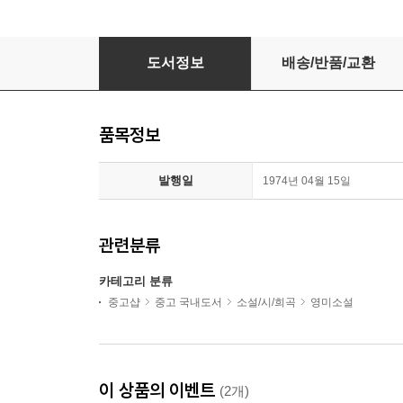
新譯 악의 꽃 -C.보들레르-완역판- 1974년, 정음
도서정보
배송/반품/교환
품목정보
발행일
1974년 04월 15일
관련분류
카테고리 분류
중고샵
중고 국내도서
소설/시/희곡
영미소설
이 상품의 이벤트
(2개)