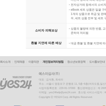
전자상거래 등에서의 소비자
eBook 세트 상품은 일괄 
1개의 상품으로 취급 및 판매
우, 세트 상품 전부 및 세트
상품의 불량에 의한 반품, 교
소비자 피해보상
준하여 처리됨
환불 지연에 따른 배상
대금 환불 및 환불 지연에 
회사소개
인재채용
이용약관
개인정보처리방침
청소년보호정책
도서홍보안내
대표 : 김석환, 최세라
주소 : 서울시 영등포구 은행로 11, 5층~6층(여의도동,일신
사업자등록번호 : 229-81-37000 통신판매업신고 : 제 200
이메일 : yes24help@yes24.com 호스팅 서비스사업자 :
Copyright ⓒ YES24 Corp. All Rights Reserved.