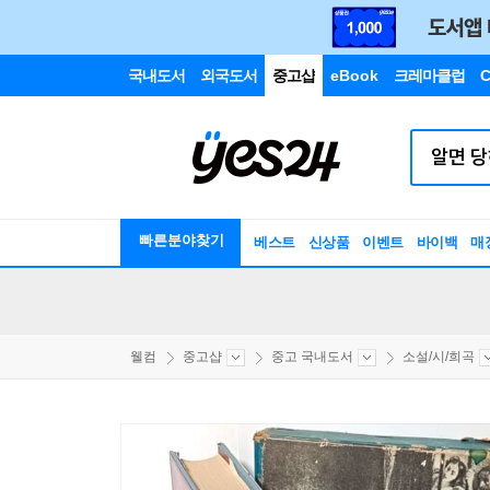
국내도서
외국도서
중고샵
eBook
크레마클럽
C
빠른분야찾기
베스트
신상품
이벤트
바이백
매
웰컴
중고샵
중고 국내도서
소설/시/희곡