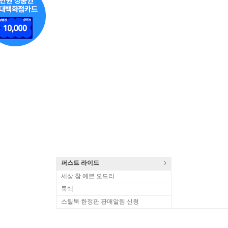
퍼스트 라이드
세상 참 예쁜 오드리
룩백
스틸북 한정판 판매알림 신청