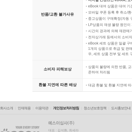
디지털 컨텐츠인 eBook, 
eBook 대여 상품은 대여 기
모바일 쿠폰 등록 후 취소/환
반품/교환 불가사유
중고상품이 구매확정(자동 
LP상품의 재생 불량 원인이 기
시간의 경과에 의해 재판매가
전자상거래 등에서의 소비자
eBook 세트 상품은 일괄 
1개의 상품으로 취급 및 판매
우, 세트 상품 전부 및 세트
상품의 불량에 의한 반품, 교
소비자 피해보상
준하여 처리됨
환불 지연에 따른 배상
대금 환불 및 환불 지연에 
회사소개
인재채용
이용약관
개인정보처리방침
청소년보호정책
도서홍보안내
대표 : 김석환, 최세라