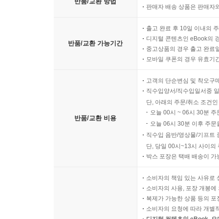
반품/교환 방법
판매자 배송 상품은 판매자와
출고 완료 후 10일 이내의 
디지털 콘텐츠인 eBook의 
반품/교환 가능기간
중고상품의 경우 출고 완료일
모바일 쿠폰의 경우 유효기간(
고객의 단순변심 및 착오구
직수입양서/직수입일서중 일
단, 아래의 주문/취소 조건인
오늘 00시 ~ 06시 30분 
반품/교환 비용
오늘 06시 30분 이후 주문
직수입 음반/영상물/기프트 
단, 당일 00시~13시 사이
박스 포장은 택배 배송이 가
소비자의 책임 있는 사유로 
소비자의 사용, 포장 개봉에 
복제가 가능한 상품 등의 포장을 
소비자의 요청에 따라 개별