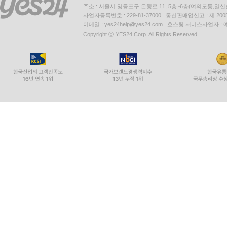
주소 : 서울시 영등포구 은행로 11, 5층~6층(여의도동,일신
사업자등록번호 : 229-81-37000 통신판매업신고 : 제 200
이메일 : yes24help@yes24.com 호스팅 서비스사업자 :
Copyright ⓒ YES24 Corp. All Rights Reserved.