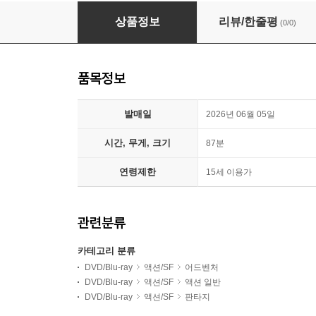
잃어버린 세계 : 로스트 퓨쳐
상품정보
리뷰/한줄평
(0/0)
품목정보
발매일
2026년 06월 05일
시간, 무게, 크기
87분
연령제한
15세 이용가
관련분류
카테고리 분류
DVD/Blu-ray
액션/SF
어드벤처
DVD/Blu-ray
액션/SF
액션 일반
DVD/Blu-ray
액션/SF
판타지