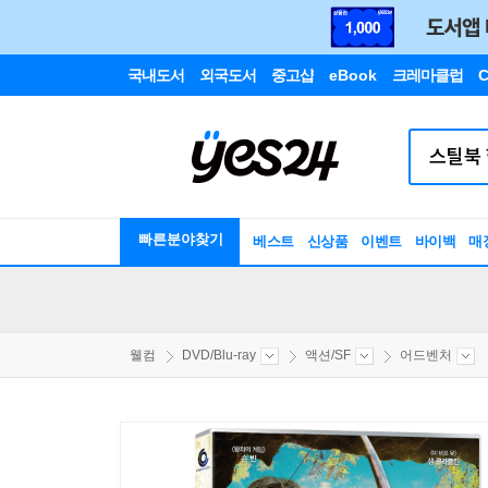
국내도서
외국도서
중고샵
eBook
크레마클럽
C
빠른분야찾기
베스트
신상품
이벤트
바이백
매
웰컴
DVD/Blu-ray
액션/SF
어드벤처