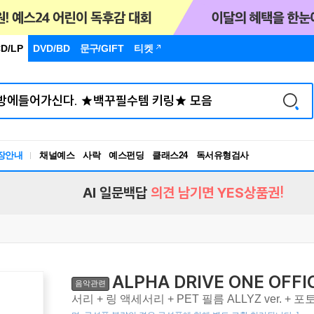
D/LP
DVD/BD
문구
/GIFT
티켓
독서유형검사
장안내
채널예스
사락
예스펀딩
클래스24
RBTI Lab
독서유형검사
AI 일문백답
의견 남기면 YES상품권!
ALPHA DRIVE ONE OFFIC
음악관련
서리 + 링 액세서리 + PET 필름 ALLYZ ver. +