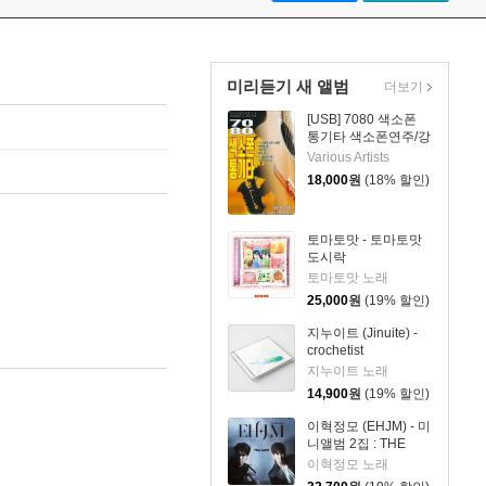
미리듣기 새 앨범
더보기
[USB] 7080 색소폰
통기타 색소폰연주/강
승용
Various Artists
18,000
원
(18% 할인)
토마토맛 - 토마토맛
도시락
토마토맛 노래
25,000
원
(19% 할인)
지누이트 (Jinuite) -
crochetist
지누이트 노래
14,900
원
(19% 할인)
이혁정모 (EHJM) - 미
니앨범 2집 : THE
MEN
이혁정모 노래