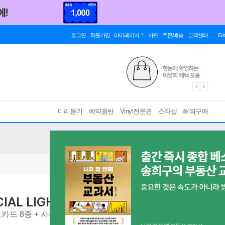
로그인
회원가입
마이페이지
카트
주문/배송
고객센터
Gl
미리듣기
예약음반
Vinyl전문관
스타샵
해외구매
IAL LIGHT STICK
응원봉 + 스트랩 + 그립 액세
 포토카드 8종 + 사용자 설명서
[ 본 상품은 개봉 후 반품이 불가할 수 있으