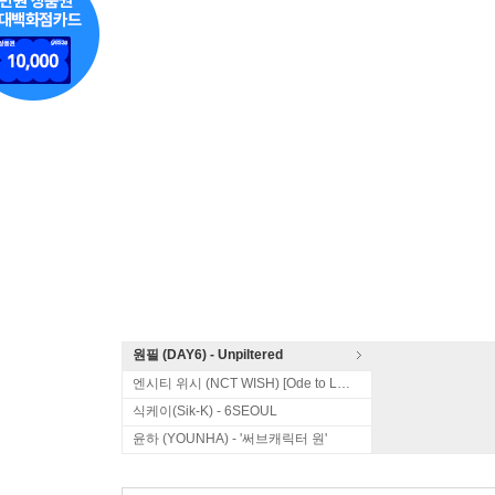
원필 (DAY6) - Unpiltered
엔시티 위시 (NCT WISH) [Ode to Love]
식케이(Sik-K) - 6SEOUL
윤하 (YOUNHA) - '써브캐릭터 원'