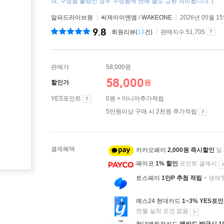
며, 구성품 불량인 경우 구성품에 한해 별도 교환 처리됩니다. ]
알파드라이브원
씨제이이앤엠
/
WAKEONE
2026년 05월 1
9.8
회원리뷰(
13
건)
판매지수 51,705
판매가
58,000원
58,000
원
할인가
YES포인트
0원 + 마니아추가적립
5만원이상 구매 시 2천원 추가적립
결제혜택
카카오페이
2,000원 즉시할인
일
페이코
1% 할인
포인트 결제시
토스페이
1만P 추첨 적립
+ 생애
예스24 현대카드
1~3% YES포
전월 실적 조건 없음