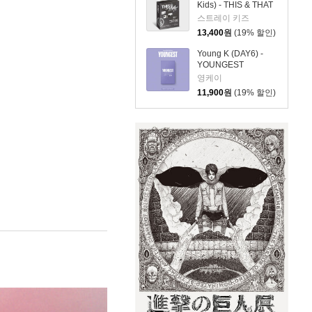
SET]
Kids) - THIS & THAT
[FANS ALBUM VER.]
스트레이 키즈
13,400
원
(19% 할인)
Young K (DAY6) -
YOUNGEST
[Platform Album
영케이
FANS ver.]
11,900
원
(19% 할인)