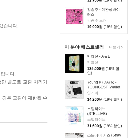
32,700
원
(19% 할인)
김승주 - 미완성바이
러스
김승주 노래
 있습니다.
19,000
원
(19% 할인)
이 분야 베스트셀러
더보기
박효신 - A & E
박효신
135,000
원
(19% 할
인)
드립니다.
품만 별도로 교환 처리가
Young K (DAY6) -
YOUNGEST [Wallet
& Keyring ver.]
영케이
될 경우 교환이 제한될 수
34,200
원
(19% 할인)
스텔라이브
(STELLIVE) -
STELLIVE Cliche 1st
스텔라이브
EP 「Colorful
31,600
원
(19% 할인)
Strokes」 -
PhotoCard Ver. [4종
스트레이 키즈 (Stray