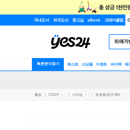
국내도서
외국도서
중고샵
eBook
크레마클럽
C
빠른분야찾기
베스트
신상품
이벤트
바이백
매
웰컴
CD/LP
스타샵
응원봉/공연 MD