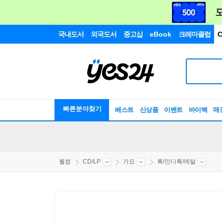
국내도서
외국도서
중고샵
eBook
크레마클럽
C
빠른분야찾기
베스트
신상품
이벤트
바이백
매
웰컴
CD/LP
가요
록/인디록/메탈