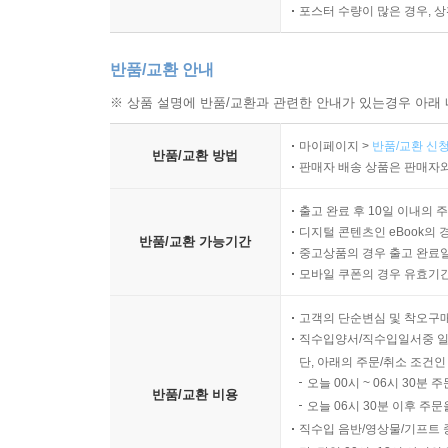
포스터 수량이 많은 경우, 
반품/교환 안내
※ 상품 설명에 반품/교환과 관련한 안내가 있는경우 아래 
마이페이지 >
반품/교환 신청
반품/교환 방법
판매자 배송 상품은 판매자와
출고 완료 후 10일 이내의 
디지털 콘텐츠인 eBook의 
반품/교환 가능기간
중고상품의 경우 출고 완료일
모바일 쿠폰의 경우 유효기간(
고객의 단순변심 및 착오구
직수입양서/직수입일서중 일
단, 아래의 주문/취소 조건인
오늘 00시 ~ 06시 30분 
반품/교환 비용
오늘 06시 30분 이후 주문
직수입 음반/영상물/기프트 