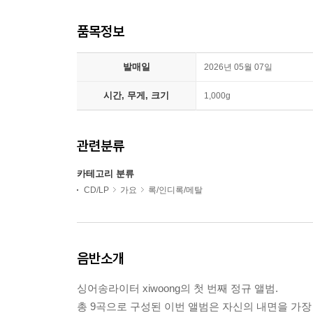
품목정보
발매일
2026년 05월 07일
시간, 무게, 크기
1,000g
관련분류
카테고리 분류
CD/LP
가요
록/인디록/메탈
음반소개
싱어송라이터 xiwoong의 첫 번째 정규 앨범.
총 9곡으로 구성된 이번 앨범은 자신의 내면을 가장