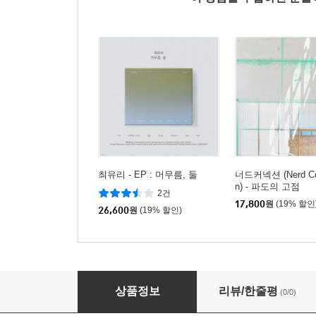
최유리 - EP : 머무름, 둘
너드커넥션 (Nerd Co
n) - 파도의 고점
2건
17,800
원
(19% 할인
26,600
원
(19% 할인)
시웅 (xiwoong) - 1집 : Cabin on a Cliff
상품정보
리뷰/한줄평
(0/0)