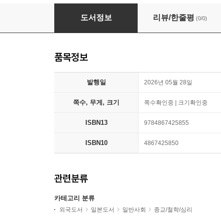
日本神界44神x宇宙ひな型最强結界【オラ
도서정보
리뷰/한줄평
(0/0)
품목정보
발행일
2026년 05월 28일
쪽수, 무게, 크기
쪽수확인중 | 크기확인중
ISBN13
9784867425855
ISBN10
4867425850
관련분류
카테고리 분류
외국도서
일본도서
일반사회
종교/철학/심리