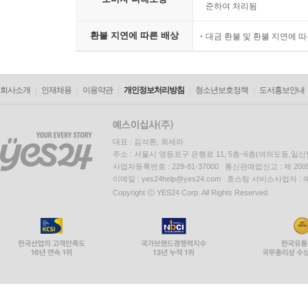
준하여 처리됨
환불 지연에 따른 배상
대금 환불 및 환불 지연에 
회사소개
인재채용
이용약관
개인정보처리방침
청소년보호정책
도서홍보안내
대표 : 김석환, 최세라
주소 : 서울시 영등포구 은행로 11, 5층~6층(여의도동,일신
사업자등록번호 : 229-81-37000 통신판매업신고 : 제 200
이메일 : yes24help@yes24.com 호스팅 서비스사업자 :
Copyright ⓒ YES24 Corp. All Rights Reserved.