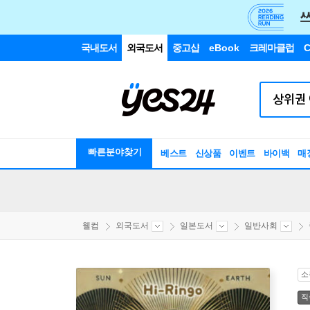
국내도서
외국도서
중고샵
eBook
크레마클럽
C
빠른분야찾기
베스트
신상품
이벤트
바이백
매
웰컴
외국도서
일본도서
일반사회
소
직