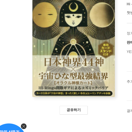
Hi
첫
정
판
Y
추
공유하기
결