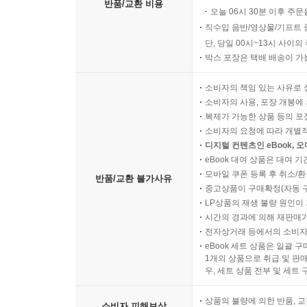
반품/교환 비용
오늘 06시 30분 이후 주문
직수입 음반/영상물/기프트 
단, 당일 00시~13시 사이
박스 포장은 택배 배송이 가
소비자의 책임 있는 사유로 
소비자의 사용, 포장 개봉에 
복제가 가능한 상품 등의 포장을 
소비자의 요청에 따라 개별
디지털 컨텐츠인 eBook, 
eBook 대여 상품은 대여 기
모바일 쿠폰 등록 후 취소/환
반품/교환 불가사유
중고상품이 구매확정(자동 
LP상품의 재생 불량 원인이 기
시간의 경과에 의해 재판매가
전자상거래 등에서의 소비자
eBook 세트 상품은 일괄 
1개의 상품으로 취급 및 판매
우, 세트 상품 전부 및 세트
상품의 불량에 의한 반품, 교
소비자 피해보상