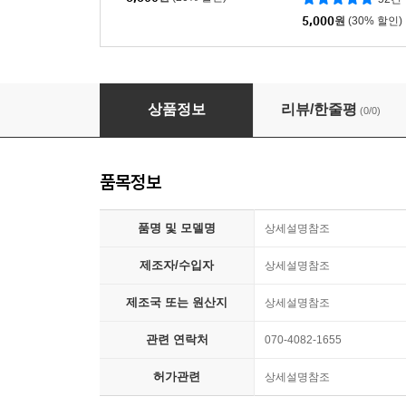
5,000
원
(30% 할인)
미피 큐브 파우치 아크릴 키링/백참 동전 지갑 
상품정보
리뷰/한줄평
(0/0)
품목정보
품명 및 모델명
상세설명참조
제조자/수입자
상세설명참조
제조국 또는 원산지
상세설명참조
관련 연락처
070-4082-1655
허가관련
상세설명참조