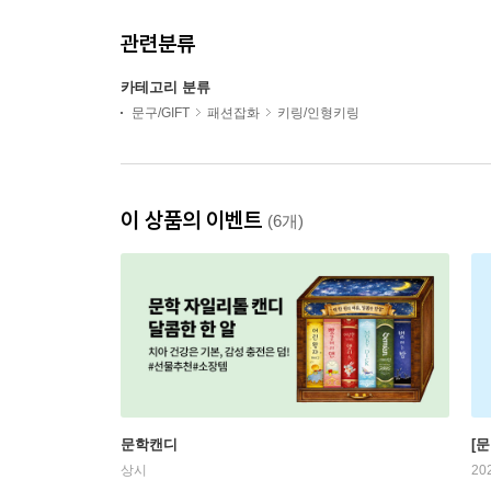
관련분류
카테고리 분류
문구/GIFT
패션잡화
키링/인형키링
이 상품의 이벤트
(6개)
문학캔디
[문
상시
20