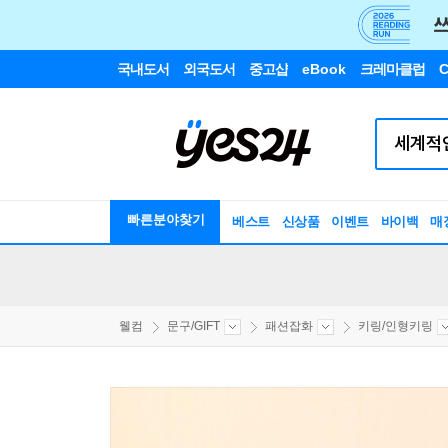
국내도서
외국도서
중고샵
eBook
크레마클럽
C
빠른분야찾기
베스트
신상품
이벤트
바이백
매
웰컴
문구/GIFT
패션잡화
키링/인형키링