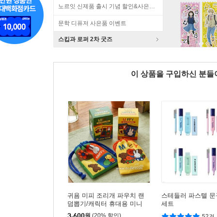
노르잇 신제품 출시 기념 할인&사은품 증정!
문학 디퓨저 사은품 이벤트
스킵과 로퍼 2차 굿즈
이 상품을 구입하신 분
귀욤 미피 조리개 파우치 랜
스테들러 파스텔 문
덤뽑기/캐릭터 휴대용 미니
세트
가방
3,600
원
(20% 할인)
52건