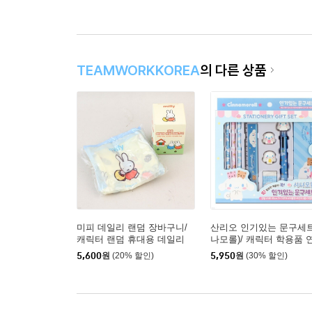
TEAMWORKKOREA
의 다른 상품
미피 데일리 랜덤 장바구니/
산리오 인기있는 문구세트
캐릭터 랜덤 휴대용 데일리
나모롤)/ 캐릭터 학용품 
에코백 가방
볼펜 연필깎이
5,600
원
(20% 할인)
5,950
원
(30% 할인)