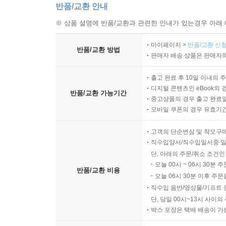
반품/교환 안내
※ 상품 설명에 반품/교환과 관련한 안내가 있는경우 아래 
마이페이지 >
반품/교환 신청
반품/교환 방법
판매자 배송 상품은 판매자와
출고 완료 후 10일 이내의 
디지털 콘텐츠인 eBook의 
반품/교환 가능기간
중고상품의 경우 출고 완료일
모바일 쿠폰의 경우 유효기간(
고객의 단순변심 및 착오구
직수입양서/직수입일서중 일
단, 아래의 주문/취소 조건인
오늘 00시 ~ 06시 30분 
반품/교환 비용
오늘 06시 30분 이후 주문
직수입 음반/영상물/기프트 
단, 당일 00시~13시 사이
박스 포장은 택배 배송이 가