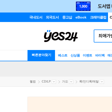
국내도서
외국도서
중고샵
eBook
크레마클럽
C
빠른분야찾기
베스트
신상품
이벤트
바이백
매
웰컴
CD/LP
가요
록/인디록/메탈