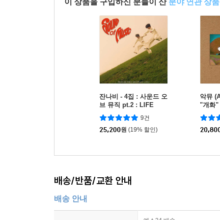
이 상품을 구입하신 분들이 산
분야 연관 상품
잔나비 - 4집 : 사운드 오
악뮤 (A
브 뮤직 pt.2 : LIFE
"개화"
9건
25,200
원
(19% 할인)
20,80
배송/반품/교환 안내
배송 안내