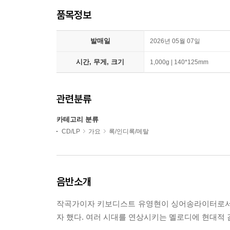
품목정보
발매일
2026년 05월 07일
시간, 무게, 크기
1,000g | 140*125mm
관련분류
카테고리 분류
CD/LP
가요
록/인디록/메탈
음반소개
작곡가이자 키보디스트 유영현이 싱어송라이터로서 선
자 했다. 여러 시대를 연상시키는 멜로디에 현대적