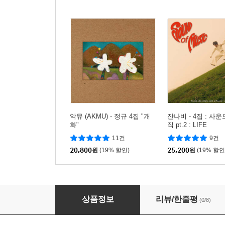
악뮤 (AKMU) - 정규 4집 "개
잔나비 - 4집 : 사
화"
직 pt.2 : LIFE
11건
9건
20,800
원
(19% 할인)
25,200
원
(19% 할인
유영현 - BEST COLLECTION
상품정보
리뷰/한줄평
(0/8)