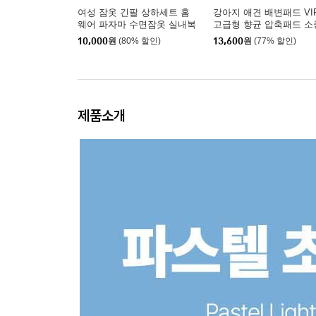
여성 잠옷 긴팔 상하세트 홈
강아지 애견 배변패드 VI
웨어 파자마 수면잠옷 실내복
고급형 향균 압축패드 소
견 50매
10,000
원
(80% 할인)
13,600
원
(77% 할인)
제품소개