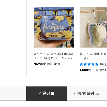
코스트코 라 페르미에 바닐라
둥근 모자걸이 옷장
요거트 140g x 2 / 도자기요거
크 걸이
트
20,900
원
(6% 할인)
169
1,000
원
(17% 할인)
★슈퍼특가★ 캡슐우산 자외선차단 우양산 암막 
상품정보
리뷰/한줄평
(0/1)