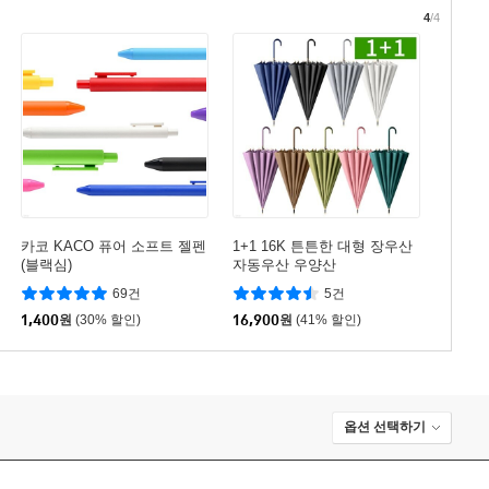
4
/4
카코 KACO 퓨어 소프트 젤펜
1+1 16K 튼튼한 대형 장우산
(블랙심)
자동우산 우양산
69건
5건
1,400
원
(30% 할인)
16,900
원
(41% 할인)
옵션 선택하기