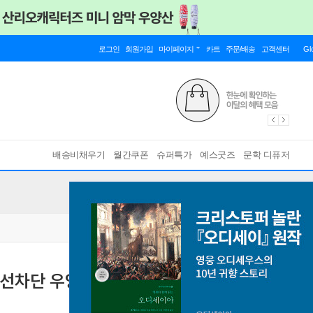
로그인
회원가입
마이페이지
카트
주문/배송
고객센터
Gl
배송비채우기
월간쿠폰
슈퍼특가
예스굿즈
문학 디퓨저
차단 우양산 암막 uv 양산 우산 초경량