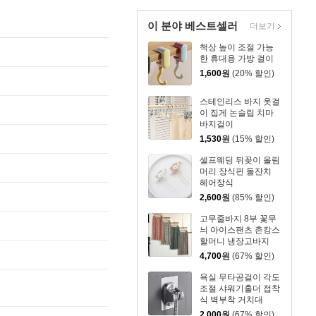
이 분야 베스트셀러
더보기
책상 높이 조절 가능
한 휴대용 가방 걸이
1,600
원
(20% 할인)
스테인리스 바지 옷걸
이 집게 논슬립 치마
바지걸이
1,530
원
(15% 할인)
셀프웨딩 뒤꽂이 올림
머리 장식핀 돌잔치
헤어장식
2,600
원
(85% 할인)
고무줄바지 8부 꽃무
늬 아이스팬츠 촌캉스
할머니 냉장고바지
4,700
원
(67% 할인)
욕실 무타공걸이 각도
조절 샤워기홀더 접착
식 벽부착 거치대
2,000
원
(67% 할인)