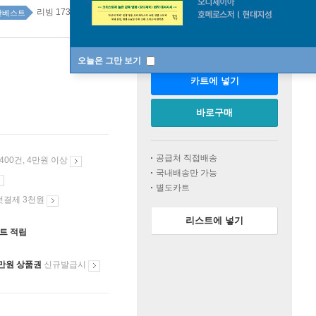
리빙 173위
간베스트
판매중
오늘은 그만 보기
카트에 넣기
바로구매
공급처 직접배송
 400건, 4만원 이상
국내배송만 가능
별도카트
첫결제 3천원
리스트에 넣기
인트 적립
만원 상품권
신규발급시