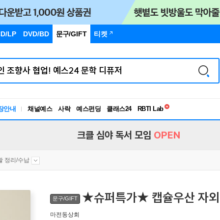
D/LP
DVD/BD
문구
/GIFT
티켓
독서유형검사
RBTI Lab
장안내
채널예스
사락
예스펀딩
클래스24
독서유형검사
크클 심야 독서 모임
OPEN
활 정리/수납
★슈퍼특가★ 캡슐우산 자외선
문구/GIFT
마전동상회