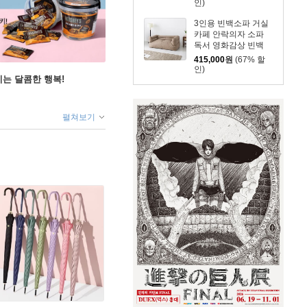
인)
3인용 빈백소파 거실
카페 안락의자 소파
독서 영화감상 빈백
415,000
원
(67% 할
인)
지는 달콤한 행복!
펼쳐보기