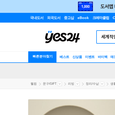
국내도서
외국도서
중고샵
eBook
크레마클럽
C
빠른분야찾기
베스트
신상품
이벤트
바이백
매
웰컴
문구/GIFT
리빙
정리/수납
생