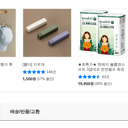
 행거 후
[롭다] 지우개
★초특가★ 한예지 볼륨앤소
프트 3겹데코 천연펄프 화장
148건
지 30롤 × 2팩
건
63건
1,500
원
(17% 할인)
19,900
원
(30% 할인)
uv 양산 우산 초경량
배송/반품/교환