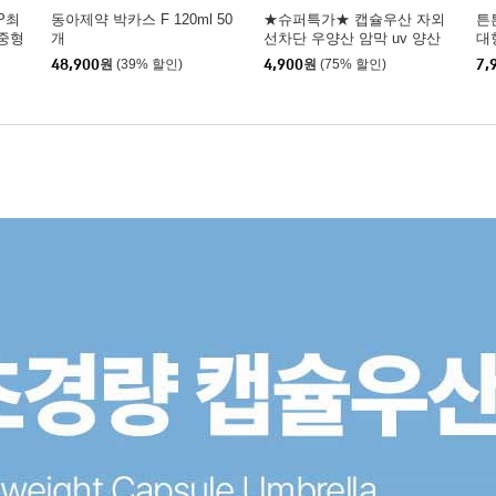
P최
동아제약 박카스 F 120ml 50
★슈퍼특가★ 캡슐우산 자외
튼
중형
개
선차단 우양산 암막 uv 양산
대
우산 초경량
48,900
원
(39% 할인)
4,900
원
(75% 할인)
7,