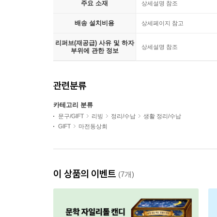
주요 소재
상세설명 참조
배송 설치비용
상세페이지 참고
리퍼브(재공급) 사유 및 하자
상세설명 참조
부위에 관한 정보
관련분류
카테고리 분류
문구/GIFT
리빙
정리/수납
생활 정리/수납
GIFT
마전동상회
이 상품의 이벤트
(7개)