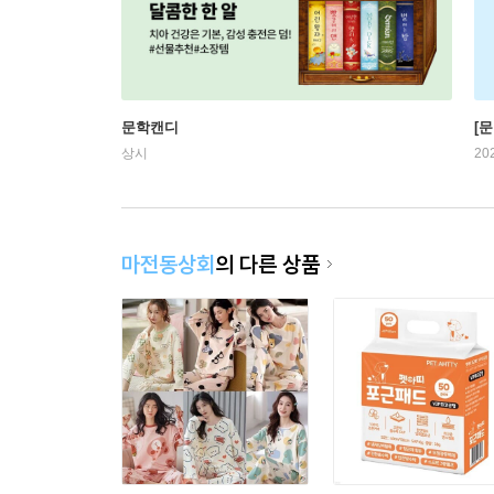
문학캔디
[문
상시
20
마전동상회
의 다른 상품