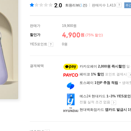
2.0
회원리뷰(
1
건)
판매지수 1,413
주
판매가
19,900원
4,900
원
할인가
(75% 할인)
YES포인트
0원
결제혜택
카카오페이
2,000원 즉시할인
일
페이코
1% 할인
포인트 결제시
토스페이
1만P 추첨 적립
+ 생애
예스24 현대카드
1~3% YES포
전월 실적 조건 없음
현대백화점카드
앱카드 발급시 1