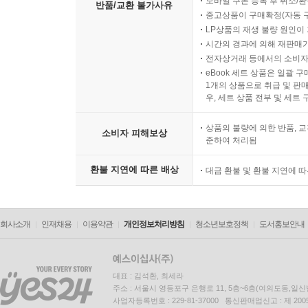
모바일 쿠폰 등록 후 취소/환
반품/교환 불가사유
중고상품이 구매확정(자동 
LP상품의 재생 불량 원인이 기
시간의 경과에 의해 재판매가
전자상거래 등에서의 소비자
eBook 세트 상품은 일괄 
1개의 상품으로 취급 및 판매
우, 세트 상품 전부 및 세트
상품의 불량에 의한 반품, 교
소비자 피해보상
준하여 처리됨
환불 지연에 따른 배상
대금 환불 및 환불 지연에 
회사소개
인재채용
이용약관
개인정보처리방침
청소년보호정책
도서홍보안내
대표 : 김석환, 최세라
주소 : 서울시 영등포구 은행로 11, 5층~6층(여의도동,일신
사업자등록번호 : 229-81-37000 통신판매업신고 : 제 200