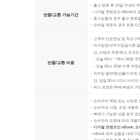
출고 완료 후 10일 이내의 
디지털 콘텐츠인 eBook의 
반품/교환 가능기간
중고상품의 경우 출고 완료일
모바일 쿠폰의 경우 유효기간(
고객의 단순변심 및 착오구
직수입양서/직수입일서중 일
단, 아래의 주문/취소 조건인
오늘 00시 ~ 06시 30분 
반품/교환 비용
오늘 06시 30분 이후 주문
직수입 음반/영상물/기프트 
단, 당일 00시~13시 사이
박스 포장은 택배 배송이 가
소비자의 책임 있는 사유로 
소비자의 사용, 포장 개봉에 
복제가 가능한 상품 등의 포장을 
소비자의 요청에 따라 개별
디지털 컨텐츠인 eBook, 
eBook 대여 상품은 대여 기