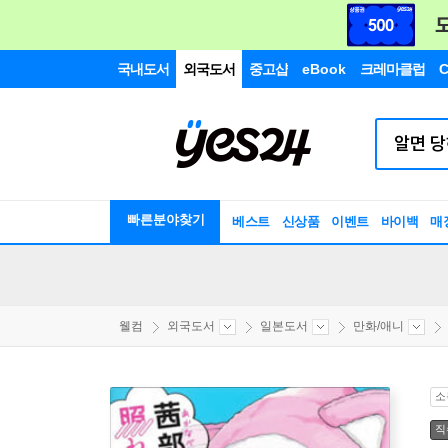
국내도서
외국도서
중고샵
eBook
크레마클럽
C
빠른분야찾기
베스트
신상품
이벤트
바이백
매
웰컴
외국도서
일본도서
만화/애니
소
직