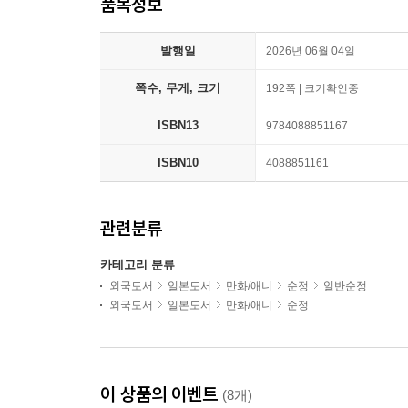
품목정보
발행일
2026년 06월 04일
쪽수, 무게, 크기
192쪽 | 크기확인중
ISBN13
9784088851167
ISBN10
4088851161
관련분류
카테고리 분류
외국도서
일본도서
만화/애니
순정
일반순정
외국도서
일본도서
만화/애니
순정
이 상품의 이벤트
(8개)