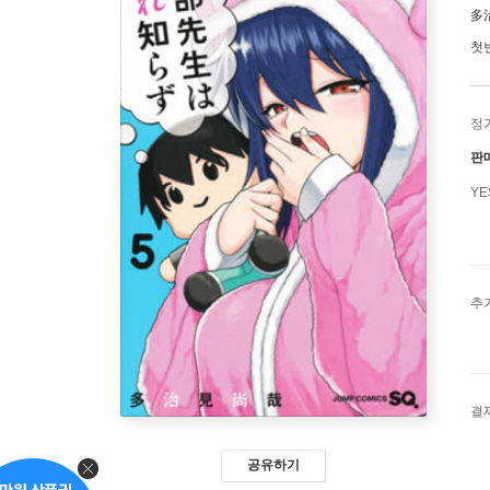
多
첫
정
판
Y
추
결
공유하기