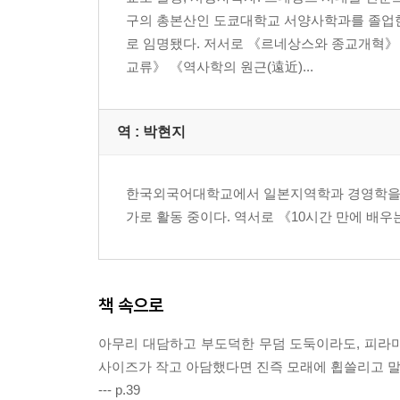
구의 총본산인 도쿄대학교 서양사학과를 졸업한
Ⅳ. 유럽이 만들어진 이야기
로 임명됐다. 저서로 《르네상스와 종교개혁》 
교류》 《역사학의 원근(遠近)...
37. 게르만 민족의 대이동 38. 카를 대제의 대관 3
광영 43. 십자군 44. 중세의 지각 변동 45. 페스트
종교 개혁의 서막 51. 나는 여기에 서 있다 52. 두 
역 :
박현지
드 메디시스 57. 베르사유의 태양왕 58. 네덜란드 수호
여제 64. 영국 혁명 65. 청교도주의의 화신 66. 영
· 한눈에 보는 유럽의 탄생
한국외국어대학교에서 일본지역학과 경영학을 전
가로 활동 중이다. 역서로 《10시간 만에 배우
Ⅴ. 19세기 세계 이야기
68. 미국 독립 전쟁 69. 프랑스 혁명 70. 바스티유
책 속으로
베를린 75. 카보우르와 비스마르크 76. 미국의 발흥 
81. 청나라의 마지막 황제 82. 아직 못다 한 혁명 83
아무리 대담하고 부도덕한 무덤 도둑이라도, 피라
· 한눈에 보는 19세기 세계
사이즈가 작고 아담했다면 진즉 모래에 휩쓸리고 말
--- p.39
Ⅵ. 20세기 세계 이야기