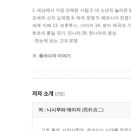
1. 세상에서 가장 오래된 사람 2. 네 소년의 놀라운 
모세와 신의 십계명 8. 에게 문명 9. 페르시아 전쟁
세계 지배 13. 브루투스, 너마저 14. 로마 제국과 기
최초의 통일 국가, 진나라 20. 한나라의 융성
· 한눈에 보는 고대 문명
Ⅱ. 동아시아 이야기
21. 세계 제국, 수나라와 당나라 22. 동양에는 양귀비
대제국 27. 홍무제와 영락제 28. 중국의 농민 반란 2
· 한눈에 보는 동아시아 세계
저자 소개
(2명)
Ⅲ. 서남아시아 이야기
저 :
니시무라 데이지
(西村貞二)
32. 마호메트와 코란 33. 이슬람 세계의 팽창 34.
· 한눈에 보는 서남아시아 세계
교토 출생, 서양사학자. 르네상스 시대를 전문으