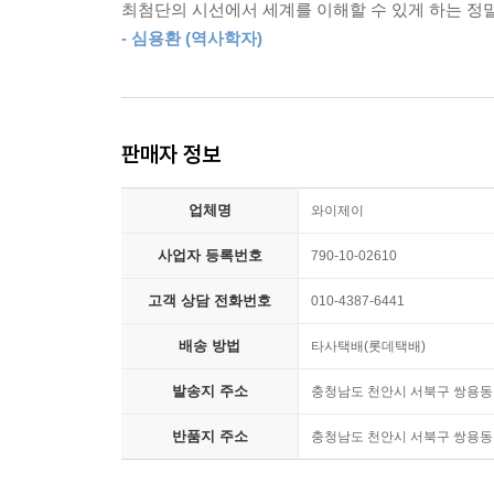
최첨단의 시선에서 세계를 이해할 수 있게 하는 정말 
모습과 놀랍도록 닮아 있다.
- 심용환 (역사학자)
중요한 경제적 시사점도 얻게 된다. 역사적으로 
위기에 처하자 미국은 달러 가치를 낮췄고 영국은 
침략과 전쟁으로 살 길을 모색한 사실은 보호주의가
판매자 정보
이렇듯 현재를 재해석하고 미래를 내다보는 통찰과
업체명
와이제이
있다. 문화유적의 예쁜 사진을 찍는 것을 넘어 
닮았는지, 베드로 성당의 건축이 종교개혁과 어떤 
사업자 등록번호
790-10-02610
고객 상담 전화번호
010-4387-6441
평생을 역사 연구에 헌신한 서양사학의 대가가 남긴 
배송 방법
타사택배(롯데택배)
발송지 주소
충청남도 천안시 서북구 쌍용동 
반품지 주소
충청남도 천안시 서북구 쌍용동 