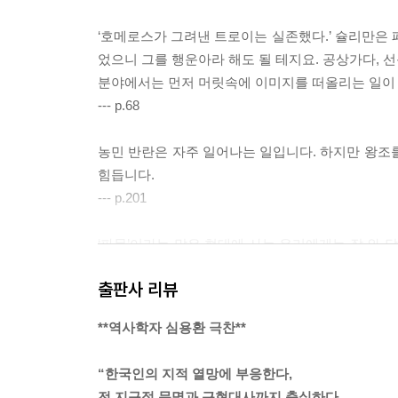
‘호메로스가 그려낸 트로이는 실존했다.’ 슐리만은 
84. 삼국동맹과 3B 정책 85. 운명의 한 발 86. 제
었으니 그를 행운아라 해도 될 테지요. 공상가다, 
대두 91. 히틀러의 뮌헨 봉기 92. 제2차 세계대전의
분야에서는 먼저 머릿속에 이미지를 떠올리는 일이
다툼 97. 프라하의 봄 98. 중남미의 뜨거운 바람 99
--- p.68
· 한눈에 보는 20세기 세계
농민 반란은 자주 일어나는 일입니다. 하지만 왕조
100. 두 번의 세기말
힘듭니다.
--- p.201
‘파문’이라는 말은 현대에 사는 우리에게는 잘 와 
요가 없고 일반 시민들은 그가 죽어도 장례를 치러주지 않
출판사 리뷰
추방한다ex-는 뜻입니다.
--- p.284
**역사학자 심용환 극찬**
카를 5세는 십자군 정신을 유럽 각국에 고취시키
“한국인의 지적 열망에 부응한다,
이슬람교 국가와도 동맹 맺는 것을 꺼리지 않았습니
전 지구적 문명과 근현대사까지 충실하다.