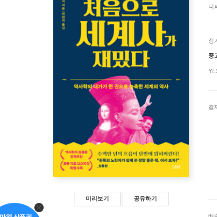
니
정
중
Y
결
미리보기
공유하기
배