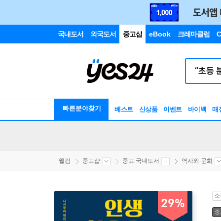
국내도서
외국도서
중고샵
eBook
크레마클럽
C
빠른분야찾기
베스트
신상품
이벤트
바이백
매
웰컴
중고샵
중고 국내도서
역사와 문화
소
29%
중