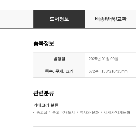
인생 처음으로 세계사가 재밌다
도서정보
배송/반품/교환
품목정보
발행일
2025년 01월 09일
쪽수, 무게, 크기
672쪽 | 138*210*35mm
관련분류
카테고리 분류
중고샵
중고 국내도서
역사와 문화
세계사/세계문화