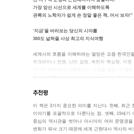
니다.
가장 앞선 시선으로 세계를 이해하도록
--- p.369
관록의 노학자가 쉽게 쓴 정말 좋은 책, 어서 보자!”
그 시절에 77세까지 산다는 건 어려운 일입니다. 
‘지금’을 바라보는 당신의 시야를
것 같아도 자신을 엄격하게 단속하고 있었으며 질서
360도 넓혀줄 사상 최고의 지식여행
신의 발현입니다.
--- p.397
세계사의 흐름을 이해하려는 열망은 요즘 한국인들
우크라이나 전쟁, 난민 갈등, 북한의 핵실험, 미중
불과 반세기 전인 엘리자베스 시대는 국민의 의욕
역사적 맥락에서 비롯된다는 사실을 점점 더 깨닫고
럼 어둡고 침울했으며 국민에게 비좁은 생활을 강요
두고 과거를 알지 못해 머뭇거리는 경험도 흔해졌다
요?
추천평
이런 시대적 흐름 속에서 세계사는 학창시절의 선택
--- p.444
“세계사를 공부할수록 인간이 얼마나 변하지 않았
이 책은 3가지 중요한 의미를 지닌다. 첫째, 최근
처음으로 세계사가 재밌다》는 눈앞의 현실을 역사적
이야기를 포괄적으로 다룬다는 점. 셋째, 19세
중심의 역사관을 벗어나 아시아의 여러 문명권을 
예를 들어, 2500년 전 아테네는 시민 토론보
변화가 워낙 크기 때문에 세계 근현대사 역사의 비
이것이야말로 ‘패권이 아테네로부터 떠나간 결정적