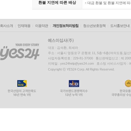
환불 지연에 따른 배상
대금 환불 및 환불 지연에 
회사소개
인재채용
이용약관
개인정보처리방침
청소년보호정책
도서홍보안내
대표 : 김석환, 최세라
주소 : 서울시 영등포구 은행로 11, 5층~6층(여의도동,일신
사업자등록번호 : 229-81-37000 통신판매업신고 : 제 200
이메일 : yes24help@yes24.com 호스팅 서비스사업자 :
Copyright ⓒ YES24 Corp. All Rights Reserved.