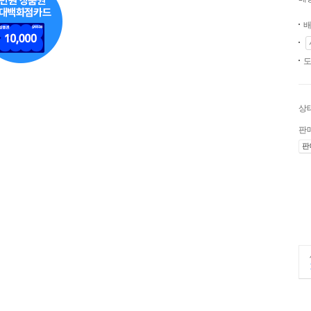
배
도
상
판
판