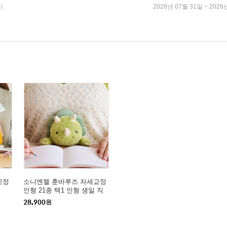
시
2026년 07월 31일 ~ 2026
교정
소니엔젤 훈바루즈 자세교정
프
인형 21종 택1 인형 생일 직
장인선물
28,900
원