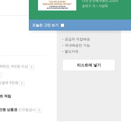
일시품절
한정판매
오늘은 그만 보기
공급처 직접배송
국내배송만 가능
별도카트
리스트에 넣기
 400건, 4만원 이상
첫결제 3천원
인트 적립
만원 상품권
신규발급시