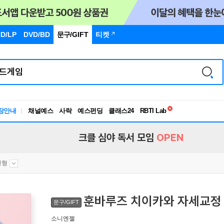
D/LP
DVD/BD
문구
/GIFT
티켓
독서유형검사
RBTI Lab
장안내
채널예스
사락
예스펀딩
클래스24
독서유형검사
크클 심야 독서 모임
OPEN
인형
훈바루즈 치이카와 자세교정
문구/GIFT
소니엔젤