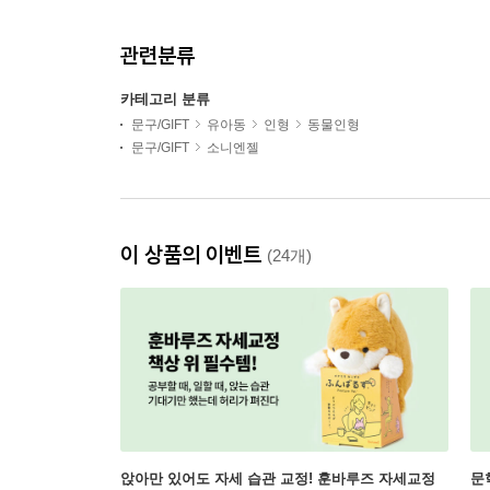
관련분류
카테고리 분류
문구/GIFT
유아동
인형
동물인형
문구/GIFT
소니엔젤
이 상품의 이벤트
(24개)
앉아만 있어도 자세 습관 교정! 훈바루즈 자세교정
문