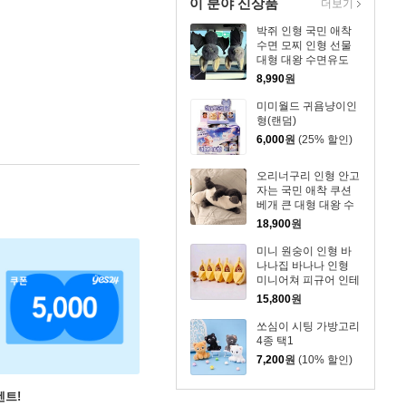
이 분야 신상품
더보기
박쥐 인형 국민 애착
수면 모찌 인형 선물
대형 대왕 수면유도
등 쇼파 쿠션 어린이
8,990
원
집 선물
미미월드 귀욤냥이인
형(랜덤)
6,000
원
(25% 할인)
오리너구리 인형 안고
자는 국민 애착 쿠션
베개 큰 대형 대왕 수
면유도 인형 등쿠션
18,900
원
쇼파쿠션
미니 원숭이 인형 바
나나집 바나나 인형
미니어쳐 피규어 인테
리어 소품 용품 친구
15,800
원
우정 선물
쏘심이 시팅 가방고리
4종 택1
7,200
원
(10% 할인)
벤트!