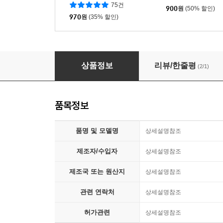
9/스타일핏/스타일피트/스타
75건
일핏트
900
원
(50% 할인)
970
원
(35% 할인)
훈바루즈 치이카와 자세교정 인형 3종
상품정보
리뷰/한줄평
(2/1)
품목정보
품명 및 모델명
상세설명참조
제조자/수입자
상세설명참조
제조국 또는 원산지
상세설명참조
관련 연락처
상세설명참조
허가관련
상세설명참조