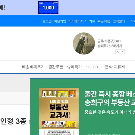
로그인
회원가입
마이페이지
카트
주문/배송
고객센터
Gl
배송비채우기
월간쿠폰
슈퍼특가
re:ssence
문학 디퓨저
 인형 3종
[ 자세교정인형 ]