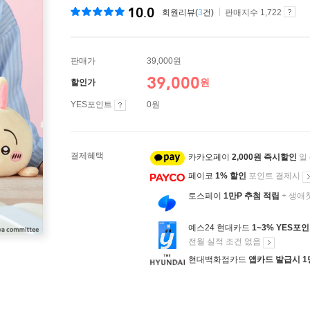
10.0
회원리뷰(
3
건)
판매지수 1,722
판매가
39,000원
39,000
원
할인가
YES포인트
0원
결제혜택
카카오페이
2,000원 즉시할인
일
페이코
1% 할인
포인트 결제시
토스페이
1만P 추첨 적립
+ 생애
예스24 현대카드
1~3% YES포
전월 실적 조건 없음
현대백화점카드
앱카드 발급시 1