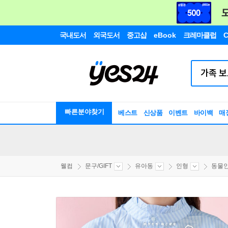
국내도서
외국도서
중고샵
eBook
크레마클럽
C
빠른분야찾기
베스트
신상품
이벤트
바이백
매
웰컴
문구/GIFT
유아동
인형
동물