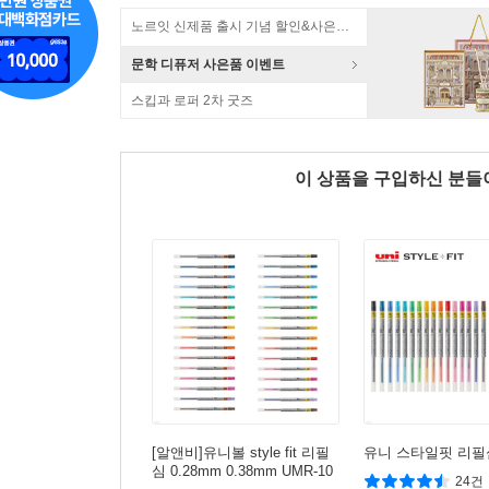
노르잇 신제품 출시 기념 할인&사은품 증정!
문학 디퓨저 사은품 이벤트
스킵과 로퍼 2차 굿즈
이 상품을 구입하신 분
[알앤비]유니볼 style fit 리필
유니 스타일핏 리필
심 0.28mm 0.38mm UMR-10
24건