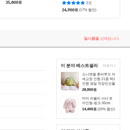
풍기 핸디팬 손선풍기
35,800
원
2건
24,900
원
(17% 할인)
일시품절
상태입니다.
이 분야 베스트셀러
더보기
소니엔젤 훈바루즈 자
세교정 인형 21종 택1
인형 생일 직장인선물
28,900
원
마이 러블리 샤샤 토
끼인형-핑크 30cm
14,400
원
(20% 할인)