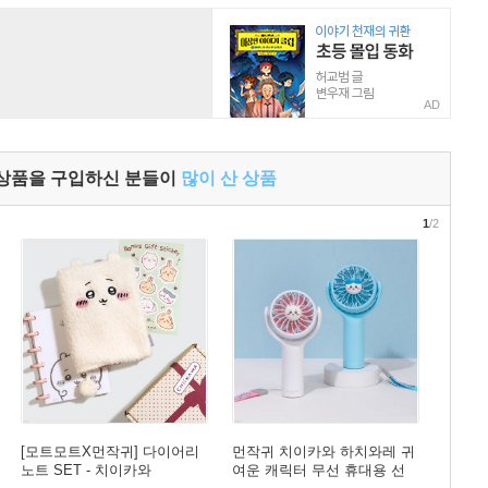
AD
 상품을 구입하신 분들이
많이 산 상품
1
/2
[모트모트X먼작귀] 다이어리
먼작귀 치이카와 하치와레 귀
노트 SET - 치이카와
여운 캐릭터 무선 휴대용 선