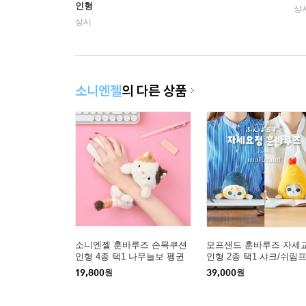
인형
상
상시
소니엔젤
의 다른 상품
소니엔젤 훈바루즈 손목쿠션
모프샌드 훈바루즈 자세
인형 4종 택1 나무늘보 펭귄
인형 2종 택1 샤크/쉬림
고양이 우파루파 인형 생일
19,800
원
39,000
원
직장인선물