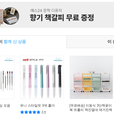
들이
함께 산 상품
이
심 모음
유니 스타일핏 3색 홀더
[무료배송] 이동식 3단책꽂이
북 트롤리 책진열대 매거진랙
2건