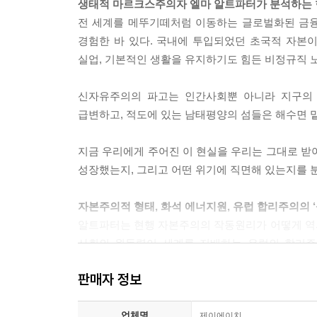
생태적 마르크스주의자 엘마 알트파터가 분석하는 
해가 된다. 한쪽의 부는 증가하고 그 사이에 엄청나
전 세계를 메뚜기떼처럼 이동하는 글로벌화된 금융 
금을 조달하는 비용이 많이 들고 따라서 투자가 이
경험한 바 있다. 국내에 투입되었던 초국적 자본
……지대 자본주의란 창출된 수익을 글로벌 금융 
실업, 기본적인 생활을 유지하기도 힘든 비정규직 
유리하게 재분배하는 것을 의미한다. 금융 투자가들
가시킨다. 높은 실질 이자는 따라서 금융 시장의 기능 방
신자유주의의 파고는 인간사회뿐 아니라 지구의 
급변하고, 적도에 있는 남태평양의 섬들은 해수면 
경제 활동가들은 시장에서 흘러나오는 신호에 따른다
높은 수익률이라는 유혹적인 요정의 소리를 따르는 것은 
지금 우리에게 주어진 이 현실을 우리는 그대로 받
성장했는지, 그리고 어떤 위기에 직면해 있는지를 
유럽과 그 외의 대륙에서는 이미 오래 전에 협동 조합,
자본주의적 형태, 화석 에너지원, 유럽 합리주의의 ‘
가 도입되었다. 이것들은 개인주의적 등가성 원리가
알트파터는 현행 자본주의의 작동원리가 어떻게 역
평 관계’에 의해 운영된다. 이것은 연대적 경제의 
사회의 원동력이 세계를 지배하는 유럽의 합리주의
이라는 중간 세계에서 사회적으로 보이지 않게 된 
‘지리경제학적’ 세계화와 시장을 신봉하는 신자유주
러낼 수 있다.---p.290
판매자 정보
삼위일체가 와해될 때 사람들은 극심한 혼돈 상
나타난다. 이는 2005년의 카트리나와 리타가 불어 
여기에 관해 파울 징거는 연대적 경제는 경제적 불
업체명
제이에이치