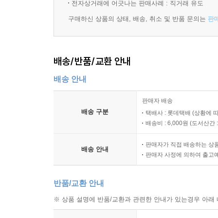
전자상거래에 어긋나는 판매사례 : 직거래 유도
한편 자본주의를 뒤흔들고 있는 격심한 외부의 충
구매하신 상품의 상태, 배송, 취소 및 반품 문의는
판
없다. 화석 에너지가 유한하다는 것은 어떤 낙관론
확인할 수 없는 채굴 가능한 석유의 양을 부풀려 
석유의 소비 수준으로 볼 때 석유는 40년 안에 
배송/반품/교환 안내
상상하면 상황은 더 끔찍하다. 또한 선진 공업국
테러로 되돌아오는 것을 우리는 지금도 확인하고 있
배송 안내
없는 자연의 재앙으로 되돌아오고 있다. 지구의 기후
판매자 배송
그러나 현대 자본주의 경제와 사회에는 석유 부족이라
배송 구분
택배사 : 롯데택배 (상황에 
배송비 : 6,000원 (
도서산간 : 
연대적 경제와 지속가능한 태양 에너지 체제가 결합
판매자가 직접 배송하는 상
“우리는 주어진 현실을 정당하다고 인정할 수 없으며
배송 안내
판매자 사정에 의하여 출고
알트파터는 초과 이윤과 성장을 갈구할 수밖에 없
위기에 직면해 있다고 분석한다. 그는 “한 사회는 오
반품/교환 안내
고 그 “혁명은 그 상황이 무르익었을 때만 일어난다.”
※ 상품 설명에 반품/교환과 관련한 안내가 있는경우 아래 
그러나 그는 자본주의가 자체적으로 붕괴하지 않을