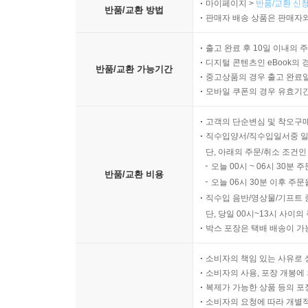
마이페이지 >
반품/교환 신청
그리고 자본주의 시장 사회에 대한 대안을 만들기
반품/교환 방법
판매자 배송 상품은 판매자와
알트파터는 연대 의식에서 그 논리를 찾는다. “
기반으로 하고 있”(p.267)기 때문이다. 그리고
출고 완료 후 10일 이내의 
주장하면서, 글로벌화 된 자본주의 경제의 대안들 
디지털 콘텐츠인 eBook의 
반품/교환 가능기간
중고상품의 경우 출고 완료일
모바일 쿠폰의 경우 유효기간(
화석 에너지 체제에 대한 대안으로 알트파터가 주
생태학적으로만 실현될 수 있는 것이다. 그는 화석
고객의 단순변심 및 착오구
동맹, 그리고 생산, 소비, 자연의 새로운 조화를 
직수입양서/직수입일서중 일
단, 아래의 주문/취소 조건인
오늘 00시 ~ 06시 30분 
알트파터는 글로벌화 반대 운동의 표현을 빌어 ‘또
반품/교환 비용
오늘 06시 30분 이후 주문
세계는 오직 복수로만 주어지기 때문이다. 이에 그
직수입 음반/영상물/기프트 
연대 의식이라는 대안적인 기획을 제안한다. 엥
단, 당일 00시~13시 사이
생산이라는 현재의 구체적 사실에서 발견해 내는 것
박스 포장은 택배 배송이 가
제안한다. 그리고 이 기획이 실현되는 순간이 현행 
소비자의 책임 있는 사유로 
소비자의 사용, 포장 개봉에 
복제가 가능한 상품 등의 포장을 
소비자의 요청에 따라 개별