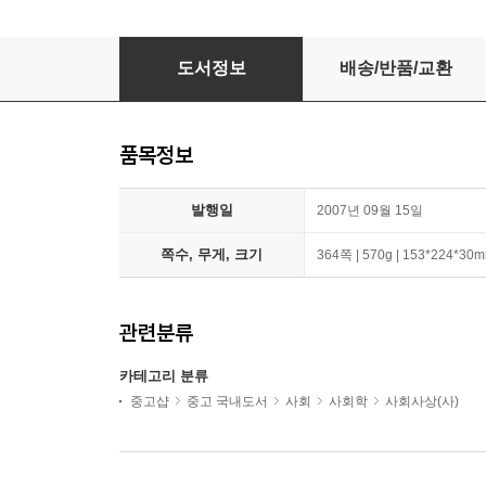
자본주의의 종말
도서정보
배송/반품/교환
품목정보
발행일
2007년 09월 15일
쪽수, 무게, 크기
364쪽 | 570g | 153*224*30
관련분류
카테고리 분류
중고샵
중고 국내도서
사회
사회학
사회사상(사)