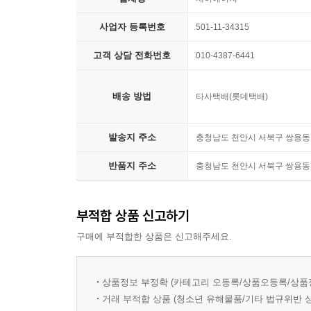
인의 만인에 대한 ‘적자생존 경쟁’에서 벌어지는 각
석유로 작동하는 자본주의
며, 더구나 브라질과 그 외의 다른 곳에서 현실
사업자 등록번호
501-11-34315
특히 알트파터가 주목하고 있는 것은 이 세계가 
경제는 그 속에서 노동이 다시 사회적 의미를 얻는다는 
요구는 거의 종교에 가깝다. 자본주의에서 성장 
고객 상담 전화번호
010-4387-6441
따라서 성장은 물신화되고, 세계적인 불평등과 
급속화되었다.
생산과 소비, 즉 경제는 지구에 생명체가 살 수 있
배송 방법
타사택배(롯데택배)
있는 능력이 제한되어 있기 때문에, 인류에게 그 외
그러나 성장 담론은 생태적 한계에 부딪히게 되고 
발송지 주소
충청남도 천안시 서북구 쌍용동 
인용한 브로델은 자본주의는 아주 격심한 충격을 받
---p.303
반품지 주소
충청남도 천안시 서북구 쌍용동 
내부의 모순, 그리고 외부의 충격
현행 자본주의는 그 내부의 모순에도 직면해 있는데
부적합 상품 신고하기
다니며 전 세계의 지역 경제를 약탈하고 금융 위기를
바 있다. 소득의 양극화, 비정규직의 증가, 그로 
구매에 부적합한 상품은 신고해주세요.
직접적으로 영향을 미치고 있다. 자유화된 금융 시
소수의 금융 자산가들은 노동자, 소비자, 지역 주
상품정보 부정확 (카테고리 오등록/상품오등록/상품
활동에서 국가를 제외한 결과로서 자본주의 체제의 
거래 부적합 상품 (청소년 유해물품/기타 법규위반 