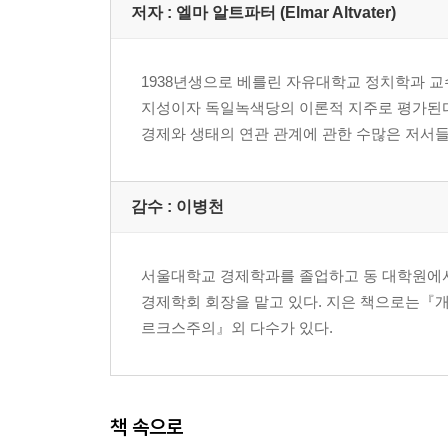
저자 : 엘마 알트파터 (Elmar Altvater)
5장 원활한 성장
부와 불평등의 증대
성장이 물신화되다
1938년생으로 베를린 자유대학교 정치학과 교수
경기 변동 주기, 위기, 파국
지성이자 독일녹색당의 이론적 지주로 평가된다.
생태적 한계에 부딪힌 성장 담론의 역설
경제와 생태의 연관 관계에 관한 수많은 저서들을 펴냈다
6장 내적 모순의 첨예화: 금융적 억압과 금융 위기
금융시장의 해방과 '좋은 거버넌스'의 속박
감수 : 이병천
실질 이자가 높은 이유
높은 실질 이자가 초래하는 결과들
서울대학교 경제학과를 졸업하고 동 대학원에서
통화 경쟁에서 통화 갈등으로
경제학회 회장을 맡고 있다. 지은 책으로는
자본주의가 망가지다
르크스주의』외 다수가 있다.
7장 외부의 충격: 석유 시대가 끝나간다
테러는 외부에서 오는 것이 아니라 내부에서 일어
유한성에 관한 담론들
책 속으로
석유 공급의 한계: 피크 오일