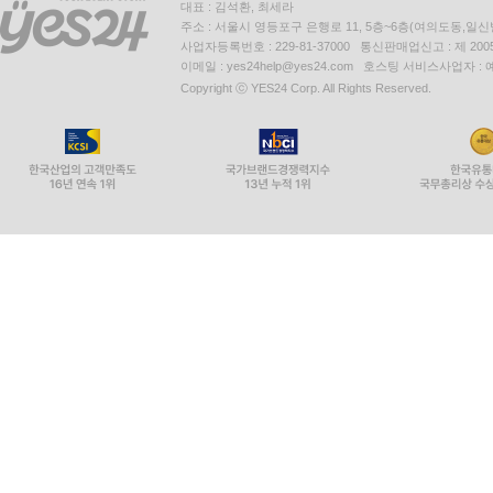
대표 : 김석환, 최세라
주소 : 서울시 영등포구 은행로 11, 5층~6층(여의도동,일신
사업자등록번호 : 229-81-37000 통신판매업신고 : 제 200
이메일 : yes24help@yes24.com 호스팅 서비스사업자 :
Copyright ⓒ YES24 Corp. All Rights Reserved.