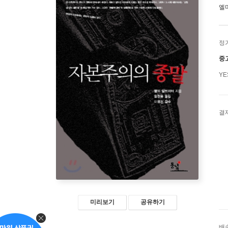
엘
정
중
Y
결
미리보기
공유하기
배