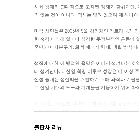
석유 수요와 에너지 시장
사회 형태와 연대적으로 조직된 경제가 갖춰지면, 
석유를 둘러싼 분쟁: 석유 제국주의
와 있는 것이 아니다. 역사는 열려 있으며 계속 나아간다
온실 속의 갈등
미국 시민들은 2005년 9월 허리케인 카트리나와
8장 사회 내부에서 신빙성 있는 대안들: 연대 의식
한 충격에 의해 얼마나 심각한 무정부적인 혼돈이 일
행동논리들: 등가성, 상호성, 재분배, 연대 의식
중단되어 자본주의, 화석 에너지 체제, 생활 방식이라
'아래로부터의 신자유주의'
시장에 대한 인간의 안전
성장에 대한 이 병적인 욕망은 어디서 생겨나는 것
사회 운동을 통한 시간과 공간의 탈환
터 생겨난다. …산업 혁명 이후로 성장은 더 이상 
'아래로부터의 신자유주의'에 대한 대안: 연대적 경
산성 증대는 생산력을 개발하기 위해 과학과 기술을
지속 가능성: 태양 에너지 사회
고 산업 시대의 도구와 기계들을 가동하기 위해 화석 
9장 가능한 세계들. 과학에서 유토피아로
이 위기는, 적정한 가격으로 화석 연료를 공급해 주
식의 위기로 변할 것이다. 이미 물신화되어 버렸고
성장’이며, 기름이 떨어지면 차량은 멈추게 된다.---p.
출판사 리뷰
금융 글로벌화의 기능방식은 금융자산가들에게는 유