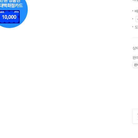
배
도
상
판
판