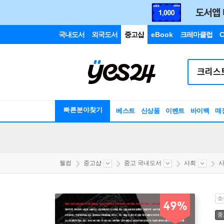
국내도서
외국도서
중고샵
eBook
크레마클럽
C
빠른분야찾기
베스트
신상품
이벤트
바이백
매
웰컴
중고샵
중고 국내도서
사회
소
49%
중