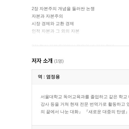
2장 자본주의 개념을 둘러싼 논쟁
자본과 자본주의
시장 경제와 교환 경제
인적 자본과 그 외의 자본
3장 현실 자본주의에서 전유의 네 가지 형태
전유의 첫번째 형태: 가치화
저자 소개
전유의 두번째 형태: 절대적 잉여가치 창출
(1명)
전유의 세번째 형태: 상대적 잉여가치 창출
전유의 네번째 형태: 지정학과 새로운 제국주의
역 :
염정용
4장 자본주의적 형태, 화석 에너지원, 유럽 합리주
서울대학교 독어교육과를 졸업하고 같은 학교 
가속화와 공간의 압축
강사 등을 거쳐 현재 전문 번역가로 활동하고 
태양 에너지와 화석 에너지 사이의 에너지 방화벽
의 끝에서 나눈 대화』 『새로운 대중의 탄생』
자본주의에서의 화석 에너지원의 장점
비공식적인 도시화