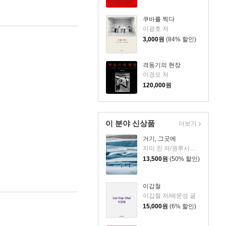
쿠바를 찍다
이광호 저
3,000
원
(84% 할인)
격동기의 현장
이경모 저
120,000
원
이 분야 신상품
더보기
거기, 그곳에
지미 친 저/권루시안 역
13,500
원
(50% 할인)
이갑철
이갑철 저/배문성 글
15,000
원
(6% 할인)