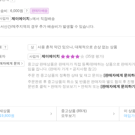
송비 : 6,000원
판매자 배송
사업자
제이에이치
에서 직접배송
서산간/제주지역의 경우 추가 배송비가 발생할 수 있습니다.
태
사용 흔적 약간 있으나, 대체적으로 손상 없는 상품
상
매자
제이에이치
(35명 평가)
사업자
매자에게 문의
중고샵 판매상품은 판매자가 직접 등록/판매하는 상품으로 판매자가 
임을 집니다.
(판매자 가게 > 공지사항 참고)
주문 전 중고상품의 정확한 상태 및 재고 문의는
[판매자에게 문의하
주문완료 후 중고상품의 취소 및 반품은 판매자와 별도 협의 후 진행 
문번호 클릭 > 판매자 정보보기 > 연락처 또는
[판매자에게 문의하기
새상품
중고상품 (89개)
이 상
19,800원
모두보기
매입가 