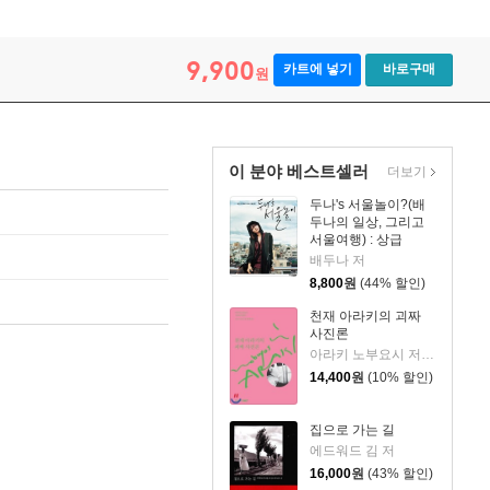
9,900
카트에 넣기
바로구매
원
이 분야 베스트셀러
더보기
두나's 서울놀이?(배
두나의 일상, 그리고
서울여행) : 상급
배두나 저
8,800
원
(44% 할인)
천재 아라키의 괴짜
사진론
아라키 노부요시 저/백창흠 역
14,400
원
(10% 할인)
집으로 가는 길
에드워드 김 저
16,000
원
(43% 할인)