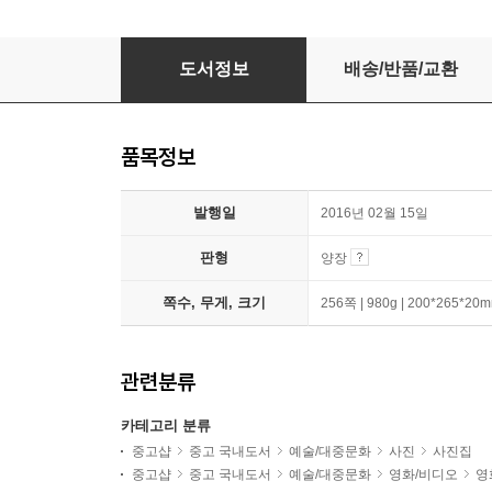
그랜드 부다페스트 호텔
도서정보
배송/반품/교환
품목정보
발행일
2016년 02월 15일
판형
양장
쪽수, 무게, 크기
256쪽 | 980g | 200*265*20
관련분류
카테고리 분류
중고샵
중고 국내도서
예술/대중문화
사진
사진집
중고샵
중고 국내도서
예술/대중문화
영화/비디오
영