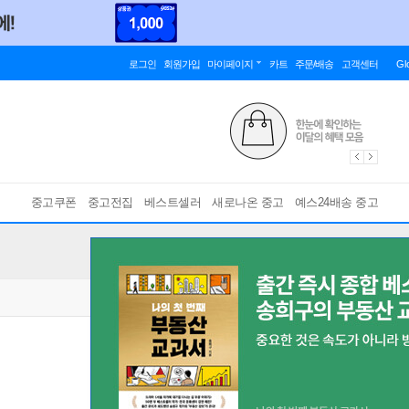
로그인
회원가입
마이페이지
카트
주문/배송
고객센터
Gl
중고쿠폰
중고전집
베스트셀러
새로나온 중고
예스24배송 중고