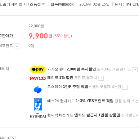
트 졸러 세이츠
저 /
조동섭
역
윌북(willbook)
2016년 02월 15일
원제 :
The Gra
가
22,000원
9,900
원
고판매가
(55% 할인)
ES포인트
0원
제혜택
카카오페이
2,000원 즉시할인
일 400건, 4만원 이상
페이코
1% 할인
포인트 결제시
토스페이
1만P 추첨 적립
+ 생애첫결제 3천원
예스24 현대카드
1~3% YES포인트 적립
전월 실적 조건
현대백화점카드
앱카드 발급시 1만원 상품권
신규발급
송안내