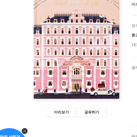
매
정
중
Y
결
미리보기
공유하기
배