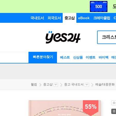
국내도서
외국도서
중고샵
eBook
크레마클럽
C
빠른분야찾기
베스트
신상품
이벤트
바이백
매
웰컴
중고샵
중고 국내도서
예술/대중문화
소
55%
중