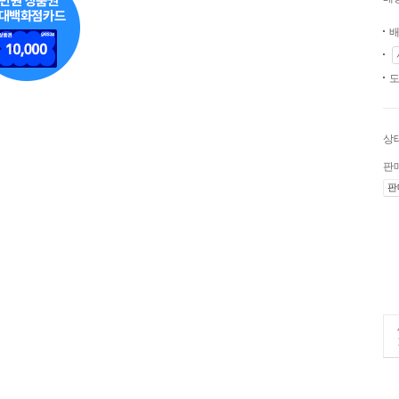
배
도
상
판
판