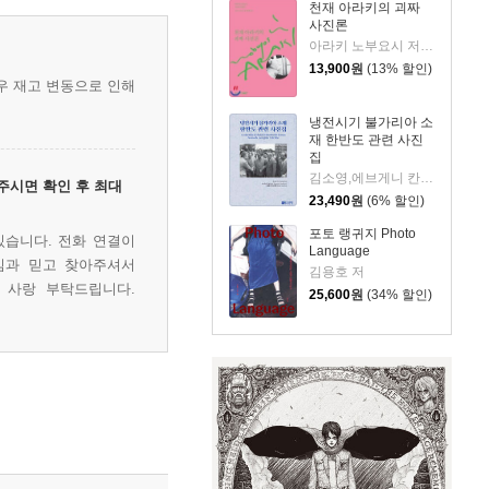
천재 아라키의 괴짜
사진론
아라키 노부요시 저/백창흠 역
13,900
원
(13% 할인)
우 재고 변동으로 인해
냉전시기 불가리아 소
재 한반도 관련 사진
집
김소영,에브게니 칸딜라로프,스베틀라 커르테바 저
주시면 확인 후 최대
23,490
원
(6% 할인)
포토 랭귀지 Photo
있습니다. 전화 연결이
Language
심과 믿고 찾아주셔서
김용호 저
 사랑 부탁드립니다.
25,600
원
(34% 할인)