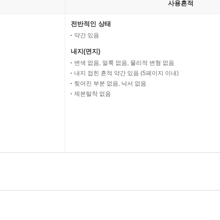
사용흔적
전반적인 상태
약간 있음
내지(면지)
변색 없음, 얼룩 없음, 물리적 변형 없음
내지 접힌 흔적 약간 있음 (5페이지 이내)
찢어진 부분 없음, 낙서 없음
제본탈착 없음