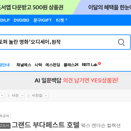
D/LP
DVD/BD
문구
/GIFT
티켓
독서유형검사
RBTI Lab
장안내
채널예스
사락
예스펀딩
클래스24
독서유형검사
AI 일문백답
의견 남기면 YES상품권!
사진
사진집
득공제
그랜드 부다페스트 호텔
웨스 앤더슨 컬렉션
고도서