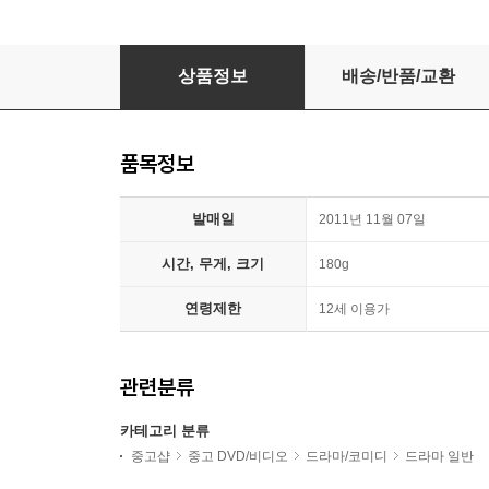
샤인 (1Disc)
상품정보
배송/반품/교환
품목정보
발매일
2011년 11월 07일
시간, 무게, 크기
180g
연령제한
12세 이용가
관련분류
카테고리 분류
중고샵
중고 DVD/비디오
드라마/코미디
드라마 일반