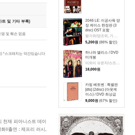
2046 LE: 이공사육 양
트 및 기타 부록)
장 케이스 한정판 (3
disc) OST 포함
오염 및 훼손 없음
왕가위/양조위, 기무라 다쿠야, 공리, 왕페이, 장쯔이
5,200
원
(86% 할인)
하나와 앨리스 / DVD
외) *스크래치는 약간있습니다
미개봉
이와이 슈운지/스즈키 안, 아오이 유우, 카쿠 토모히로, 히로스에 료코, 아베 히로시
18,000
원
카핑 베토벤 : 특별판
[dts] (2disc) (아웃케
이스) / DVD 최상급
9,000
원
(67% 할인)
의 천재 피아니스트 데이
!/출연 : 제프리 러시,