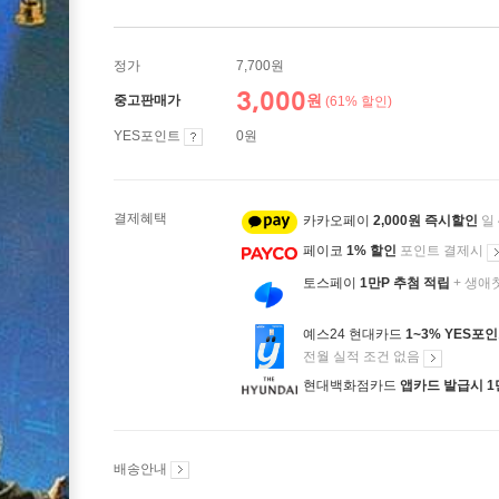
정가
7,700원
3,000
원
중고판매가
(61% 할인)
YES포인트
0원
결제혜택
카카오페이
2,000원 즉시할인
일
페이코
1% 할인
포인트 결제시
토스페이
1만P 추첨 적립
+ 생애
예스24 현대카드
1~3% YES포
전월 실적 조건 없음
현대백화점카드
앱카드 발급시 1
배송안내