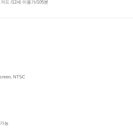
드 /12세 이용가/105분
screen, NTSC
생가능