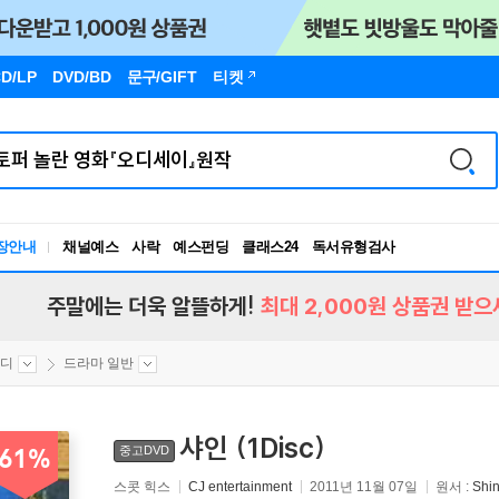
D/LP
DVD/BD
문구
/GIFT
티켓
장안내
채널예스
사락
예스펀딩
클래스24
독서유형검사
RBTI Lab
독서유형검사
주말에는 더욱 알뜰하게!
최대 2,000원 상품권 받으
미디
드라마 일반
샤인 (1Disc)
중고DVD
61%
스콧 힉스
CJ entertainment
2011년 11월 07일
원서 :
Shi