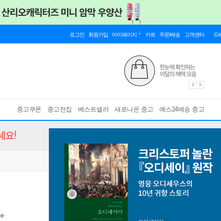
로그인
회원가입
마이페이지
카트
주문/배송
고객센터
Gl
중고쿠폰
중고전집
베스트셀러
새로나온 중고
예스24배송 중고
세요!
ne