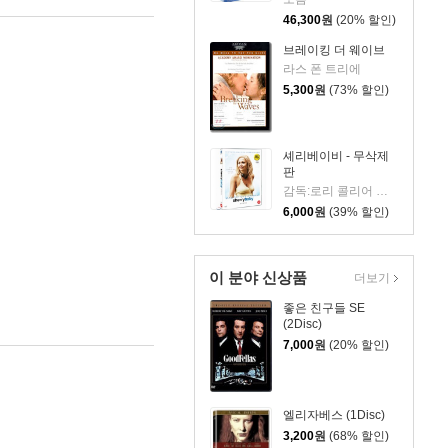
46,300
원
(20% 할인)
브레이킹 더 웨이브
라스 폰 트리에
5,300
원
(73% 할인)
셰리베이비 - 무삭제
판
감독:로리 콜리어 배우:매기 질렌할. 브래드 윌리엄헨크
6,000
원
(39% 할인)
이 분야 신상품
더보기
좋은 친구들 SE
(2Disc)
7,000
원
(20% 할인)
엘리자베스 (1Disc)
3,200
원
(68% 할인)