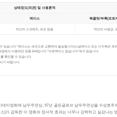
상태정도(외관) 및 사용흔적
케이스
북클릿/부록(포토카
약간의 스크래치, 파손 없음
약간의 사용감, 
다를수 있습니다 *케이스는 새것으로 교환하여 발송합니다(스냅케이스 또는 디지팩은 제
여점에서 사용하던 정품 dvd입니다 *아웃케이스 없습니다*속지 없습니다
를 확인할 수 있습니다.
주시기 바랍니다.
아카데미영화제 남우주연상, 97년 골든글로브 남우주연상을 수상호주
스]가 감독한 이 영화의 정서적 효과는 너무나 강력하고 실감나는 영화