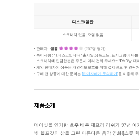
디스크/알판
스크래치 없음, 오염 없음
판매자 :
셀롱
(257명 평가)
특이사항 : *1디스크입니다 *출시일,상품코드, 표지그림이 
스크래치에 민감한분은 주문시 미리 전화 주세요~ *DVD방-대
개인 판매자의 상품은 개인정보보호를 위해 결제완료 후 연락처
구매 전 상품에 대한 문의는
[판매자에게 문의하기]
를 이용해 
제품소개
데이빗을 연기한 호주 배우 제프리 러쉬가 97년 
빗 헬프갓의 삶을 그린 아름다운 음악 영화![스콧 힉