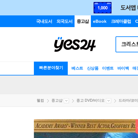
국내도서
외국도서
중고샵
eBook
크레마클럽
C
빠른분야찾기
베스트
신상품
이벤트
바이백
매
웰컴
중고샵
중고 DVD/비디오
드라마/코