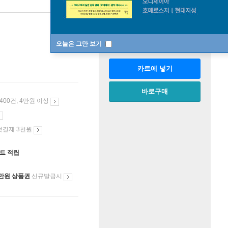
판매중
한정판매
수량
오늘은 그만 보기
카트에 넣기
바로구매
 400건, 4만원 이상
첫결제 3천원
인트 적립
만원 상품권
신규발급시