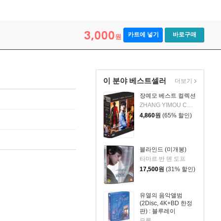
3,000
카트에 넣기
바로구매
원
이 분야 베스트셀러
더보기
장예모 베스트 컬렉션
ZHANG YIMOU COLLECTION
4,860
원
(65% 할인)
블라인드 (미개봉)
타마르 반 덴 도프
17,500
원
(31% 할인)
유열의 음악앨범
(2Disc, 4K+BD 한정
판) : 블루레이
모름