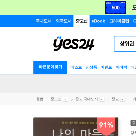
국내도서
외국도서
중고샵
eBook
크레마클럽
C
빠른분야찾기
베스트
신상품
이벤트
바이백
매
웰컴
중고샵
중고 국내도서
종교
기
중
91%
행