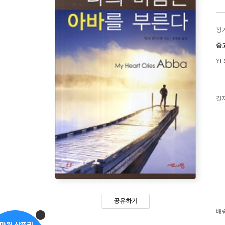
정
중
Y
결
공유하기
배