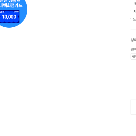
배
도
상
판
판