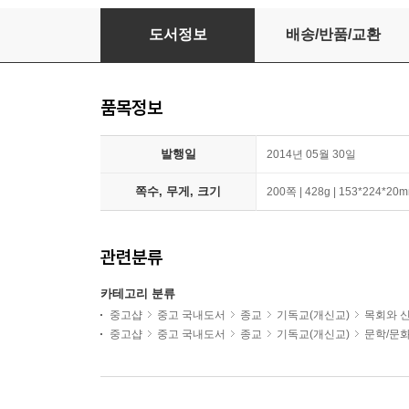
나의 마음은 아바를 부른다
도서정보
배송/반품/교환
품목정보
발행일
2014년 05월 30일
쪽수, 무게, 크기
200쪽 | 428g | 153*224*20
관련분류
카테고리 분류
중고샵
중고 국내도서
종교
기독교(개신교)
목회와 
중고샵
중고 국내도서
종교
기독교(개신교)
문학/문