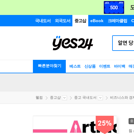
국내도서
외국도서
중고샵
eBook
크레마클럽
C
빠른분야찾기
베스트
신상품
이벤트
바이백
매
웰컴
중고샵
중고 국내도서
비즈니스와 경
중
25%
짐