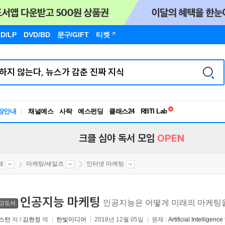
D/LP
DVD/BD
문구
/GIFT
티켓
독서유형검사
RBTI Lab
장안내
채널예스
사락
예스펀딩
클래스24
독서유형검사
크클 심야 독서 모임
OPEN
제
마케팅/세일즈
인터넷 마케팅
인공지능 마케팅
인공지능은 어떻게 미래의 마케팅
고도서
 스턴
저 /
김현정
역
한빛미디어
2018년 12월 05일
원제 :
Artificial Intelligenc