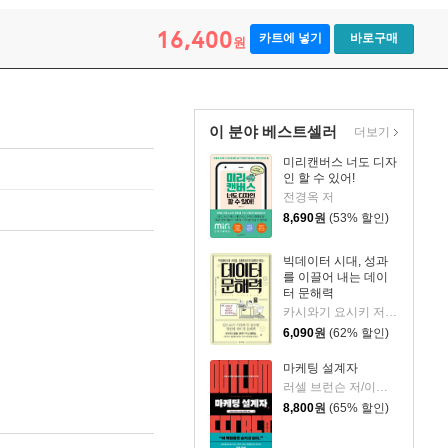
16,400
카트에 넣기
바로구매
원
이 분야 베스트셀러
더보기
미리캔버스 너도 디자
인 할 수 있어!
전경옥 저
8,690
원
(53% 할인)
빅데이터 시대, 성과
를 이끌어 내는 데이
터 문해력
카시와기 요시키 저/강모희 역
6,090
원
(62% 할인)
마케팅 설계자
러셀 브런슨 저/이경식 역
8,800
원
(65% 할인)