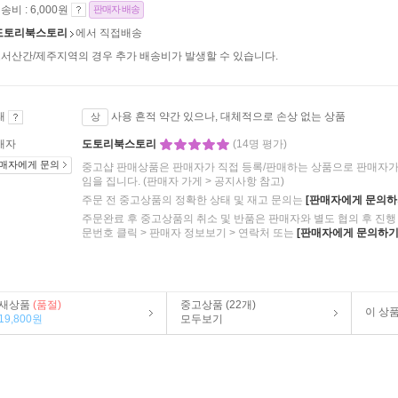
송비 : 6,000원
판매자 배송
도토리북스토리
에서 직접배송
서산간/제주지역의 경우 추가 배송비가 발생할 수 있습니다.
태
사용 흔적 약간 있으나, 대체적으로 손상 없는 상품
상
매자
도토리북스토리
(14명 평가)
매자에게 문의
중고샵 판매상품은 판매자가 직접 등록/판매하는 상품으로 판매자가 
임을 집니다.
(판매자 가게 > 공지사항 참고)
주문 전 중고상품의 정확한 상태 및 재고 문의는
[판매자에게 문의하
주문완료 후 중고상품의 취소 및 반품은 판매자와 별도 협의 후 진행 
문번호 클릭 > 판매자 정보보기 > 연락처 또는
[판매자에게 문의하기
새상품
(품절)
중고상품 (22개)
이 상
19,800원
모두보기