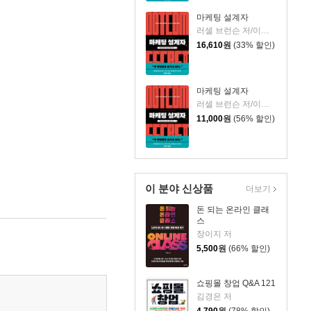
마케팅 설계자
러셀 브런슨 저/이경식 역
16,610
원
(33% 할인)
마케팅 설계자
러셀 브런슨 저/이경식 역
11,000
원
(56% 할인)
이 분야 신상품
더보기
돈 되는 온라인 클래
스
장이지 저
5,500
원
(66% 할인)
쇼핑몰 창업 Q&A 121
김경은 저
4,790
원
(78% 할인)