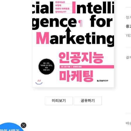
정
중
Y
결
미리보기
공유하기
배