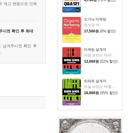
우 재고 변동으로 인해
오가닉 마케팅
윤지영 저
주시면 확인 후 최대
17,500
원
(8% 할인)
로 남겨주시면 확인 후
마케팅 설계자
.
러셀 브런슨 저/이경식 역
12,000
원
(52% 할인)
트래픽 설계자
러셀 브런슨 저/홍경탁 역
16,000
원
(35% 할인)