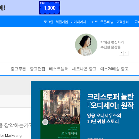
로그인
회원가입
마이페이지
카트
주문/배송
고객센터
Gl
중고쿠폰
중고전집
베스트셀러
새로나온 중고
예스24배송 중고
을 장악하는가?
e for Marketing