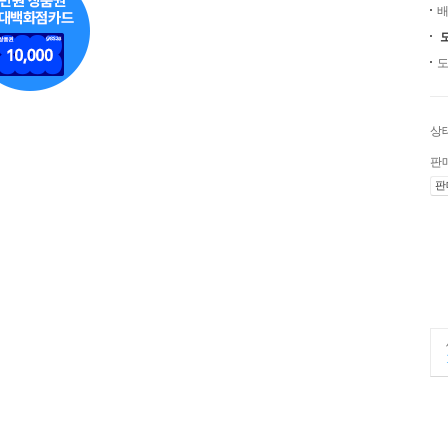
배
도
상
판
판