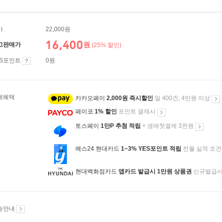
가
22,000원
16,400
원
고판매가
(25% 할인)
ES포인트
0원
제혜택
카카오페이
2,000원 즉시할인
일 400건, 4만원 이상
페이코
1% 할인
포인트 결제시
토스페이
1만P 추첨 적립
+ 생애첫결제 3천원
예스24 현대카드
1~3% YES포인트 적립
전월 실적 조건
현대백화점카드
앱카드 발급시 1만원 상품권
신규발급
송안내