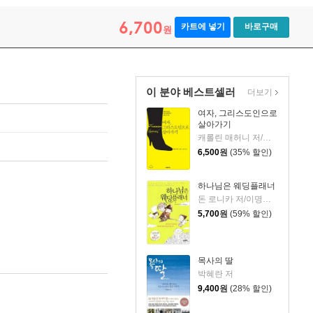
6,700
카트에 넣기
바로구매
원
이 분야 베스트셀러
더보기
여자, 그리스도인으로
살아가기
캐롤린 매허니 저/조계광 역
6,500
원
(35% 할인)
하나님은 웨딩플래너
돈 로니카 저/이명숙 역
5,700
원
(59% 할인)
목사의 딸
박혜란 저
9,400
원
(28% 할인)