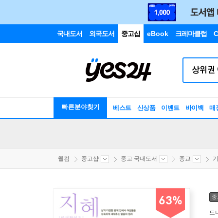
국내도서
외국도서
중고샵
eBook
크레마클럽
C
빠른분야찾기
베스트
신상품
이벤트
바이백
매
웰컴
중고샵
중고 국내도서
종교
기
중
63%
드