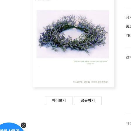
정
중
Y
결
미리보기
공유하기
배