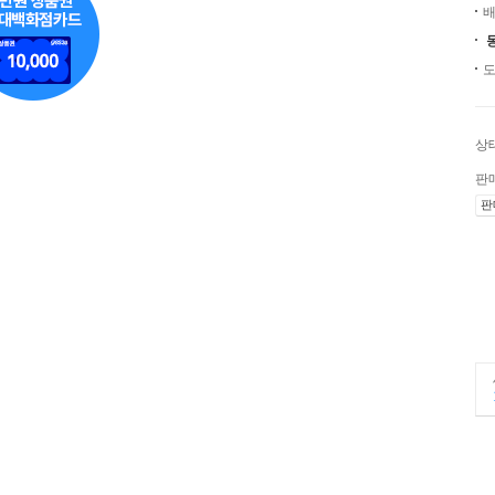
배
도
상
판
판