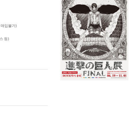
는 매입불가)
스 등)