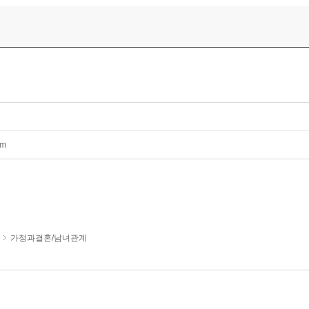
mm
가정과결혼/남녀관계