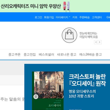
로그인
회원가입
마이페이지
카트
주문/배송
고객센터
Gl
중고쿠폰
중고전집
베스트셀러
새로나온 중고
예스24배송 중고
워주는 말씀의 원리