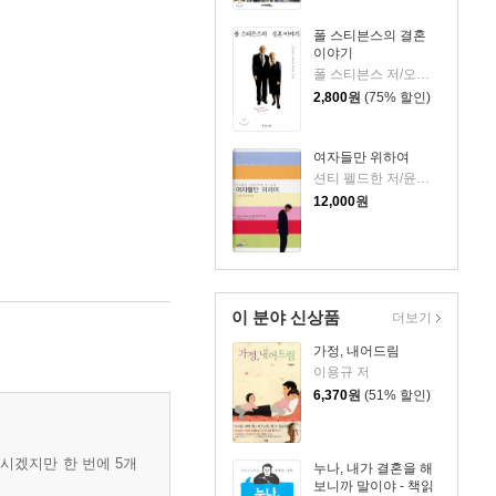
폴 스티븐스의 결혼
이야기
폴 스티븐스 저/오현미 역
2,800
원
(75% 할인)
여자들만 위하여
션티 펠드한 저/윤혜란 역
12,000
원
이 분야 신상품
더보기
가정, 내어드림
이용규 저
6,370
원
(51% 할인)
우시겠지만 한 번에 5개
누나, 내가 결혼을 해
보니까 말이야 - 책읽