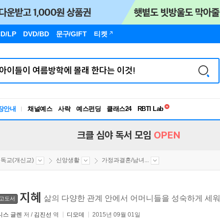
D/LP
DVD/BD
문구
/GIFT
티켓
독서유형검사
RBTI Lab
장안내
채널예스
사락
예스펀딩
클래스24
독서유형검사
크클 심야 독서 모임
OPEN
독교(개신교)
신앙생활
가정과결혼/남녀...
지혜
삶의 다양한 관계 안에서 어머니들을 성숙하게 세
고도서
니스 글렌
저 /
김진선
역
디모데
2015년 09월 01일