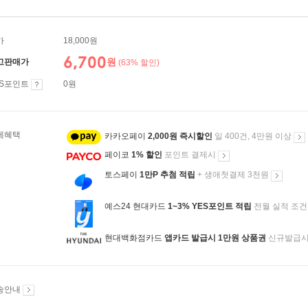
가
18,000원
6,700
원
고판매가
(63% 할인)
ES포인트
0원
제혜택
카카오페이
2,000원 즉시할인
일 400건, 4만원 이상
페이코
1% 할인
포인트 결제시
토스페이
1만P 추첨 적립
+ 생애첫결제 3천원
예스24 현대카드
1~3% YES포인트 적립
전월 실적 조건
현대백화점카드
앱카드 발급시 1만원 상품권
신규발급
송안내