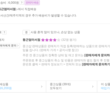
송비 : 6,000원
판매자 배송
동근엄마서점
에서 직접배송
서산간/제주지역의 경우 추가 배송비가 발생할 수 있습니다.
태
사용 흔적 많이 있으나, 손상 없는 상품
중
매자
동근엄마서점
(32명 평가)
매자에게 문의
중고샵 판매상품은 판매자가 직접 등록/판매하는 상품으로 판매자가 
임을 집니다.
(판매자 가게 > 공지사항 참고)
주문 전 중고상품의 정확한 상태 및 재고 문의는
[판매자에게 문의하
주문완료 후 중고상품의 취소 및 반품은 판매자와 별도 협의 후 진행 
문번호 클릭 > 판매자 정보보기 > 연락처 또는
[판매자에게 문의하기
새상품
중고상품 (39개)
이 상
16,200원
모두보기
매입가 