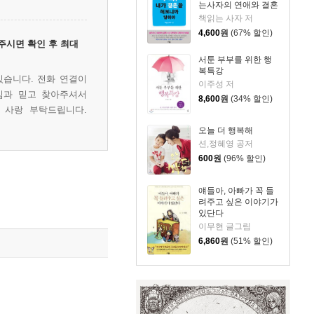
는사자의 연애와 결혼
책읽는 사자 저
4,600
원
(67% 할인)
주시면 확인 후 최대
서툰 부부를 위한 행
복특강
있습니다. 전화 연결이
이주성 저
심과 믿고 찾아주셔서
8,600
원
(34% 할인)
 사랑 부탁드립니다.
오늘 더 행복해
션,정혜영 공저
600
원
(96% 할인)
얘들아, 아빠가 꼭 들
려주고 싶은 이야기가
있단다
이무현 글그림
6,860
원
(51% 할인)