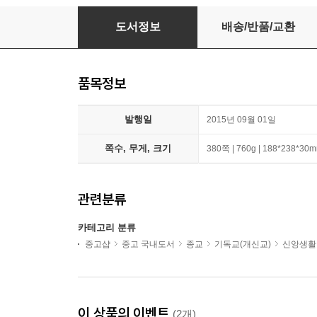
지혜
도서정보
배송/반품/교환
품목정보
발행일
2015년 09월 01일
쪽수, 무게, 크기
380쪽 | 760g | 188*238*30
관련분류
카테고리 분류
중고샵
중고 국내도서
종교
기독교(개신교)
신앙생활
이 상품의 이벤트
(2개)