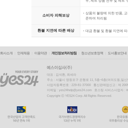
우, 세트 상품 전부 및 세트
상품의 불량에 의한 반품, 교
소비자 피해보상
준하여 처리됨
환불 지연에 따른 배상
대금 환불 및 환불 지연에 
회사소개
인재채용
이용약관
개인정보처리방침
청소년보호정책
도서홍보안내
대표 : 김석환, 최세라
주소 : 서울시 영등포구 은행로 11, 5층~6층(여의도동,일신
사업자등록번호 : 229-81-37000 통신판매업신고 : 제 200
이메일 : yes24help@yes24.com 호스팅 서비스사업자 :
Copyright ⓒ YES24 Corp. All Rights Reserved.