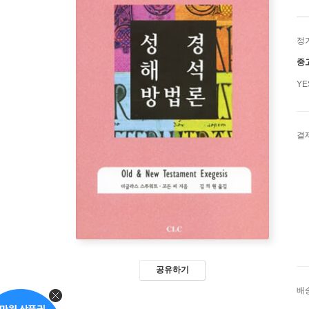
정
중
Y
결
공유하기
배