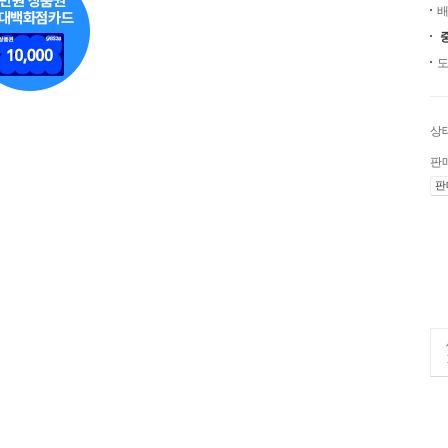
배
도
상
판
판