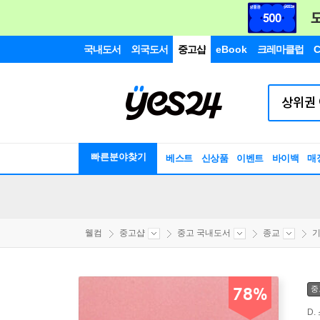
국내도서
외국도서
중고샵
eBook
크레마클럽
C
빠른분야찾기
베스트
신상품
이벤트
바이백
매
웰컴
중고샵
중고 국내도서
종교
기
중
78%
D.