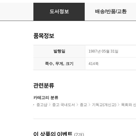
성경해석 방법론
도서정보
배송/반품/교환
품목정보
발행일
1987년 05월 31일
쪽수, 무게, 크기
414쪽
관련분류
카테고리 분류
중고샵
중고 국내도서
종교
기독교(개신교)
목회와 
이 상품의 이벤트
(2개)