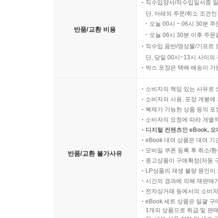
직수입양서/직수입일서중 일
단, 아래의 주문/취소 조건인
오늘 00시 ~ 06시 30분 
반품/교환 비용
오늘 06시 30분 이후 주문
직수입 음반/영상물/기프트 
단, 당일 00시~13시 사이
박스 포장은 택배 배송이 가
소비자의 책임 있는 사유로 
소비자의 사용, 포장 개봉에 
복제가 가능한 상품 등의 포장을 
소비자의 요청에 따라 개별
디지털 컨텐츠인 eBook, 
eBook 대여 상품은 대여 기
모바일 쿠폰 등록 후 취소/환
반품/교환 불가사유
중고상품이 구매확정(자동 
LP상품의 재생 불량 원인이 기
시간의 경과에 의해 재판매가
전자상거래 등에서의 소비자
eBook 세트 상품은 일괄 
1개의 상품으로 취급 및 판매