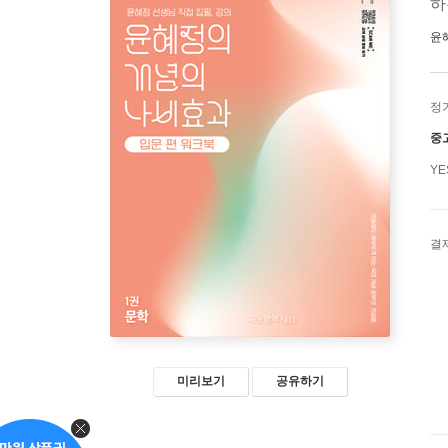
하
윤
정
중
Y
결
미리보기
공유하기