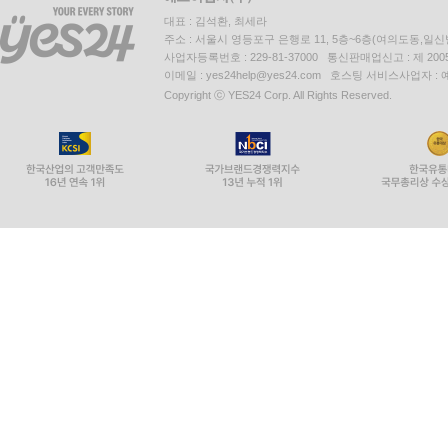
대표 : 김석환, 최세라
주소 : 서울시 영등포구 은행로 11, 5층~6층(여의도동,일신
사업자등록번호 : 229-81-37000 통신판매업신고 : 제 200
이메일 : yes24help@yes24.com 호스팅 서비스사업자 :
Copyright ⓒ YES24 Corp. All Rights Reserved.