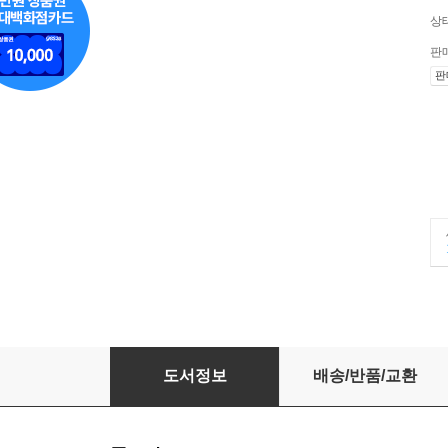
상
판
판
EBS 윤혜정의 개념의 나비효과 입문 편 워크북 1권
도서정보
배송/반품/교환