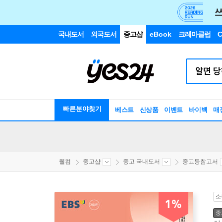
국내도서
외국도서
중고샵
eBook
크레마클럽
C
빠른분야찾기
베스트
신상품
이벤트
바이백
매
웰컴
중고샵
중고 국내도서
중고등참고서
소
1%
중