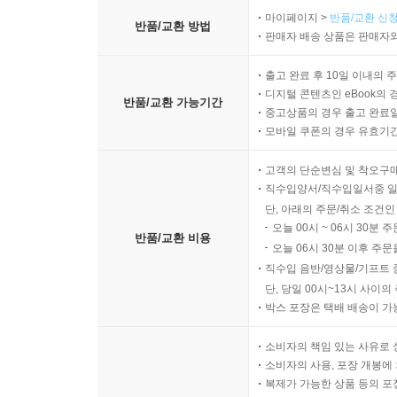
마이페이지 >
반품/교환 신청
반품/교환 방법
판매자 배송 상품은 판매자와
출고 완료 후 10일 이내의 
디지털 콘텐츠인 eBook의 
반품/교환 가능기간
중고상품의 경우 출고 완료일
모바일 쿠폰의 경우 유효기간(
고객의 단순변심 및 착오구
직수입양서/직수입일서중 일
단, 아래의 주문/취소 조건인
오늘 00시 ~ 06시 30분 
반품/교환 비용
오늘 06시 30분 이후 주문
직수입 음반/영상물/기프트 
단, 당일 00시~13시 사이
박스 포장은 택배 배송이 가
소비자의 책임 있는 사유로 
소비자의 사용, 포장 개봉에 
복제가 가능한 상품 등의 포장을 