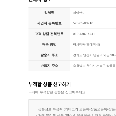
06강 소설의 구성
07강 소설의 배경
업체명
제이앤디
08강 소설의 소재
09강 소설의 시점
사업자 등록번호
520-05-03210
10강 소설의 문체
고객 상담 전화번호
010-4387-6441
11강 소설의 주제
12강 소설의 변신
배송 방법
타사택배(롯데택배)
13강 고전 소설 1
발송지 주소
경기도 안산시 단원구 와동 98-7
14강 고전 소설 2
15강 고전 소설 3
반품지 주소
충청남도 천안시 서북구 쌍용동 8
해설 / 이 정도는 알아 두자, 쫌
부적합 상품 신고하기
구매에 부적합한 상품은 신고해주세요.
상품정보 부정확 (카테고리 오등록/상품오등록/상품
거래 부적합 상품 (청소년 유해물품/기타 법규위반 