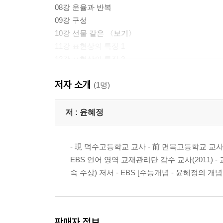
08강 운율과 반복
09강 구성
10강 선물 같은 〈보기〉
11강 표현상의 특징 1
12강 표현상의 특징 2
13강 표현상의 특징 3
저자 소개
14강 고전 시가 1
(1명)
15강 고전 시가 2
해설 / 이 정도는 알아 두자, 쫌
저 :
윤혜정
2. 소설 문학
- 現 덕수고등학교 교사 - 前 면목고등학교 교사 - E
EBS 언어 영역 교재관리단 감수 교사(2011) - 
01강 Nice to meet you, 소설!
속 수상) 저서 - EBS [수능개념 - 윤혜정의 개념의
02강 소설의 감상론
03강 소설의 인물 1
04강 소설의 인물 2
05강 소설의 갈등
판매자 정보