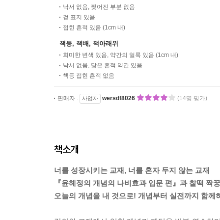
낙서 없음, 찢어진 부분 없음
겉 표지 있음
접힌 흔적 있음 (1cm 내)
책등, 책배, 책아래위
희미한 변색 있음, 약간의 얼룩 있음 (1cm 내)
낙서 없음, 닳은 흔적 약간 있음
책등 접힌 흔적 없음
판매자 :
wersdf8026
(14명 평가)
사업자
책소개
너를 성장시키는 교재, 너를 혼자 두지 않는 교재
『윤헤정의 개념의 나비효과 입문 편』과 찰떡 짝꿍
오늘의 개념을 내 것으로! 개념부터 실전까지 함께