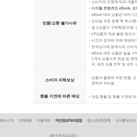
소비자의 요청에 따라 개별
디지털 컨텐츠인 eBook, 
eBook 대여 상품은 대여 기
모바일 쿠폰 등록 후 취소/환
반품/교환 불가사유
중고상품이 구매확정(자동 
LP상품의 재생 불량 원인이 기
시간의 경과에 의해 재판매가
전자상거래 등에서의 소비자
eBook 세트 상품은 일괄 
1개의 상품으로 취급 및 판매
우, 세트 상품 전부 및 세트
상품의 불량에 의한 반품, 교
소비자 피해보상
준하여 처리됨
환불 지연에 따른 배상
대금 환불 및 환불 지연에 
회사소개
인재채용
이용약관
개인정보처리방침
청소년보호정책
도서홍보안내