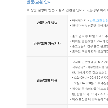
반품/교환 안내
※ 상품 설명에 반품/교환과 관련한 안내가 있는경우 아래 
마이페이지 >
반품/교환 신청
반품/교환 방법
판매자 배송 상품은 판매자와
출고 완료 후 10일 이내의 
디지털 콘텐츠인 eBook의 
반품/교환 가능기간
중고상품의 경우 출고 완료일
모바일 쿠폰의 경우 유효기간(
고객의 단순변심 및 착오구
직수입양서/직수입일서중 일
단, 아래의 주문/취소 조건인
오늘 00시 ~ 06시 30분 
반품/교환 비용
오늘 06시 30분 이후 주문
직수입 음반/영상물/기프트 
단, 당일 00시~13시 사이
박스 포장은 택배 배송이 가