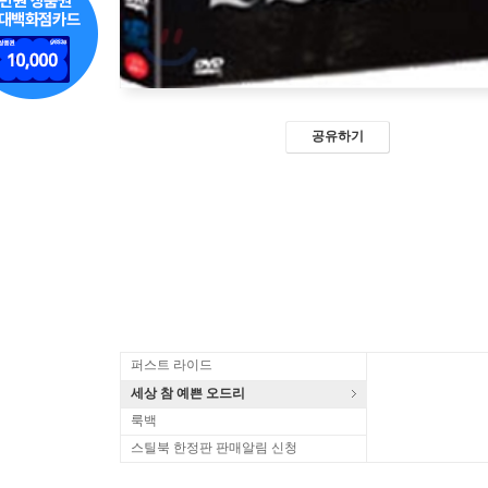
공유하기
퍼스트 라이드
세상 참 예쁜 오드리
룩백
스틸북 한정판 판매알림 신청