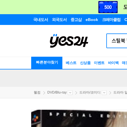
국내도서
외국도서
중고샵
eBook
크레마클럽
C
빠른분야찾기
베스트
신상품
이벤트
바이백
매
웰컴
DVD/Blu-ray
드라마/코미디
드라마 