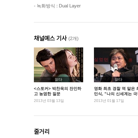
- 녹화방식 : Dual Layer
채널예스 기사
(2개)
읽다
읽다
<스토커> 박찬욱의 잔인하
영화 최초 경찰 역 맡은 
고 농염한 질문
민식, “나의 신세계는 극
과 술집 아니겠나”
2013년 03월 13일
2013년 01월 17일
줄거리