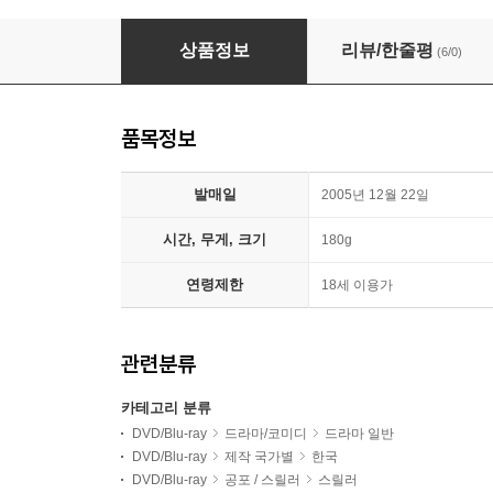
친절한 금자씨 (2Disc, 일반판)
상품정보
리뷰/한줄평
(6/0)
품목정보
발매일
2005년 12월 22일
시간, 무게, 크기
180g
연령제한
18세 이용가
관련분류
카테고리 분류
DVD/Blu-ray
드라마/코미디
드라마 일반
DVD/Blu-ray
제작 국가별
한국
DVD/Blu-ray
공포 / 스릴러
스릴러