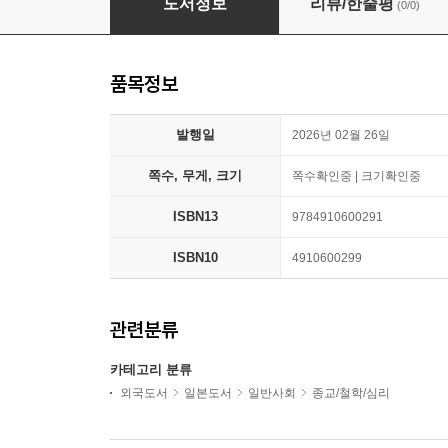
도서정보
리뷰/한줄평
(0/0)
품목정보
발행일
2026년 02월 26일
쪽수, 무게, 크기
쪽수확인중 | 크기확인중
ISBN13
9784910600291
ISBN10
4910600299
관련분류
카테고리 분류
외국도서
일본도서
일반사회
종교/철학/심리