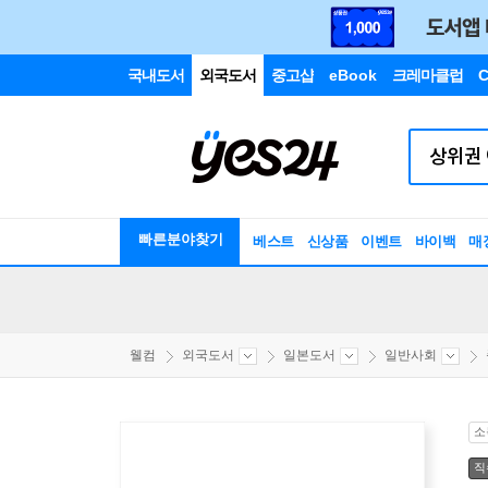
국내도서
외국도서
중고샵
eBook
크레마클럽
C
빠른분야찾기
베스트
신상품
이벤트
바이백
매
웰컴
외국도서
일본도서
일반사회
소
직