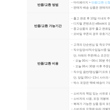
마이페이지 >
반품/교환 신청
반품/교환 방법
판매자 배송 상품은 판매자와
출고 완료 후 10일 이내의 
디지털 콘텐츠인 eBook의 
반품/교환 가능기간
중고상품의 경우 출고 완료일
모바일 쿠폰의 경우 유효기간(
고객의 단순변심 및 착오구
직수입양서/직수입일서중 일
단, 아래의 주문/취소 조건인
오늘 00시 ~ 06시 30분 
반품/교환 비용
오늘 06시 30분 이후 주문
직수입 음반/영상물/기프트 
단, 당일 00시~13시 사이
박스 포장은 택배 배송이 가
소비자의 책임 있는 사유로 
소비자의 사용, 포장 개봉에 
복제가 가능한 상품 등의 포장을 
소비자의 요청에 따라 개별