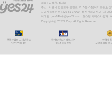
대표 : 김석환, 최세라
주소 : 서울시 영등포구 은행로 11, 5층~6층(여의도동,일신
사업자등록번호 : 229-81-37000 통신판매업신고 : 제 200
이메일 : yes24help@yes24.com 호스팅 서비스사업자 :
Copyright ⓒ YES24 Corp. All Rights Reserved.