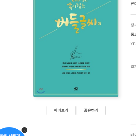
류
정
중
Y
결
미리보기
공유하기
배