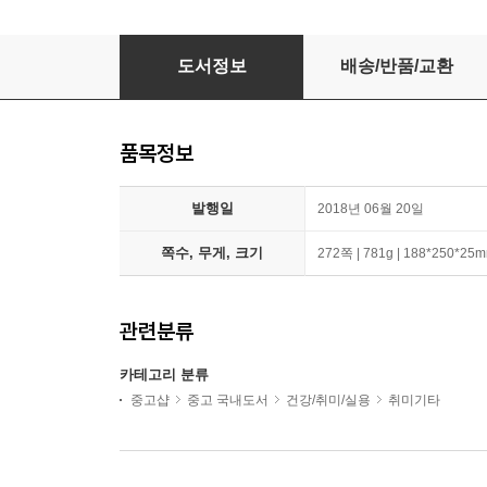
너그럽고 속이 깊은 버들글씨
도서정보
배송/반품/교환
품목정보
발행일
2018년 06월 20일
쪽수, 무게, 크기
272쪽 | 781g | 188*250*25
관련분류
카테고리 분류
중고샵
중고 국내도서
건강/취미/실용
취미기타