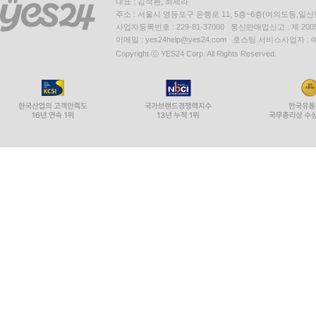
대표 : 김석환, 최세라
주소 : 서울시 영등포구 은행로 11, 5층~6층(여의도동,일신
사업자등록번호 : 229-81-37000 통신판매업신고 : 제 200
이메일 : yes24help@yes24.com 호스팅 서비스사업자 :
Copyright ⓒ YES24 Corp. All Rights Reserved.