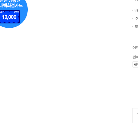
배
도
상
판
판