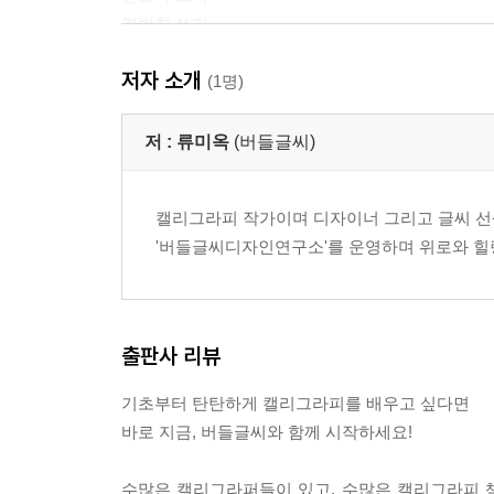
겹받침 쓰기
저자 소개
/ 세 번째. 좋아 보이는 글씨 쓰기
(1명)
방법 1. 자간을 줄이고, 조사는 작게, 띄어쓰기는 
방법 2. 퍼즐을 맞추듯이 획과 획 사이의 공간을 
저 :
류미옥
(버들글씨)
방법 3. 글자의 구조에 따라 높낮이에 변화를 준다
방법 4. 크기와 굵기의 차이를 만든다
캘리그라피 작가이며 디자이너 그리고 글씨 선
방법 5. 배려하는 속 깊은 글씨를 쓴다
'버들글씨디자인연구소'를 운영하며 위로와 힐
가독성 챙기기
/ 네 번째. 표정이 있는 글씨 쓰기
획으로 감성 표현
출판사 리뷰
소리와 모양을 글씨로 표현
초ㆍ중ㆍ종성의 비율 변화
기초부터 탄탄하게 캘리그라피를 배우고 싶다면
버들의 글씨 상상법
바로 지금, 버들글씨와 함께 시작하세요!
/ 다섯 번째. 구도가 있는 글씨 쓰기
수많은 캘리그라퍼들이 있고, 수많은 캘리그라피 책이