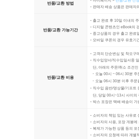
마이페이지 >
반품/교환 신청
반품/교환 방법
판매자 배송 상품은 판매자와
출고 완료 후 10일 이내의 
디지털 콘텐츠인 eBook의 
반품/교환 가능기간
중고상품의 경우 출고 완료일
모바일 쿠폰의 경우 유효기간(
고객의 단순변심 및 착오구
직수입양서/직수입일서중 일
단, 아래의 주문/취소 조건인
오늘 00시 ~ 06시 30분 
반품/교환 비용
오늘 06시 30분 이후 주문
직수입 음반/영상물/기프트 
단, 당일 00시~13시 사이
박스 포장은 택배 배송이 가
소비자의 책임 있는 사유로 
소비자의 사용, 포장 개봉에 
복제가 가능한 상품 등의 포장을 
소비자의 요청에 따라 개별