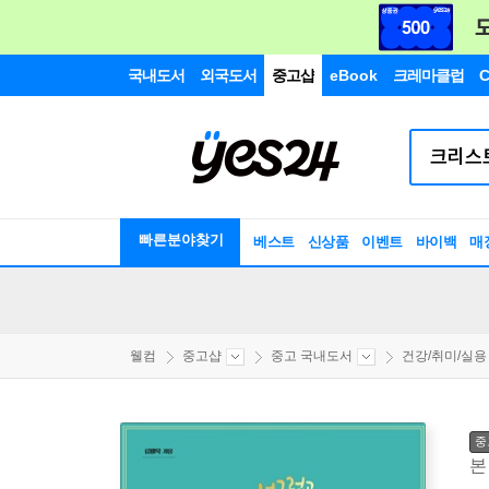
국내도서
외국도서
중고샵
eBook
크레마클럽
C
빠른분야찾기
베스트
신상품
이벤트
바이백
매
웰컴
중고샵
중고 국내도서
건강/취미/실용
중
본