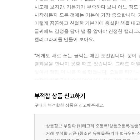
단어의 구도
시도해 보지만, 기본기가 부족하다 보니 어느 정도 
문장의 구도 Ⅰ
시작하든지 모든 것에는 기본이 가장 중요합니다. 
문장의 구도 Ⅱ
이렇게 꼼꼼하고 친절한 기본기에 충실한 책을 내고
구도 표현시 주의사항
글씨에도 감정을 담아 낼 줄 알아야 진정한 캘리그
긴 문장 쓰기의 요령
캘리그라피를 만들어 보아요.
/ 여섯 번째. 캐릭터가 있는 글씨 쓰기
“제게도 새로 쓰는 글씨는 매번 도전입니다. 운이 
버들꼬마체 ｜ 버들아씨체 ｜ 버들도령체
결과물을 만나지 못할 때도 있습니다. 그래도 매
버들선비체 ｜ 버들마님체 ｜ 버들대감체
쌓여서 점점 더 나은 저를 만듭니다. 오늘은 티가 나
성장한 저를 만날 수 있었습니다. 저와 같이 글씨를
추천의 글. 김성장(시인, 세종손글씨연구소 대표)
부적합 상품 신고하기
구매에 부적합한 상품은 신고해주세요.
상품정보 부정확 (카테고리 오등록/상품오등록/상품
거래 부적합 상품 (청소년 유해물품/기타 법규위반 